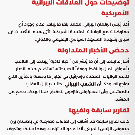
توضيحات حول العلاقات الإيرانية
الأمريكية
أكد رئيس البرلمان الإيراني، محمد باقر قاليباف، عدم وجود أي
مفاوضات مع الولايات المتحدة الأمريكية. تأتي هذه التأكيدات في
سياق يشهده المشهد السياسي الإقليمي والدولي.
دحض الأخبار المتداولة
أشار قاليباف إلى أن ما يُنشر من “أخبار كاذبة” يهدف إلى التلاعب
بأسواق المال والنفط. ووفقاً لتصريحاته، تستخدم هذه الأخبار
لدعم الولايات المتحدة وإسرائيل في تجاوز ما وصفه بالمأزق الذي
يواجهانه. وذكر أن
يطالب بإنزال العقاب
الشعب الإيراني
بالمعتدين، وأن المسؤولين يلتزمون بتحقيق هذا الهدف بدعم من
المرشد.
تقارير سابقة ونفيها
كانت تقارير سابقة قد أشارت إلى لقاءات مفترضة في باكستان بين
مبعوثين للرئيس الأمريكي آنذاك دونالد ترامب، وهما ستيف ويتكوف