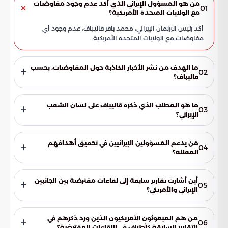
من هو المسؤول الإيراني الذي أكد عدم وجود مفاوضات
01
مع الولايات المتحدة الأمريكية؟
أكد رئيس البرلمان الإيراني، محمد باقر قاليباف، عدم وجود أي
مفاوضات مع الولايات المتحدة الأمريكية.
ما الهدف من نشر الأخبار الكاذبة حول المفاوضات، بحسب
02
قاليباف؟
أشار قاليباف إلى أن ما يُنشر من أخبار كاذبة يهدف إلى التلاعب
بأسواق المال والنفط. كما تستخدم هذه الأخبار لدعم الولايات
ما هو المطلب الذي ذكره قاليباف على لسان الشعب
03
المتحدة وإسرائيل في تجاوز ما وصفه بالمأزق الذي يواجهانه.
الإيراني؟
ذكر قاليباف أن الشعب الإيراني يطالب بإنزال العقاب بالمعتدين.
من يدعم المسؤولين الإيرانيين في تحقيق أهدافهم
04
المعلنة؟
يلتزم المسؤولون الإيرانيون بتحقيق هدف إنزال العقاب بالمعتدين
بدعم من المرشد.
أين أشارت تقارير سابقة إلى لقاءات مفترضة بين الجانبين
05
الإيراني والأمريكي؟
كانت تقارير سابقة قد أشارت إلى لقاءات مفترضة في باكستان.
من هم المبعوثون الأمريكيون الذين ورد ذكرهم في
06
التقارير السابقة كأطراف في اللقاءات المفترضة؟