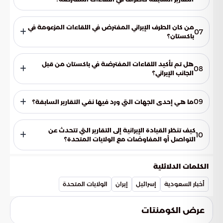
ورد ذكر ستيف ويتكوف وجاريد كوشنر كمبعوثين للرئيس الأمريكي
آنذاك دونالد ترامب.
من كان الطرف الإيراني المفترض في اللقاءات المزعومة في
07
باكستان؟
كان الطرف الإيراني المفترض هو رئيس البرلمان الإيراني، محمد باقر
قاليباف.
هل تم تأكيد اللقاءات المفترضة في باكستان من قبل
08
الجانب الإيراني؟
تم نفي هذه التقارير من قبل الجانب الإيراني بشدة.
09
ما هي إحدى الجهات التي ورد فيها نفي التقارير السابقة؟
ورد نفي التقارير السابقة في موسوعة الخليج العربي.
كيف تنظر القيادة الإيرانية إلى التقارير التي تتحدث عن
10
التواصل أو المفاوضات مع الولايات المتحدة؟
تنفي القيادة الإيرانية بشدة أي تواصل أو مفاوضات مع الولايات
المتحدة. وتعتبر هذه التقارير جزءاً من حملة تهدف إلى التأثير على
الكلمات الدلائلية
الأسواق وخدمة مصالح أطراف معينة.
أخبار السعودية
إسرائيل
إيران
الولايات المتحدة
عرض الكومنتات