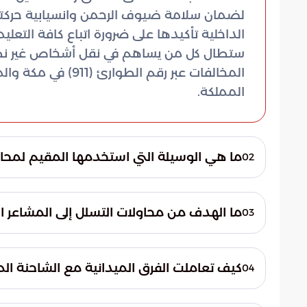
لضمان سلامة ضيوف الرحمن وانسيابية حركته
ستطال كل من يساهم في نقل أشخاص غير نظامي
المملكة.
ما هي الوسيلة التي استخدمها المقيم لمحا
02
استخدم المقيم شاحنة مخصصة لنقل البضائع 
وفراغات داخل الشاحنة صممت خصيصاً لتجاوز 
ما الهدف من محاولات التسلل إلى المشاعر
03
المقدسة.
تهدف هذه التصرفات المخالفة إلى تمكين أف
الحج دون امتلاك التصاريح الرسمية التي تفرض
كيف تعاملت الفرق الميدانية مع الشاحنة الم
04
الحجاج النظاميين.
قامت الفرق الميدانية برصد الشاحنة وتوقيفها