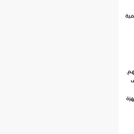
مية
هم.
ف
هزة