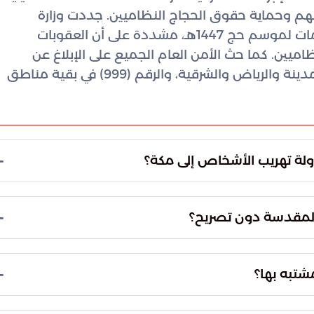
م وحماية حقوق الحجاج النظاميين. جددت وزارة
الداخلية تأكيدها على ضرورة اتباع كافة التعليمات لموسم حج 1447هـ، مشددة على أن العقوبات
ين. كما حث الأمن العام الجميع على الإبلاغ عن
المخالفات عبر رقم الطوارئ (911) في مكة والمدينة والرياض والشرقية، والرقم (999) في بقية مناطق
ولة تهريب الأشخاص إلى مكة؟
كغطاء لعملية التهريب، حيث قام بتجهيز مخابئ سرية
نقاط التفتيش والفرز الأمني عند مداخل العاصمة
 المقدسة دون تصريح؟
راد من دخول المشاعر المقدسة والمشاركة في مناسك
ها الدولة، وهو ما يؤثر سلباً على تنظيم الحشود وسلامة
شتبه بها؟
 عند أحد المداخل الرئيسية المؤدية إلى مكة المكرمة