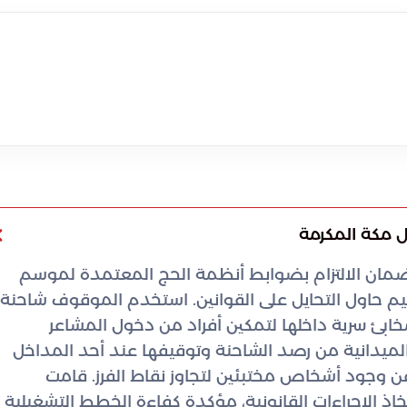
 مكة المكرمة
مان الالتزام بضوابط أنظمة الحج المعتمدة لموسم
يم حاول التحايل على القوانين. استخدم الموقوف شاحنة
خابئ سرية داخلها لتمكين أفراد من دخول المشاعر
ميدانية من رصد الشاحنة وتوقيفها عند أحد المداخل
ن وجود أشخاص مختبئين لتجاوز نقاط الفرز. قامت
اذ الإجراءات القانونية، مؤكدة كفاءة الخطط التشغيلية