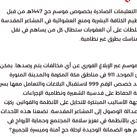
جددت وزارة الداخلية تأكيدها على ضرورة اتباع كافة التعليمات الصادرة بخصوص موسم حج 1447هـ من قبل
م الكثافة البشرية ومنع العشوائية في المشاعر المقدسة
سلطات على أن العقوبات ستطال كل من يساهم في نقل
ناسك بطرق غير نظامية.
موسم عبر الإبلاغ الفوري عن أي مخالفات يتم رصدها. يمكن
التواصل مع مراكز العمليات الأمنية عبر رقم الطوارئ الموحد 911 في مناطق مكة المكرمة والمدينة المنورة
والرياض والشرقية. أما في بقية مناطق المملكة فقد خصص الرقم 999 لاستقبال البلاغات والتعامل معها
 الحفاظ على قدسية الشعيرة ونظامية الإجراءات.
لأساليب المبتكرة للتحايل على الأنظمة والقوانين. ركزت
عدالة الوصول إلى المشاعر المقدسة. تضعنا هذه الأحداث
دي بالأنظمة في تعزيز سلامة المجتمع وحماية الأرواح في
ام هو الضمانة الوحيدة لرحلة حج آمنة وميسرة للجميع؟