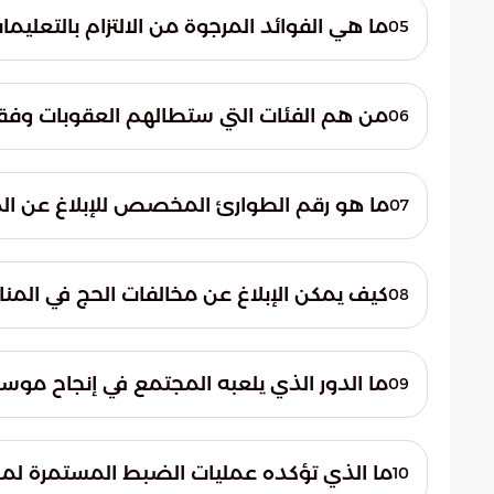
بعد الاشتباه بوضعها، وأجرت تفتيشاً دقيقا
ما هي الفوائد المرجوة من الالتزام بالتعليمات الت
05
السائق والمخالفين لاتخاذ الإجراءات القانونية.
تساهم هذه القواعد في تنظيم الكثافة البشر
إلى تقليل المخاطر الصحية والأمنية، ويضمن 
من هم الفئات التي ستطالهم العقوبات وفقاً ل
06
والراحة والأمان طوال فترة الموسم.
شددت السلطات على أن العقوبات القانونية
تصاريح حج رسمية، بالإضافة إلى أي فرد يحاو
ما هو رقم الطوارئ المخصص للإبلاغ عن ال
07
المعتمدة لهذا العام.
مخالفات يتم رصدها في مناطق مكة المكرمة و
كيف يمكن الإبلاغ عن مخالفات الحج في المناطق 
08
لضمان التعامل السريع والاحترافي مع البلاغات
خصصت الجهات ال
ما الدور الذي يلعبه المجتمع في إنجاح موس
09
والتعامل معها فوراً.
يتجلى دور المجتمع في الوعي بأهمية الحفاظ 
الالتزام الفردي بالأنظمة والمساهمة الفعالة ع
ما الذي تؤكده عمليات الضبط المستمرة لمخ
10