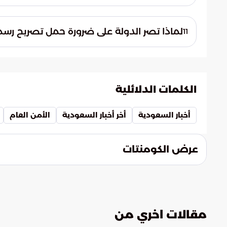
القوانين المنظمة للحج.
تؤكد هذه الضبطيات واليقظة الأمنية كفاءة 
إلى منع أي تجاوزات قد تؤثر على أمن الحجيج،
لماذا تصر الدولة على ضرورة حمل تصريح رسم
11
على الأنظمة.
تصر الدولة على التصاريح الرسمية لضمان عد
الحشود الكبيرة، وحماية الأرواح في التجمعات
الذين التزموا بالمسارات النظامية.
الكلمات الدلائلية
أخبار السعودية
أخر أخبار السعودية
الأمن العام
عرض الكومنتات
مقالات اخري من