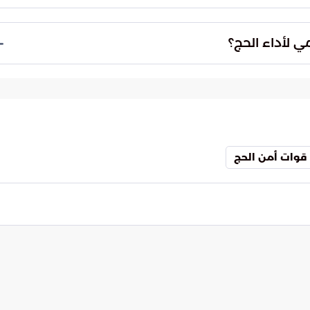
الخطط التشغيلية والأمنية التي تضعها الدولة، وتهدف
 كما تعكس القدرة على كشف الأساليب المبتكرة للتحايل
ي لأداء الحج؟
الة الوصول إلى المشاعر المقدسة، وتسهيل إدارة
 الكبرى، مما يضمن رحلة حج آمنة وميسرة لجميع الحجاج
قوات أمن الحج