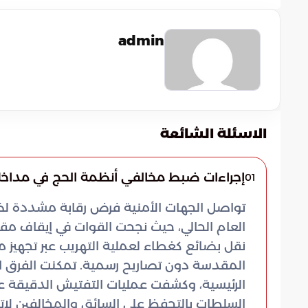
admin
الاسئلة الشائعة
إجراءات ضبط مخالفي أنظمة الحج في مداخل
01
تواصل الجهات الأمنية فرض رقابة مشددة لض
العام الحالي، حيث نجحت القوات في إيقاف مق
نقل بضائع كغطاء لعملية التهريب عبر تجهيز م
المقدسة دون تصاريح رسمية. تمكنت الفرق ال
الرئيسية، وكشفت عمليات التفتيش الدقيقة ع
السلطات بالتحفظ على السائق والمخالفين لاتخ