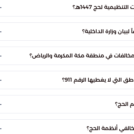
ً كشف عن الأشخاص المختبئين، ومن ثم تحفظت على
نظيمية لحج 1447هـ؟
ية ومنع العشوائية داخل المشاعر المقدسة، مما يؤدي
تقديم الخدمات لضيوف الرحمن بأعلى معايير الجودة
بيان وزارة الداخلية؟
 ستطال كل من يساهم في نقل أشخاص لا يحملون
ل ممارسة المناسك بطرق غير نظامية تخالف الأنظمة
مخالفات في منطقة مكة المكرمة والرياض؟
خصص الأمن العام رقم الطوارئ الموحد (911) لاستقبال بلاغات المواطنين والمقيمين عن أي
المدينة المنورة والرياض والمنطقة الشرقية، وذلك
التي لا يغطيها الرقم 911؟
.
بالنسبة لبقية مناطق المملكة العربية السعودية التي لا تعمل ضمن نظام الرقم الموحد 911، فقد
أمنية الرقم (999) لاستقبال كافة البلاغات المتعلقة بمخالفات أنظمة الحج
م الحج؟
على قدسية الشعيرة ونظامية الإجراءات، وذلك من خلال
بر الإبلاغ الفوري عن أي تجاوزات أو محاولات للتحايل على
الفي أنظمة الحج؟