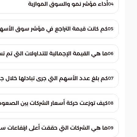
أما من حيث السيولة والقيمة المالية فقد ترك
أداء مؤشر نمو والسوق الموازية
04
وجاهز وسابك للمغذيات الزراعية.
مستوى 22861.47 نقطة. تجاوزت 
كم كانت قيمة التراجع في مؤشر سوق الأسهم
05
إجمالية بلغت 15 مليون ريال.
نقطة نتيجة التراجعات التي شهدتها الجلسة.
ما هي القيمة الإجمالية للتداولات التي تم ت
06
على مختلف الشركات المدرجة في المؤشر العام
كم بلغ عدد الأسهم التي جرى تبادلها خلال ج
07
البائعين والمشترين في مختلف القطاعات.
كيف توزعت حركة أسعار الشركات بين الصعود
08
شركة أخرى انخفاضاً في قيمتها السوقية.
ما هي الشركات التي حققت أعلى ارتفاعات سع
09