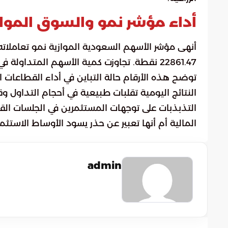
أداء مؤشر نمو والسوق المواز
22861.47 نقطة. تجاوزت كمية الأسهم المتداولة في هذه السوق مليوني سهم بقيمة إجمالية بلغت 15 مليون ريال.
توضح هذه الأرقام حالة التباين في أداء القطاعات ال
النتائج اليومية تقلبات طبيعية في أحجام التداول 
التذبذبات على توجهات المستثمرين في الجلسات القاد
المالية أم أنها تعبير عن حذر يسود الأوساط الاستثمار
admin