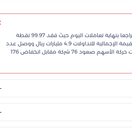
سجل مؤشر سوق الأسهم السعودية الرئيس تراجعا بنهاية تعاملات اليوم حيث فقد 99.97 نقطة
واستقر عند مستوى 11244.99 نقطة. بلغت القيمة الإجمالية للتداولات 4.9 مليارات ريال ووصل عدد
الأسهم المتبادلة إلى 280 مليون سهم. شملت حركة الأسهم صعود 76 شركة مقابل انخفاض 176
لصقر للتأمين قائمة الارتفاعات السعرية. في المقابل
حاث والإعلام والمجموعة السعودية أكبر الانخفاضات.
 5.89%.
وباتك وأمريكانا على النصيب الأكبر من كميات التداول.