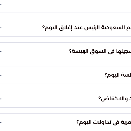
ز النشاط على أسهم الراجحي وأرامكو السعودية والأهلي
أنهى مؤشر الأسهم السعودية الموازية "نمو" تعاملاته على ارتفاع طفيف قدره 1.18 نقطة ليصل إلى
كمية الأسهم المتداولة في هذه السوق مليوني سهم بقيمة
 السعودية الرئيس عند إغلاق اليوم؟
فقد المؤشر الرئيس حوالي 99.97 نقطة، حيث استقر بنهاية تعاملات اليوم عند مستوى 11244.99
سجيلها في السوق الرئيسة؟
بلغت القيمة الإجمالية للسيولة المتداولة في السوق الرئيسة نحو 4.9 مليارات ريال سعودي، موزعة
.
لسة اليوم؟
وصل عدد الأسهم المتبادلة في السوق إلى 280 مليون سهم، مما يعكس حركة التداول النشطة بين
 والانخفاض؟
شهدت السوق تبايناً واضحاً في أداء الشركات، حيث ارتفعت أسعار أسهم 76 شركة، بينما سجلت 176
رية في تداولات اليوم؟