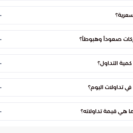
لكة، والصقر للتأمين قائمة الشركات الأكثر ارتفاعاً من
سعرية؟
الأبحاث والإعلام، والمجموعة السعودية هي الأكثر تأثراً
ية.
كات صعوداً وهبوطاً؟
الارتفاع والانخفاض بنسب متفاوتة، حيث سجلت
مية التداول؟
لمتبادلة على شركات محددة شملت بان، وجاهز،
أمريكانا.
في تداولات اليوم؟
لبنك الأهلي، وجاهز، وسابك للمغذيات الزراعية على
ي السوق.
ا هي قيمة تداولاته؟
أنهى مؤشر "نمو" تداولاته على ارتفاع طفيف بمقدار 1.18 نقطة ليصل لمستوى 22861.47 نقطة،