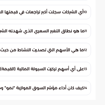
تصدرت كل من شركة جاهز، وتنمية، وعناية، والمم
حيث النسبة السعرية خلال جلسة التداول.
أي الشركات سجلت أكبر تراجعات في قيمتها ال
10
كانت شركات الدواء، والمتقدمة، وبنك البلاد، و
بالانخفاضات السعرية في نهاية التعاملات اليوم
ما هو نطاق التغير السعري الذي شهدته الشر
11
تراوحت معدلات التغير في أسعار الأسهم بين 
المستويات القصوى والدنيا نسباً تراوحت بين 9.94% و 5.89%.
ما هي الأسهم التي تصدرت النشاط من حيث ك
12
تركز نشاط المتداولين من حيث كمية الأسهم ا
والوسائل الصناعية، بالإضافة إلى شركتي باتك و
على أي أسهم تركزت السيولة المالية (القيمة) 
13
استحوذت أسهم الراجحي، وأرامكو السعودية، وا
النصيب الأكبر من القيمة المالية والسيولة ف
كيف كان أداء مؤشر السوق الموازية "نمو" وم
14
بقيمة تداولات بلغت 15 مليون ريال لمليوني سهم.