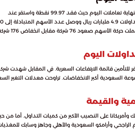
سجل مؤشر سوق الأسهم السعودية الرئيس تراجعا بنهاية تعاملات اليوم حيث فقد 99.97 نقطة واستقر عند
مستوى 11244.99 نقطة. بلغت القيمة الإجم
مليون سهم حسب بيانات موسوعة الخليج العربي. شملت حركة الأسهم صعود 76 شركة مقابل 
تداولات اليوم
للتأمين قائمة الارتفاعات السعرية. في المقابل شهدت شرك
موعة السعودية أكبر الانخفاضات. تراوحت معدلات التغير الس
ية والقيمة
وأمريكانا على النصيب الأكبر من كميات التداول. أما من ح
م الراجحي وأرامكو السعودية والأهلي وجاهز وسابك للمغذيا