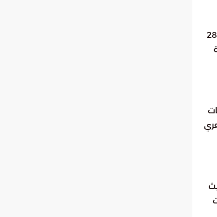
الية للتداولات 4.9 مليارات ريال ووصل عدد الأسهم المتبادلة إلى 280
انخفاض 176 شركة
ات
عري
يث
ت