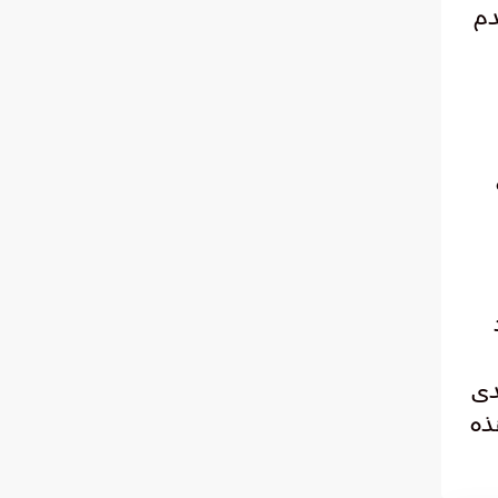
دم
دى
ذه