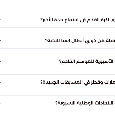
يوي لكرة القدم في اجتماع جدة الأخير؟
هامة على لوائح مسابقات الأندية وأنظمة التراخيص
ات الاحتراف الرياضي وتطوير المعايير الفنية المتبعة في
بلة من دوري أبطال آسيا للنخبة؟
الحديثة في تنظيم وإدارة المسابقات الكبرى.
تضمنت التعديلات زيادة عدد الأندية المشاركة في دوري أبطال آسيا للنخبة لتصل إلى 32 نادياً بدلاً من
م حصص المقاعد الممنوحة للاتحادات الوطنية بما يتناسب
الآسيوية للموسم القادم؟
ر للتنافس القاري.
نالت الأندية السعودية النصيب الأكبر في منطقة الغرب بواقع 6 مقاعد متنوعة. تشتمل هذه الحصة
ال آسيا للنخبة، ومقعدين لمرحلة التصفيات التمهيدية،
مارات وقطر في المسابقات الجديدة؟
طولة دوري أبطال آسيا 2.
 أندية الإمارات على 5 مقاعد، منها 3 أندية تشارك بشكل مباشر في بطولة النخبة. أما قطر فقد
حلت في المرتبة الثالثة بتخصيص 4 مقاعد، منها 3 مقاعد مباشرة في المسابقة الأكبر، مما يعكس
 الاتحادات الوطنية الآسيوية؟
الدول.
لنتائج الفنية التي سجلتها الأندية في المواسم الأخيرة.