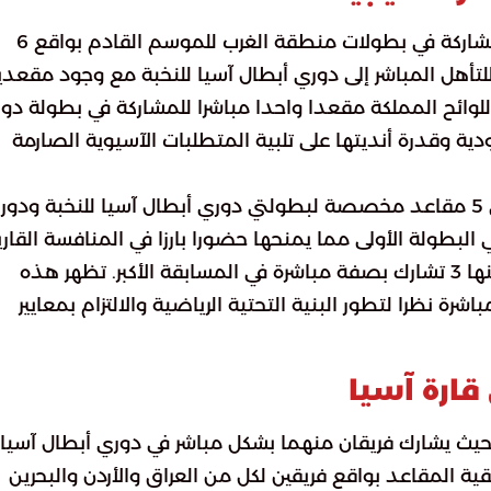
نالت الأندية السعودية النصيب الأكبر من مقاعد المشاركة في بطولات منطقة الغرب للموسم القادم بواقع 6
. تشتمل هذه الحصة على 3 مقاعد للتأهل المباشر إلى دوري أبطال آسيا للنخبة مع وجود مقع
وائح المملكة مقعدا واحدا مباشرا للمشاركة في بطولة دو
 السعودية وقدرة أنديتها على تلبية المتطلبات الآسيوية الصارمة
جاءت أندية الإمارات في المرتبة الثانية بحصولها على 5 مقاعد مخصصة لبطولتي دوري أبطال آسيا للنخبة ود
ة بشكل مباشر في البطولة الأولى مما يمنحها حضورا بارزا في المنافسة القاري
وحصلت قطر على المركز الثالث بتخصيص 4 أندية منها 3 تشارك بصفة مباشرة في المسابقة الأكبر. تظهر هذه
رة نظرا لتطور البنية التحتية الرياضية والالتزام بمعايير
ارة آسيا
أوزبكستان حيث يشارك فريقان منهما بشكل مباشر في دوري أبطال آسيا
احد في دوري أبطال آسيا 2. وتتوزع بقية المقاعد بواقع فريقين لكل من العراق والأردن والبحرين