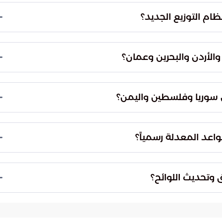
لمتقدمة، ويخضع الأندية لمعايير ترخيص دقيقة تضمن
يات.
ران وأوزبكستان. وبموجب هذا التوزيع، يشارك فريقان من كل دولة
بشكل مباشر في دوري أبطال آسيا للنخبة، بينما يشارك فريق واحد في بطولة دوري أبطال آسيا 2، مما
الأردن والبحرين وعمان؟
.
لبحرين وعمان، وهو نفس العدد الممنوح للهند
 ضمان تمثيل جغرافي واسع يسمح بتطوير كرة القدم في
سوريا وفلسطين واليمن؟
دة لإثبات كفاءتها.
حددت اللجنة مقعداً واحداً للمشاركة غير المباشرة في دوري أبطال آسيا 2 لدول تضم سوريا وفلسطين
لى خوض أدوار تأهيلية تسبق النهائيات لضمان وصول
اعد المعدلة رسمياً؟
عة ضمن المنظومة القارية بشكل تدريجي.
موسم القادم حصراً. يأتي هذا القرار ليتماشى مع
 القاري، مما يعطي الاتحادات الوطنية فرصة كافية
 وتحديث اللوائح؟
ة والمعايير الفنية المطلوبة.
ى الاتحادات الوطنية لتطوير أنظمتها الداخلية ورفع
تسعى التوسعة إلى خلق توازن بين الأندية الكبرى والفرق