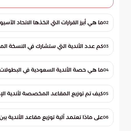
ما هي أبرز القرارات التي اتخذها الاتحاد الآس
02
أقر الاتحاد الآسيوي مجموعة من التعديلات ال
الخاصة بها. تهدف هذه القرارات إلى رفع مستوي
كم عدد الأندية التي ستشارك في النسخة المق
03
البطولات القارية المختلفة، لتواكب التوجهات 
24 نادياً. استدعى هذا التغيير إعادة تقيي
ما هي حصة الأندية السعودية في البطولات 
04
مع النظام الجديد الذي يسعى لمنح مساحة أكب
على 3 مقاعد للتأهل المباشر إلى دوري أبط
كيف تم توزيع المقاعد المخصصة لأندية الإ
05
بالإضافة إلى مقعد واحد مباشر للمشاركة في ب
حصلت
على ماذا تعتمد آلية توزيع مقاعد الأندية بين
06
التطور الكبير في البنية التحتية الرياضية لهذه 
تعتمد الآلية على تصنيفات الاتحادات الوطنية وا