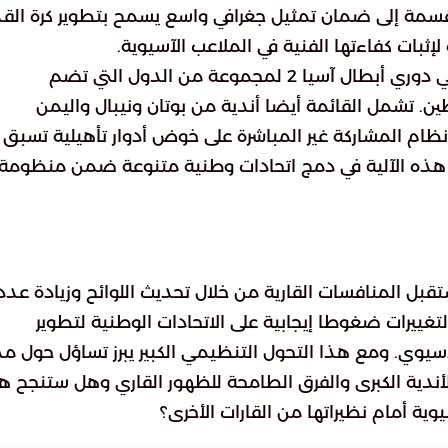
قسمة إلى ضمان تمثيل جغرافي واسع يسمح بتطوير كرة الق
لإثبات كفاءتها الفنية في الملاعب الآسيوية.
حددت اللجنة مقعدا واحدا للمشاركة غير المباشرة في دوري أبطال آسيا 2 لمجموعة من الدول التي تضم
. تشمل القائمة أيضا أندية من بوتان ونيبال واليمن
نظام المشاركة غير المباشرة على خوض أدوار تأهيلية تسبق
م هذه الآلية في دمج اتحادات وطنية متنوعة ضمن منظومة
ل المنافسات القارية من خلال تحديث اللوائح وزيادة عدد
غييرات ضغوطا إيجابية على الاتحادات الوطنية لتطوير
لآسيوي. ومع هذا التحول التنظيمي الكبير يبرز تساؤل حول م
لأندية الكبرى والفرق الطامحة للظهور القاري وهل ستنجح ه
وية أمام نظيراتها من القارات الأخرى؟