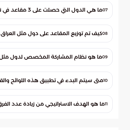
يضمن هذا النظام جودة الأداء في الأدوار ا
ما هي الدول التي حصلت على 3 مقاعد في نظام التوزيع الجديد؟
07
بيئة رياضية منظمة ومحترفة في كافة المستو
خصصت اللوائح 3 مقاعد لكل من إي
كيف تم توزيع المقاعد على دول مثل العراق و
08
يحقق توازناً في تمثيل القوى الكروية الإقليمية
تم تخصيص فريقين لكل من العراق والأردن وا
وتركمنستان والكويت. يهدف هذا التوزيع إلى
ما هو نظام المشاركة المخصص لدول مثل 
09
مختلف أرجاء القارة وتوفير فرص للأندية الصاع
واليمن ولبنان وغيرها. يعتمد هذا النظام ع
متى سيتم البدء في تطبيق هذه اللوائح والقو
10
الفرق الأكثر جاهزية، ودمج الاتحادات المتنو
ستطبق هذه القواعد المعدلة على منافسات ال
التحضيرات الجارية والتوجهات الحديثة للاتحاد
ما هو الهدف الاستراتيجي من زيادة عدد الفرق
11
لتكييف أنظمتها الداخلية مع المتطلبات الجديد
تهدف هذه التغييرات إلى خلق ضغوط إيجابية عل
القيمة السوقية والفنية للكرة الآسيوية. كما 