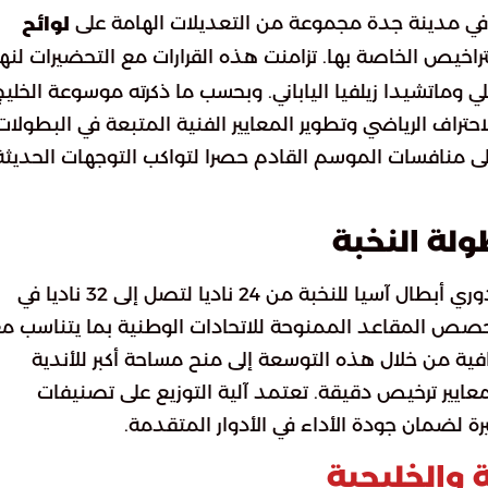
ني في مدينة جدة مجموعة من التعديلات الهامة على
لوائح
اخيص الخاصة بها. تزامنت هذه القرارات مع التحضيرات لنه
ي وماتشيدا زيلفيا الياباني. وبحسب ما ذكرته موسوعة الخليج
تراف الرياضي وتطوير المعايير الفنية المتبعة في البطولات
ى منافسات الموسم القادم حصرا لتواكب التوجهات الحديثة
لة النخبة
تضمنت التعديلات زيادة عدد الأندية المشاركة في دوري أبطال آسيا للنخبة من 24 ناديا لتصل إلى 32 ناديا في
 حصص المقاعد الممنوحة للاتحادات الوطنية بما يتناسب م
افية من خلال هذه التوسعة إلى منح مساحة أكبر للأندية
ايير ترخيص دقيقة. تعتمد آلية التوزيع على تصنيفات
يرة لضمان جودة الأداء في الأدوار المتقدمة.
 والخليجية