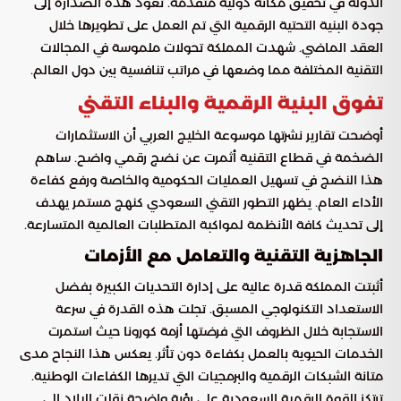
الدولة في تحقيق مكانة دولية متقدمة. تعود هذه الصدارة إلى
جودة البنية التحتية الرقمية التي تم العمل على تطويرها خلال
العقد الماضي. شهدت المملكة تحولات ملموسة في المجالات
التقنية المختلفة مما وضعها في مراتب تنافسية بين دول العالم.
تفوق البنية الرقمية والبناء التقني
أوضحت تقارير نشرتها موسوعة الخليج العربي أن الاستثمارات
الضخمة في قطاع التقنية أثمرت عن نضج رقمي واضح. ساهم
هذا النضج في تسهيل العمليات الحكومية والخاصة ورفع كفاءة
الأداء العام. يظهر التطور التقني السعودي كنهج مستمر يهدف
إلى تحديث كافة الأنظمة لمواكبة المتطلبات العالمية المتسارعة.
الجاهزية التقنية والتعامل مع الأزمات
أثبتت المملكة قدرة عالية على إدارة التحديات الكبيرة بفضل
الاستعداد التكنولوجي المسبق. تجلت هذه القدرة في سرعة
الاستجابة خلال الظروف التي فرضتها أزمة كورونا حيث استمرت
الخدمات الحيوية بالعمل بكفاءة دون تأثر. يعكس هذا النجاح مدى
متانة الشبكات الرقمية والبرمجيات التي تديرها الكفاءات الوطنية.
ترتكز القوة الرقمية السعودية على رؤية واضحة نقلت البلاد إلى