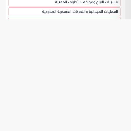
مسببات النزاع ومواقف الأطراف المعنية
العمليات الميدانية والتحركات العسكرية الحدودية
استراتيجية تمكين الجيش اللبناني ونزع السلاح
الموقف من الضربات العسكرية والمسار الدبلوماسي
رؤية الخارجية الأمريكية حول
اتفاق وقف إطلاق
في لبنان
النار
أوضح وزير الخارجية الأمريكي ماركو روبيو أن
اتفاق وقف إطلاق
المبرم بين إسرائيل ولبنان يمثل حالة فريدة في السياق
النار
السياسي الإقليمي. ذكر روبيو أن النزاع يتركز بشكل كلي مع حزب الله
الذي يشن هجمات ضد المواقع الإسرائيلية بينما لا توجد حالة حرب
رسمية بين الدولتين. أشار في حديثه الذي نقلته
موسوعة الخليج
إلى أن المساعي الدبلوماسية تظهر رغبة متبادلة بين
العربي
الشعبين اللبناني والإسرائيلي في العيش بسلام بعيدا عن المواجهات
المسلحة.
مسببات النزاع ومواقف الأطراف المعنية