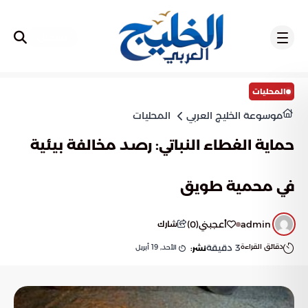
تسجيل
المحليات
موسوعة الخليج العربي
المحليات
حماية الغطاء النباتي: رصد مخالفة بيئية
في محمية طويق
admin
أعجبني
(
0
)
شارك
دقائق القراءة
3
دقيقة
الأحد, 19 أبريل
نشر: