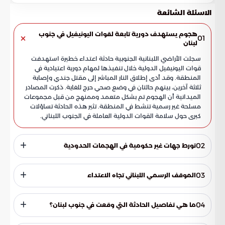
الاسئلة الشائعة
هجوم يستهدف دورية تابعة لقوات اليونيفيل في جنوب
01
لبنان
سجلت الأراضي اللبنانية الجنوبية حادثة اعتداء خطيرة استهدفت
قوات اليونيفيل الدولية خلال تنفيذها لمهام دورية اعتيادية في
المنطقة. وقد أدى إطلاق النار المباشر إلى مقتل جندي وإصابة
ثلاثة آخرين، بينهم حالتان في وضع صحي حرج للغاية. ذكرت المصادر
الميدانية أن الهجوم تم بشكل متعمد وممنهج من قبل مجموعات
مسلحة غير رسمية تنشط في المنطقة. تثير هذه الحادثة تساؤلات
كبرى حول سلامة القوات الدولية العاملة في الجنوب اللبناني.
02
تورط جهات غير حكومية في الهجمات الحدودية
تفيد التقييمات الأمنية الصادرة عن البعثة الأممية بأن مصدر
إطلاق النار هو جهات غير تابعة للدولة اللبنانية. كما تحوم الشبهات
03
الموقف الرسمي اللبناني تجاه الاعتداء
حول صلة هذه المجموعات بـ حزب الله، مما يضع أمن البعثات
الدولية في مواجهة مباشرة مع الأطراف المسلحة. إن هذا
أصدر رئيس الوزراء اللبناني تعليمات فورية بفتح تحقيق عاجل
التصعيد الميداني يعكس حالة من التوتر المتزايد على الحدود، حيث
وشامل للوقوف على تفاصيل الاعتداء الذي طال الكتيبة الفرنسية.
04
ما هي تفاصيل الحادثة التي وقعت في جنوب لبنان؟
أصبحت القوات الدولية هدفاً في صراع النفوذ العسكري
تهدف هذه الخطوة الرسمية إلى تحديد هوية المعتدين وضمان
والسياسي. ويشكل هذا التحول تهديداً صريحاً للقرارات الدولية
محاسبتهم أمام القوانين المحلية والدولية في أسرع وقت ممكن.
تعرضت دورية تابعة لقوات اليونيفيل الدولية لاعتداء مسلح