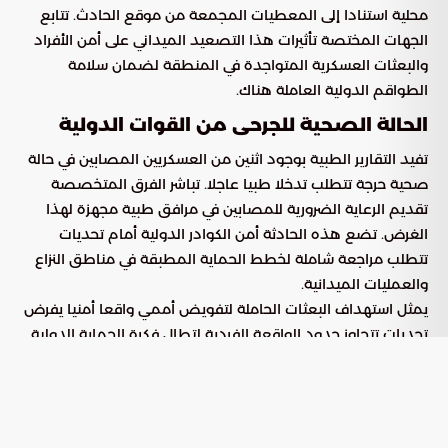
محلية استنادا إلى المعطيات المجمعة من موقع الحادث. تتابع
الجهات المختصة تأثيرات هذا التصعيد الميداني على أمن الأفراد
والبعثات العسكرية المتواجدة في المنطقة لضمان سلامة
الطواقم الدولية العاملة هناك.
الحالة الصحية للجرحى من القوات الدولية
تفيد التقارير الطبية بوجود اثنين من العسكريين المصابين في حالة
صحية حرجة تتطلب تدخلا طبيا عاجلا. تباشر الفرق المتخصصة
تقديم الرعاية الضرورية للمصابين في مرافق طبية مجهزة لهذا
الغرض. تضع هذه الحادثة أمن الكوادر الدولية أمام تحديات
تتطلب مراجعة شاملة لخطط الحماية المطبقة في مناطق النزاع
والعمليات الميدانية.
يمثل استهداف البعثات الحاملة لتفويض أممي واقعا أمنيا يفرض
تحديات تتجاوز حدود الواقعة الفردية لتطال فكرة الحماية الدولية
ذاتها. يبرز التساؤل حول مدى نجاح الجهود في تحييد هذه الوحدات
عن الصراعات المسلحة وضمان سلامة أفرادها بعيدا عن التوازنات
الميدانية للقوى المتصارعة على الأرض.