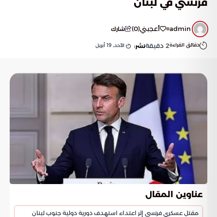
فرنسي في لبنان
admin
أعجبني
(
0
)
شارك
دقائق القراءة
2
دقيقة
الأحد, 19 أبريل
نشر:
عناوين المقال
مقتل عسكري فرنسي إثر اعتداء استهدف دورية دولية جنوب لبنان