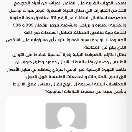
تعتمد الجهات الرقابية على التفاعل المباشر من أفراد المجتمع
للحد من التجاوزات التي تطال الحياة الفطرية. تتوفر قنوات تواصل
مخصصة لاستقبال البلاغات عبر الرقم 911 لمناطق مكة المكرمة
والمدينة المنورة والرياض والشرقية. يتوفر الرقمان 999 و 996
لخدمة بقية مناطق المملكة. تتعامل السلطات مع كافة
المعلومات الواردة بسرية تامة ولا تترتب أي مسؤولية على الشخص
الذي يبلغ عن المخالفة.
يمثل الالتزام بالضوابط البيئية ركيزة أساسية للحفاظ على التوازن
الطبيعي وضمان بقاء الغطاء النباتي كمورد وطني حيوي. إن
تكاتف الجهود الرسمية مع الوعي الفردي يساهم في تقليل الأضرار
التي تلحق بالمتنزهات والمحميات الطبيعية. فهل تتحول
الممارسات البيئية السليمة إلى نهج تلقائي يعكس عمق الارتباط
بالأرض بعيدا عن ضغوط الجزاءات القانونية؟