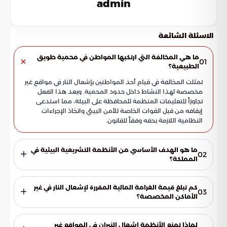
admin
الاسئلة الشائعة
ما هي المخالفة التي ارتكبها المواطن في محمية طويق
01
الطبيعية؟
تمثلت المخالفة في قيام أحد المواطنين بإشعال النار في مواقع غير
مخصصة لهذا النشاط داخل حدود المحمية. ويعد هذا الفعل
تجاوزاً للتعليمات المنظمة للمحافظة على البيئة، مما استدعى
إيقافه من قبل القوات الخاصة للأمن البيئي واتخاذ الإجراءات
النظامية اللازمة بحقه وفقاً للقانون.
ما هو الهدف الأساسي من الأنظمة التشريعية البيئية في
02
المملكة؟
تضع الأنظمة التشريعية حماية الغطاء النباتي ضمن أولوياتها
القصوى لضمان استدامة الموارد الطبيعية في المملكة العربية
كم تبلغ قيمة الغرامة المالية المقررة لإشعال النار في غير
03
السعودية. تهدف هذه القوانين إلى الحد من الممارسات السلبية
الأماكن المخصصة؟
التي تؤثر على التوازن البيئي، وضمان بقاء المتنزهات والمحميات
تفرض اللوائح الخاصة بالمتنزهات الوطنية والغابات عقوبات مالية
كموارد وطنية حيوية للأجيال القادمة.
تصل قيمتها إلى 3000 ريال سعودي على من يقوم بإشعال النيران
لماذا تمنع الأنظمة إشعال النيران في المواقع غير