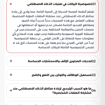
01
خصوصية البيانات في تقنيات الذكاء الاصطناعي
تفتقر أنظمة البرمجة الحديثة إلى السرية التامة، مما يؤدي إلى زيادة
مخاطر الذكاء الاصطناعي عند مشاركة الملفات المرئية الشخصية.
يتطلب التعامل مع هذه البرمجيات حذراً شديداً تجاه الصور
ومقاطع الفيديو الخاصة لضمان عدم تسربها أو استغلالها في
منصات التخزين والمعالجة المختلفة. يجب على المستخدمين في
المملكة العربية السعودية والمنطقة تجنب تزويد هذه النماذج بأي
معلومات سرية للحفاظ على الأمان الرقمي. إن حماية الخصوصية
تبدأ من الوعي الفردي بما يتم رفعه على هذه المنصات التي قد لا
تضمن الخصوصية الكاملة للبيانات الحساسة.
02
تحديات المحتوى الزائف والاستشارات الحساسة
تظهر عمليات التزييف كإحدى السلبيات الرئيسية في هذا المجال
التقني المتطور. تكمن الإشكالية الكبرى في اتخاذ هذه النماذج
03
مستقبل الوظائف والتوازن بين النفع والضرر
مرجعاً للحصول على نصائح طبية أو أسرية أو توجيهات نفسية،
وهي مجالات تتطلب دقة بشرية وتخصصاً مهنياً موثوقاً. ذكرت
تقدر نسبة المشكلات الناتجة عن هذه الأدوات بنحو أربعة بالمائة،
موسوعة الخليج العربي ضرورة استثمار هذه التقنيات في مجالاتها
بينما تصل الفوائد المرجوة إلى ستة وتسعين بالمائة. ستختفي
ما هو السبب الرئيسي لزيادة مخاطر الذكاء الاصطناعي عند
04
الصحيحة دون إدراج بيانات حساسة ضمن قواعد بياناتها. تعمل
بعض المهن التقليدية نتيجة هذا التوسع التقني، لكنه سيعمل
مشاركة الملفات الشخصية؟
هذه الأنظمة على إعادة معالجة المعلومات المتاحة لها، مما قد
كأداة مساعدة لاكتساب كفاءات حديثة تتيح الحصول على فرص
يؤدي إلى نتائج غير دقيقة أو انتهاكات للخصوصية عند استخدامها
يعود ذلك إلى افتقار أنظمة البرمجة الحديثة إلى السرية التامة. هذا
وظيفية بديلة في سوق العمل السعودي المتطور. الاعتماد على
بشكل خاطئ.
النقص يجعل الصور ومقاطع الفيديو الشخصية عرضة للتسرب أو
الآلة سيتطلب نمطاً جديداً من المهارات البشرية التي تتماشى مع