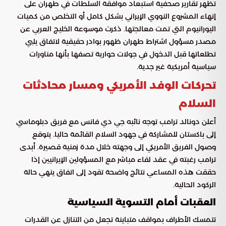
تظهر تقارير صحفية استبعاد موافقة السلطات في طهران على
إنهاء المشروع النووي الإيراني بشكل كامل أو التخلص من كميات
اليورانيوم التي تمت معالجتها. ذكرت موسوعة الخليج العربي عن
مصدر مسؤول اشتراط طهران ظهور بوادر حقيقية لاتفاق يلبي
تطلعاتها قبل الدخول في جولات حوارية تصفها بأنها مناورات
سياسية أمريكية غير جدية.
تحركات الوفد الأمريكي ومسار محادثات
السلام
أعلن دونالد ترامب توجه نائبه جي دي فانس مع فريق دبلوماسي
إلى باكستان للمشاركة في جهود السلام القائمة حاليا. يتوقع
وصول الفريق الأمريكي إلى وجهته خلال مدة زمنية قصيرة. أبدى
ترامب رغبته في عقد لقاء مباشر مع المسؤولين الإيرانيين إذا
حققت هذه المساعي نتائج واضحة تقود إلى اتفاق ينهي حالة
الركود الحالية.
العقبات أمام التسوية السياسية
تتمسك الأطراف بمواقف متباينة تجعل من التنازل عن القدرات