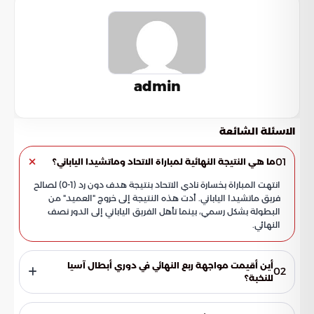
admin
الاسئلة الشائعة
01
ما هي النتيجة النهائية لمباراة الاتحاد وماتشيدا الياباني؟
انتهت المباراة بخسارة نادي الاتحاد بنتيجة هدف دون رد (1-0) لصالح
فريق ماتشيدا الياباني. أدت هذه النتيجة إلى خروج "العميد" من
البطولة بشكل رسمي، بينما تأهل الفريق الياباني إلى الدور نصف
النهائي.
أين أقيمت مواجهة ربع النهائي في دوري أبطال آسيا
02
للنخبة؟
استضاف ملعب مدينة الأمير عبد الله الفيصل الرياضية في مدينة
جدة وقائع هذه المباراة المصيرية. لعب نادي الاتحاد المباراة على