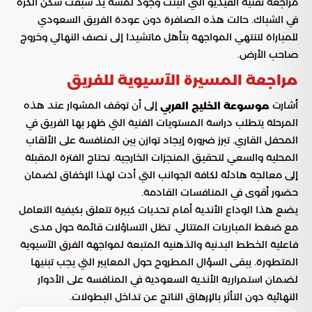
مراجعة تقنية الفيديو التي أثبتت وجود لمسة يد سبقت سكن الكرة
في الشباك. حالت هذه الصافرة دون عودة الفريق السعودي
للمباراة لتنتهي المواجهة بتأهل ماتشيدا إلى نصف النهائي وخروج
صاحب الأرض.
مراجعة المسيرة الآسيوية للفريق
أشارت
إلى أن توقف المشوار عند هذه
موسوعة الخليج العربي
المرحلة يتطلب دراسة المستويات الفنية التي ظهر بها الفريق في
المحفل القاري. تبرز ضرورة إيجاد توازن بين المنافسة على الألقاب
المحلية والسعي لتحقيق المنجزات الخارجية. تحتاج الفترة المقبلة
إلى معالجة هادئة لكافة الجوانب التي أدت لهذا الإخفاق لضمان
حضور أقوى في المنافسات القادمة.
يضع هذا الوداع الأندية أمام تحديات كبيرة تتعلق بكيفية التعامل
مع ضغط المباريات المتتالي. تظل التساؤلات قائمة حول مدى
فاعلية الخطط البدنية والذهنية المتبعة لمواجهة الفرق الآسيوية
المتطورة. يبقى السؤال المطروح حول المعايير التي يجب تبنيها
لضمان استمرارية الأندية السعودية في المنافسة على الأدوار
النهائية دون التأثر بالإرهاق الناتج عن تداخل البطولات.