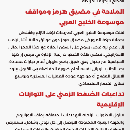
القطع البحرية الأمريكية.
الملاحة في مضيق هرمز ومواقف
موسوعة الخليج العربي
نقلت موسوعة الخليج العربي تصريحات تؤكد التزام واشنطن
بحماية حركة المرور في مضيق هرمز دون عوائق مالية. أشار ترامب
إلى عدم نية فرض رسوم على السفن المارة عبر هذا الممر المائي
الاستراتيجي. تعكس هذه الخطوات رغبة الإدارة في فرض إرادتها
السياسية عبر جدول زمني ضيق يضع طهران أمام خيارات محددة.
يجد الجانب الإيراني نفسه أمام ضرورة المفاضلة بين القبول ببنود
الاتفاق المقترح أو مواجهة عودة العمليات العسكرية وتوسيع
نطاق الحصار الاقتصادي.
تداعيات الضغط الزمني على التوازنات
الإقليمية
تتناول التطورات الراهنة التهديدات المتعلقة بملف اليورانيوم
والمهلة الزمنية الممنوحة للتوصل إلى حل نهائي وشامل. تستعرض
المواقف الحالية التحركات البحرية المرتقبة والخيارات العسكرية