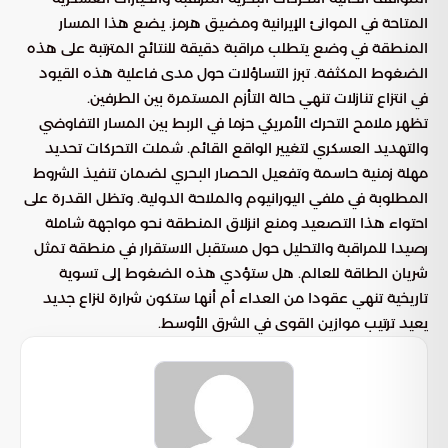
المتاحة في الموانئ الإيرانية ومضيق هرمز. يضع هذا المسار
المنطقة في وضع يتطلب مراقبة دقيقة للنتائج المترتبة على هذه
الضغوط المكثفة. تبرز التساؤلات حول مدى فاعلية هذه القيود
في انتزاع تنازلات تنهي حالة التأزم المستمرة بين الطرفين.
تظهر ملامح التحرك الأمريكي حزما في الربط بين المسار التفاوضي
والتهديد العسكري لتغيير الواقع القائم. شملت التحركات تحديد
مهلة زمنية حاسمة وتفعيل الحصار البحري لضمان تنفيذ الشروط
المطلوبة في ملفي اليورانيوم والملاحة الدولية. وتظل القدرة على
احتواء هذا التصعيد ومنع انزلاق المنطقة نحو مواجهة شاملة
رصيدا للمراقبة والتحليل حول مستقبل الاستقرار في منطقة تمثل
شريان الطاقة للعالم. هل ستؤدي هذه الضغوط إلى تسوية
تاريخية تنهي عقودا من العداء أم أنها ستكون شرارة لنزاع جديد
يعيد ترتيب موازين القوى في الشرق الأوسط.