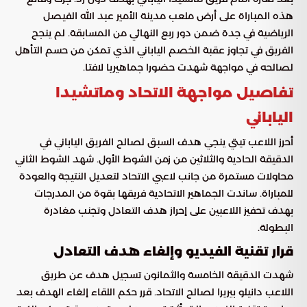
هذه المباراة على أرض ملعب مدينة الأمير عبد الله الفيصل
الرياضية في جدة ضمن دور ربع النهائي من المسابقة. لم ينجح
الفريق في تجاوز عقبة الخصم الياباني الذي تمكن من حسم التأهل
لصالحه في مواجهة شهدت حضورا جماهيريا لافتا.
تفاصيل مواجهة الاتحاد وماتشيدا
الياباني
أحرز اللاعب تيتي ينجي هدف السبق لصالح الفريق الياباني في
الدقيقة الحادية والثلاثين من زمن الشوط الأول. شهد الشوط الثاني
محاولات مستمرة من جانب لاعبي الاتحاد لتعديل النتيجة والعودة
للمباراة. ساندت الجماهير الاتحادية فريقها بقوة من المدرجات
بهدف تحفيز اللاعبين على إحراز هدف التعادل وتجنب مغادرة
البطولة.
قرار تقنية الفيديو وإلغاء هدف التعادل
شهدت الدقيقة الخامسة والثمانون تسجيل هدف عن طريق
اللاعب دانيلو بيريرا لصالح الاتحاد. قرر حكم اللقاء إلغاء الهدف بعد