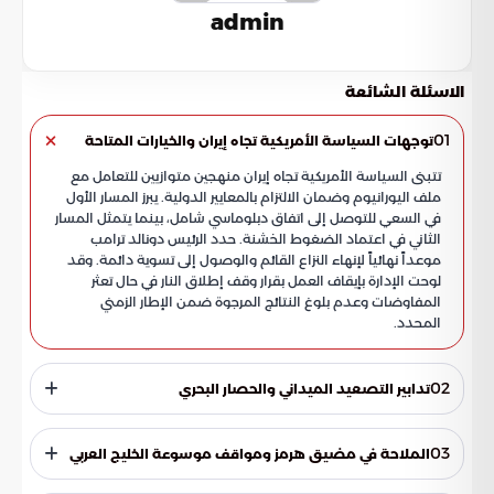
admin
الاسئلة الشائعة
01
توجهات السياسة الأمريكية تجاه إيران والخيارات المتاحة
تتبنى السياسة الأمريكية تجاه إيران منهجين متوازيين للتعامل مع
ملف اليورانيوم وضمان الالتزام بالمعايير الدولية. يبرز المسار الأول
في السعي للتوصل إلى اتفاق دبلوماسي شامل، بينما يتمثل المسار
الثاني في اعتماد الضغوط الخشنة. حدد الرئيس دونالد ترامب
موعداً نهائياً لإنهاء النزاع القائم والوصول إلى تسوية دائمة. وقد
لوحت الإدارة بإيقاف العمل بقرار وقف إطلاق النار في حال تعثر
المفاوضات وعدم بلوغ النتائج المرجوة ضمن الإطار الزمني
المحدد.
02
تدابير التصعيد الميداني والحصار البحري
أوضحت الإدارة الأمريكية أن الهدنة الحالية مهددة بالتوقف مع
استمرار الحصار المفروض على الموانئ الإيرانية. تضع واشنطن خيار
03
الملاحة في مضيق هرمز ومواقف موسوعة الخليج العربي
العمليات العسكرية الجوية على الطاولة في المرحلة القادمة
كوسيلة للضغط المباشر على صانع القرار. شملت التوجيهات
نقلت موسوعة الخليج العربي تصريحات تؤكد التزام واشنطن بحماية