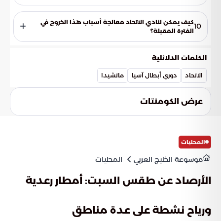
أفضل مستقبلاً.
تبرز تحديات كبيرة تتعلق بكيفية التعامل مع ضغط المباريات
المتتالي. بالإضافة إلى ذلك، تثار تساؤلات حول مدى فاعلية الخطط
كيف يمكن لنادي الاتحاد معالجة أسباب هذا الخروج في
10
البدنية والذهنية المتبعة لمواجهة الفرق الآسيوية المتطورة التي
الفترة المقبلة؟
تمتاز بالانضباط العالي.
تتطلب المرحلة القادمة معالجة هادئة لكافة الجوانب الفنية
والإدارية التي أدت لهذا التعثر. يجب العمل على وضع معايير تضمن
الكلمات الدلائلية
استمرارية المنافسة في الأدوار النهائية دون التأثر بالإرهاق الناتج عن
تداخل البطولات المختلفة.
الاتحاد
دوري أبطال آسيا
ماتشيدا
عرض الكومنتات
المحليات
موسوعة الخليج العربي
المحليات
الأرصاد عن طقس السبت: أمطار رعدية
ورياح نشطة على عدة مناطق