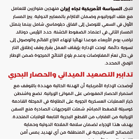
تتبنى
منهجين متوازيين للتعامل
السياسة الأمريكية تجاه إيران
مع ملف اليورانيوم وضمان الالتزام بالمعايير الدولية. يبرز المسار
الأول في السعي للتوصل إلى اتفاق دبلوماسي شامل بينما يتمثل
المسار الثاني في اعتماد الضغوط الخشنة. حدد الرئيس دونالد
ترامب يوم الأربعاء موعدا نهائيا لإنهاء النزاع القائم والوصول إلى
تسوية دائمة. لوحت الإدارة بإيقاف العمل بقرار وقف إطلاق النار
في حال تعثر المفاوضات وعدم بلوغ النتائج المرجوة ضمن الإطار
الزمني المحدد.
تدابير التصعيد الميداني والحصار البحري
أوضحت الإدارة الأمريكية أن الهدنة الحالية مهددة بالتوقف مع
استمرار الحصار المفروض على الموانئ الإيرانية. تضع واشنطن
خيار العمليات العسكرية الجوية على الطاولة في المرحلة القادمة
كوسيلة للضغط المباشر. شملت التوجيهات الصادرة منع السفن
الإيرانية من الاقتراب من القطع البحرية التابعة للولايات المتحدة.
يهدف هذا الإجراء لضمان سلامة الملاحة الدولية وحماية
المصالح الاستراتيجية في المنطقة من أي تهديد يمس أمن