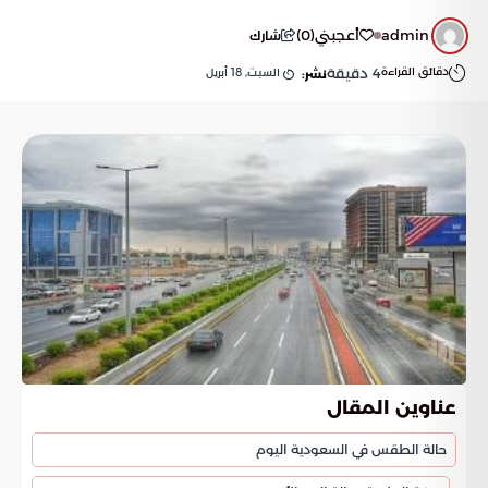
admin
أعجبني
(
0
)
شارك
دقائق القراءة
4
دقيقة
السبت, 18 أبريل
نشر:
عناوين المقال
حالة الطقس في السعودية اليوم