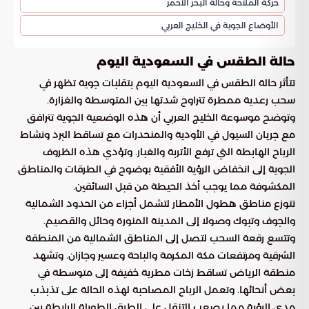
حركة الملاحة وحالة البحر الأحمر
الأوضاع الجوية في الخليج العربي
حالة الطقس في السعودية اليوم
تتأثر حالة الطقس في السعودية اليوم بتقلبات جوية تظهر في
سحب رعدية ممطرة تتراوح شدتها بين المتوسطة والغزارة.
وتوضح موسوعة الخليج العربي أن هذه الوضعية الجوية تترافق
مع جريان السيول في الأودية والمنحدرات مع تساقط البرد ونشاط
الرياح الهابطة التي ترفع الأتربة والغبار. وتؤدي هذه الظروف
الجوية إلى انخفاض الرؤية الأفقية بوضوح في الطرقات والمناطق
المكشوفة مما يوجب أخذ الحيطة من قبل السائقين.
تتوزع مناطق هطول الأمطار لتشمل أجزاء من الحدود الشمالية
والجوف وتبوك وصولا إلى المدينة المنورة وحائل والقصيم.
وتتسع رقعة السحب لتصل إلى المناطق الشمالية من المنطقة
الشرقية ومرتفعات مكة المكرمة والباحة وعسير وجازان. وتشهد
منطقة الرياض تساقط زخات مطرية خفيفة إلى متوسطة في
بعض أنحائها. وتعمل الرياح المصاحبة لهذه الحالة على تذبذب
مدى الرؤية مما يصعب التنقل على الطرق الطويلة الرابطة بين