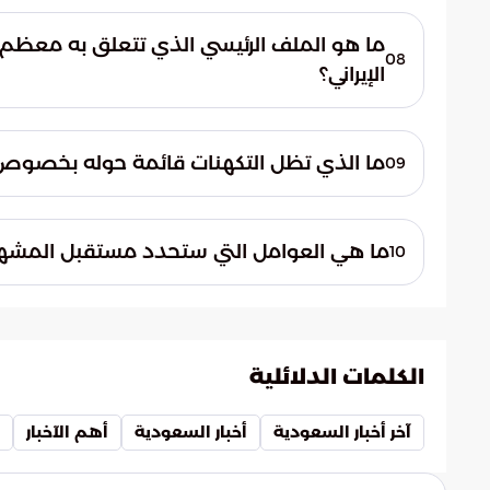
أشار الرئيس الأمريكي السابق إلى وجود إطار ع
الأساسية للمناقشات.
ما هو الملف الرئيسي الذي تتعلق به معظم ن
08
الإيراني؟
تتعلق معظم نقاط الاتفاق الجوهرية في النقاشا
الأساسي للمفاوضات المستمرة.
ما الذي تظل التكهنات قائمة حوله بخصوص مس
09
تظل التكهنات قائمة حول مستقبل العلاقات الأم
دبلوماسية مستدامة أو ستستمر التحديات ال
ما هي العوامل التي ستحدد مستقبل المشهد
10
تبقى الإجابة رهنًا لتطورات المستقبل ومجريا
الكيفية التي ستصوغ بها هذه الديناميكيات م
الكلمات الدلائلية
آخر أخبار السعودية
أخبار السعودية
أهم الآخبار