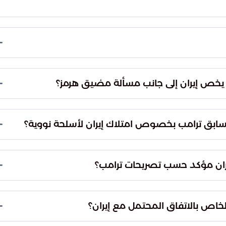
ى إمكانية أن تتولى الولايات المتحدة السيطرة على مضيق
عالمية، مما يجعله ذا أهمية استراتيجية واقتصادية بالغة
ا يخص إيران إلى جانب مسألة مضيق هرمز؟
ان، مستشهدًا بتجارب سابقة حدثت في دول أخرى.
لسابق ترامب بخصوص امتلاك إيران لأسلحة نووية؟
افقتها على عدم امتلاك أسلحة نووية، وهو ما كان محورًا
ان مؤكد حسب تصريحات ترامب؟
طهران ليس أمرًا مؤكدًا، مشيرًا إلى التحديات التي
لخاص بالاتفاق المحتمل مع إيران؟