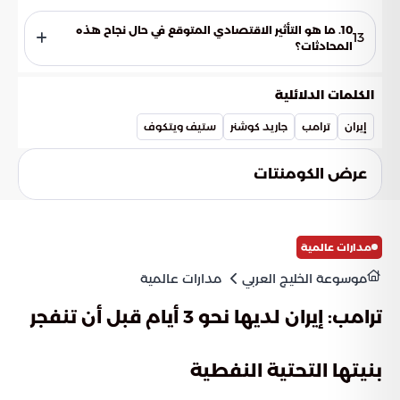
تتمحور التساؤلات حول قدرة اللقاءات على تجاوز العقبات المتراكمة
ومدى توفر الإرادة السياسية لتحويل التهدئة إلى واقع ملموس.
10. ما هو التأثير الاقتصادي المتوقع في حال نجاح هذه
13
المحادثات؟
يتوقع أن يساهم نجاح المحادثات في حماية ممرات الطاقة العالمية
واستعادة الاستقرار الاقتصادي الذي تضرر بسبب النزاعات.
الكلمات الدلائلية
إيران
ترامب
جاريد كوشنر
ستيف ويتكوف
عرض الكومنتات
مدارات عالمية
موسوعة الخليج العربي
مدارات عالمية
ترامب: إيران لديها نحو 3 أيام قبل أن تنفجر
بنيتها التحتية النفطية