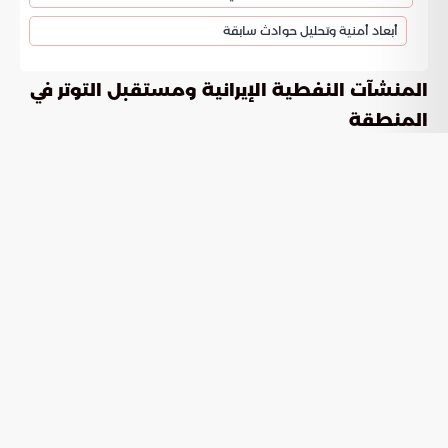
أبعاد أمنية وتحليل حوادث سابقة
المنشآت النفطية الإيرانية ومستقبل التوتر في
المنطقة
تتصدر المنشآت النفطية الإيرانية واجهة الأحداث السياسية بعد
التحذيرات التي صدرت مؤخرا. حدد دونالد ترامب فترة زمنية لا تتجاوز
ثلاثة أيام تسبق تعرض البنية التحتية لقطاع الطاقة في إيران
لمخاطر انفجار وشيكة. تعكس هذه التصريحات قناعة الجانب
الأمريكي بالقدرة على حسم أي صدام عسكري مسلح مع طهران
بسرعة تضمن نتائج تخدم مصالح واشنطن. ترسم هذه التهديدات
ملامح مرحلة من الضغوط التي تستهدف شريان الاقتصاد لإجبار
النظام على مراجعة سياساته الدولية.
مسارات التفاوض والملف النووي
يشير التحليل الأمريكي لطريقة التواصل مع الجانب الإيراني إلى تباين
في مستويات التفكير بين صانعي القرار. يصف ترامب بعض