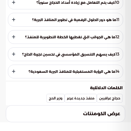
القطاعات الحكومية. كما يرتكز بشكل أساسي على اعتماد الحلول
10
كيف يتم التعامل مع زيادة أعداد الحجاج سنوياً؟
الرقمية والتقنيات الحديثة التي ترفع كفاءة الأداء وتوفر بيئة مريحة
تساعد الحجاج على أداء مناسكهم بسكينة.
تتعامل المملكة مع الزيادة من خلال خطة شاملة لتطوير المنافذ
البرية وزيادة قدرتها التشغيلية. يتضمن ذلك التجهيز المبكر للبيئة
11
ما هو دور الحلول الرقمية في تطوير المنافذ البرية؟
اللوجستية، والأمنية، والصحية، وتبسيط الإجراءات لتقليل فترات
الانتظار إلى أدنى مستوياتها.
تساهم الحلول الرقمية في تحويل المنافذ إلى بوابات ذكية تسهل
عملية العبور وتدعم انسيابية حركة الحافلات. كما تساعد هذه
12
ما هي الجوانب التي تغطيها الخطة التطويرية للمنفذ؟
التقنيات في إدارة الحشود وتوفير بيانات دقيقة تساهم في تحسين
مستوى الأمان والسرعة في إنجاز المعاملات.
تغطي الخطة التطويرية كافة الاحتياجات الأساسية لضيوف
الرحمن، بما في ذلك الخدمات اللوجستية لنقل الحجاج، والمنظومة
13
كيف يسهم التنسيق المؤسسي في تحسين تجربة الحاج؟
الأمنية لسلامتهم، والخدمات الصحية المتاحة على مدار الساعة،
بالإضافة إلى تحسين البنية التحتية للمرافق.
يسهم التنسيق بين الجهات المختصة في تبسيط المسارات
الإجرائية وتوحيد الجهود لخدمة الحجاج. هذا التكامل يؤدي إلى
14
ما هي الرؤية المستقبلية للمنافذ البرية السعودية؟
تحسين التجربة العامة للمسافرين عبر البر وتوفير سبل الراحة اللازمة
التي تليق بمكانة ضيوف الرحمن.
تتمثل الرؤية في جعل المنافذ البرية الخيار الأول والأكثر راحة للوفود
القادمة من الدول المجاورة. ويتم ذلك من خلال الاستمرار في
الكلمات الدلائلية
تحديث الأنظمة، ورفع الكفاءة التنظيمية، واستيعاب أعداد أكبر من
الزوار بكفاءة عالية وأمان تام.
حجاج عراقيين
منفذ جديدة عرعر
وزير الحج
عرض الكومنتات