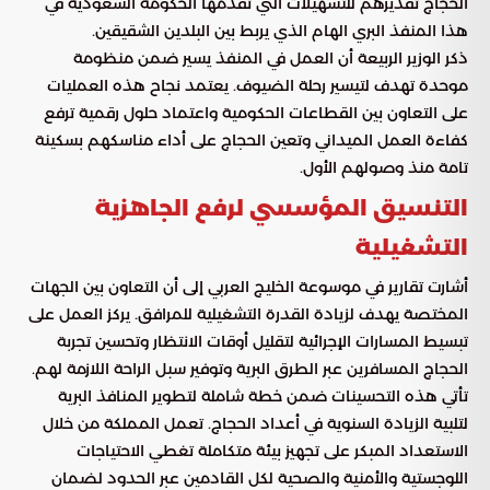
الحجاج تقديرهم للتسهيلات التي تقدمها الحكومة السعودية في
هذا المنفذ البري الهام الذي يربط بين البلدين الشقيقين.
ذكر الوزير الربيعة أن العمل في المنفذ يسير ضمن منظومة
موحدة تهدف لتيسير رحلة الضيوف. يعتمد نجاح هذه العمليات
على التعاون بين القطاعات الحكومية واعتماد حلول رقمية ترفع
كفاءة العمل الميداني وتعين الحجاج على أداء مناسكهم بسكينة
تامة منذ وصولهم الأول.
التنسيق المؤسسي لرفع الجاهزية
التشغيلية
أشارت تقارير في موسوعة الخليج العربي إلى أن التعاون بين الجهات
المختصة يهدف لزيادة القدرة التشغيلية للمرافق. يركز العمل على
تبسيط المسارات الإجرائية لتقليل أوقات الانتظار وتحسين تجربة
الحجاج المسافرين عبر الطرق البرية وتوفير سبل الراحة اللازمة لهم.
تأتي هذه التحسينات ضمن خطة شاملة لتطوير المنافذ البرية
لتلبية الزيادة السنوية في أعداد الحجاج. تعمل المملكة من خلال
الاستعداد المبكر على تجهيز بيئة متكاملة تغطي الاحتياجات
اللوجستية والأمنية والصحية لكل القادمين عبر الحدود لضمان