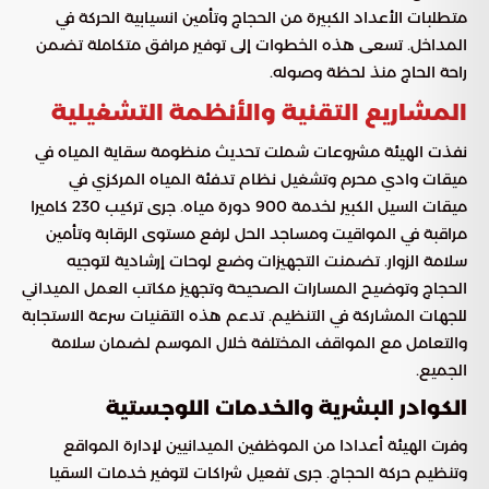
متطلبات الأعداد الكبيرة من الحجاج وتأمين انسيابية الحركة في
المداخل. تسعى هذه الخطوات إلى توفير مرافق متكاملة تضمن
راحة الحاج منذ لحظة وصوله.
المشاريع التقنية والأنظمة التشغيلية
نفذت الهيئة مشروعات شملت تحديث منظومة سقاية المياه في
ميقات وادي محرم وتشغيل نظام تدفئة المياه المركزي في
ميقات السيل الكبير لخدمة 900 دورة مياه. جرى تركيب 230 كاميرا
مراقبة في المواقيت ومساجد الحل لرفع مستوى الرقابة وتأمين
سلامة الزوار. تضمنت التجهيزات وضع لوحات إرشادية لتوجيه
الحجاج وتوضيح المسارات الصحيحة وتجهيز مكاتب العمل الميداني
للجهات المشاركة في التنظيم. تدعم هذه التقنيات سرعة الاستجابة
والتعامل مع المواقف المختلفة خلال الموسم لضمان سلامة
الجميع.
الكوادر البشرية والخدمات اللوجستية
وفرت الهيئة أعدادا من الموظفين الميدانيين لإدارة المواقع
وتنظيم حركة الحجاج. جرى تفعيل شراكات لتوفير خدمات السقيا