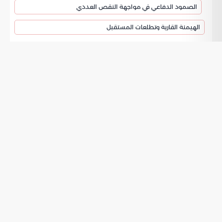
الصمود الدفاعي في مواجهة النقص العددي
الهيمنة القارية وتطلعات المستقبل
نادي الأهلي السعودي يحقق لقب دوري أبطال
آسيا للنخبة 2025
نجح
في انتزاع لقب دوري أبطال آسيا
نادي الأهلي السعودي
للنخبة لعام 2025 بعد تغلبه على فريق ماتشيدا الياباني. جرت
أحداث المباراة النهائية على أرضية ملعب الإنماء في مدينة جدة
وانتهت لمصلحة الفريق بنتيجة هدف دون مقابل. انتهى الوقت
الأصلي للمواجهة بالتعادل السلبي مما فرض الذهاب إلى فترات
إضافية لحسم هوية البطل المتوج باللقب القاري الأغلى.
تفاصيل المباراة الختامية وهدف
الانتصار
أحرز المهاجم فراس البريكان هدف الفوز عند الدقيقة السادسة
والتسعين من زمن اللقاء. مكن هذا الهدف الفريق من الاحتفاظ