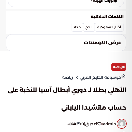
أولويات الهيئة؟
تلبي تطلعات الزوار، مما يسمح للحجاج بالتركيز على الجوانب الروحية
تؤكد هذه الاستعدادات الشاملة أن راحة الحاج تأتي في مقدمة
لمناسكهم دون عوائق تنظيمية.
الأولويات التنظيمية للهيئة الملكية لمدينة مكة المكرمة. ومن
الكلمات الدلائلية
خلال الجمع بين رفع الكفاءة الاستيعابية وتوظيف الأنظمة التقنية
الحديثة، تسعى الهيئة لرسم ملامح مستقبلية للحج تركز على الجودة
أخبار السعودية
الحج
مكة
والتميز في الخدمة.
عرض الكومنتات
رياضة
موسوعة الخليج العربي
رياضة
الأهلي بطلًا لـ دوري أبطال آسيا للنخبة على
حساب ماتشيدا الياباني
admin
أعجبني
(
0
)
شارك