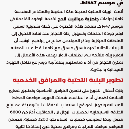
في موسم 1447هـ
أتمت الهيئة الملكية لمدينة مكة المكرمة والمشاعر المقدسة
كافة إجراءات
لخدمة الوفود القادمة في
جاهزية مواقيت الحج
موسم 1447هـ. تعتمد هذه الخطوة على خطة تشغيلية تسعى
لرفع جودة الخدمات وتسهيل رحلة الحجاج عند نقاط الدخول إلى
المنطقة المركزية. وذكر المهندس صالح بن إبراهيم الرشيد أن
الترتيبات الحالية ثمرة تنسيق مسبق مع كافة القطاعات المعنية
لتوفير بيئة ملائمة تلبي تطلعات الزوار. تهدف هذه الأعمال إلى
تمكين الحجاج من أداء مناسكهم بطمأنينة ويسر عبر تكامل الجهود
الميدانية والبشرية.
تطوير البنية التحتية والمرافق الخدمية
ركزت أعمال التجهيز على تحسين المرافق الأساسية وتطبيق معايير
السلامة لضمان أداء المناسك. شملت الجهود مواءمة الخطط
الميدانية وتجهيز المواقع لاستيعاب التدفقات البشرية بكفاءة. تبلغ
الطاقة الاستيعابية لمصليات الرجال في المواقيت أكثر من 6600
مصل بينما تستوعب مصليات النساء نحو 3200 مصلية. تتضمن
المواقع مواقف للمركبات ومرافق صحية جرى إعدادها لتلبية