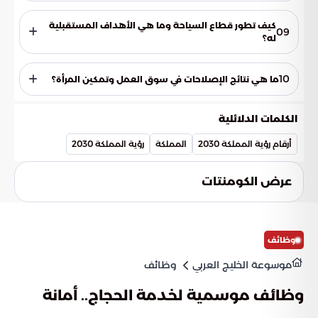
ارتفع عدد المصانع في المملكة ليتجاوز 12.9 ألف مصنع
جذب الاستثمارات الأجنبية والمحلية.
باستثمارات تصل إلى 1.2 تريليون ريال، ونمت الصادرات غير النفطية
كيف تطور قطاع السياحة وما هي الأهداف المستقبلية
09
لتتخطى 623 مليار ريال. تسعى المملكة لتصبح بوابة لوجستية
له؟
عالمية عبر تفعيل 24 مركزاً لوجستياً، مع تصدرها دولياً في معيار
حقق قطاع السياحة أرقاماً قياسية بوصول عدد السياح إلى 123
الاستراتيجية الحكومية للذكاء الاصطناعي.
مليوناً بنهاية 2025، مما دفع المملكة لرفع هدفها المستقبلي إلى
10
ما هي نتائج الإصلاحات في سوق العمل وتمكين المرأة؟
150 مليون سائح. برزت وجهات مثل العلا والدرعية كأيقونات ثقافية
عالمية، وساهم القطاع بنسبة 5% في الناتج المحلي الإجمالي
أدت الإصلاحات الهيكلية إلى انخفاض معدل البطالة بين
بفضل التنوع الجغرافي والمناخي.
المواطنين إلى 7.2%، وزيادة مشاركة المرأة في سوق العمل لتصل
الكلمات الدلائلية
إلى 35%. كما نجحت المملكة في جذب أكثر من 700 شركة دولية
لافتتاح مقراتها الإقليمية، مما خلق فرصاً وظيفية نوعية وعزز من
أرقام رؤية المملكة 2030
المملكة
رؤية المملكة 2030
جاذبية بيئة الأعمال المحلية.
عرض الكومنتات
وظائف
موسوعة الخليج العربي
وظائف
وظائف موسمية لخدمة الحجاج.. أمانة