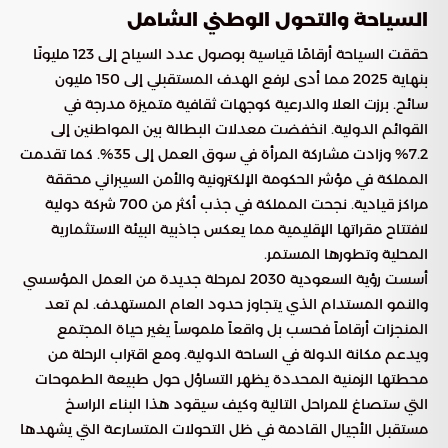
السياحة والتحول الوطني الشامل
حققت السياحة أرقامًا قياسية بوصول عدد السياح إلى 123 مليونًا
بنهاية 2025 مما أدى لرفع الهدف المستقبلي إلى 150 مليون
سائح. برزت العلا والدرعية كوجهات ثقافية متميزة مدرجة في
القوائم الدولية. انخفضت معدلات البطالة بين المواطنين إلى
7.2% وزادت مشاركة المرأة في سوق العمل إلى 35%. كما تقدمت
المملكة في مؤشر الحكومة الإلكترونية والأمن السيبراني محققة
مراكز قيادية. نجحت المملكة في جذب أكثر من 700 شركة دولية
لافتتاح مقراتها الإقليمية مما يعكس جاذبية البيئة الاستثمارية
المحلية وتطورها المستمر.
أسست رؤية السعودية 2030 لمرحلة جديدة من العمل المؤسسي
والنمو المستدام الذي يتجاوز حدود العام المستهدف. لم تعد
المنجزات أرقاماً فحسب بل واقعاً ملموساً يغير حياة المجتمع
ويدعم مكانة الدولة في الساحة الدولية. ومع اقتراب الرحلة من
محطتها الزمنية المحددة يظهر التساؤل حول طبيعة الطموحات
التي ستصاغ للمراحل التالية وكيف سيقود هذا البناء الراسخ
مستقبل الأجيال القادمة في ظل التحولات المتسارعة التي يشهدها