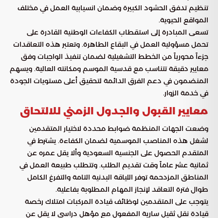
تنظيم تدفق الحشود الكبيرة وضمان انسيابية العمل في مختلف
المواقع الحيوية.
تسعى المبادرة إلى استقطاب الكفاءات الوطنية القادرة على
تحمل مسؤولية العمل في البقاع الطاهرة. وتعتبر هذه التعاقدات
جزءاً محورياً من الخطط التشغيلية لضمان تنفيذ الواجبات وفق
معايير دقيقة تتناسب مع قدسية الموسم ومكانته العالية. ويسهم
المنضمون في دعم الفرق الدائمة لتحقيق أعلى مستويات الجودة
في خدمة الزوار.
معايير القبول والجدول الزمني للالتحاق
وضعت الجهات المنظمة ضوابط محددة لاختيار المتقدمين
لشغل هذه المناصب الموسمية لضمان الكفاءة. يشترط في
المتقدم الحصول على الجنسية السعودية وألا يقل عمره عن
ثمانية عشر عاماً وقت تقديم الطلب. وتتطلب طبيعة العمل في
المناطق المزدحمة توفر اللياقة البدنية التامة والتفرغ الكامل
طوال فترة التعاقد لإنجاز المهام المطلوبة بفاعلية.
يتوجب على المتقدمين لوظائف قيادة المركبات امتلاك رخصة
قيادة نقل ثقيل سارية المفعول مع مؤهل دراسي لا يقل عن