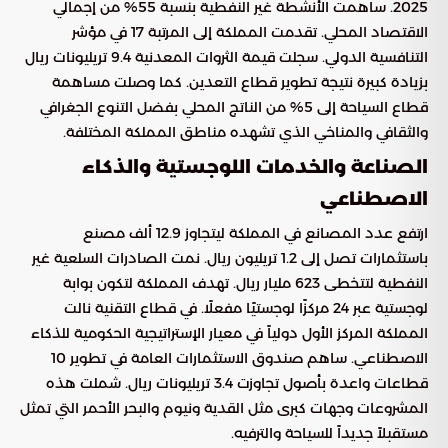
2025. ساهمت الأنشطة غير النفطية بنسبة 55% من إجمالي
الاقتصاد المحلي. تقدمت المملكة إلى المرتبة 17 في مؤشر
التنافسية الدولي. سجلت قيمة الثروات المعدنية 9.4 تريليونات ريال
بزيادة كبيرة نتيجة تطوير قطاع التعدين. كما وصلت مساهمة
قطاع السياحة إلى 5% من الناتج المحلي بفضل التنوع الجغرافي
والثقافي والمناخي الذي تشهده مناطق المملكة المختلفة.
الصناعة والخدمات اللوجستية والذكاء
الاصطناعي
ارتفع عدد المصانع في المملكة ليتجاوز 12.9 ألف مصنع
باستثمارات تصل إلى 1.2 تريليون ريال. نمت الصادرات السلعية غير
النفطية لتتخطى 623 مليار ريال. تهدف المملكة لتكون بوابة
لوجستية عبر 24 مركزًا لوجستيًا مفعلًا. في قطاع التقنية نالت
المملكة المركز الأول دولياً في معيار الإستراتيجية الحكومية للذكاء
الاصطناعي. ساهم صندوق الاستثمارات العامة في تطوير 10
قطاعات واعدة بأصول تجاوزت 3.4 تريليونات ريال. شملت هذه
المشروعات وجهات كبرى مثل القدية ونيوم والبحر الأحمر التي تمثل
مستقبلاً جديداً للسياحة والترفيه.