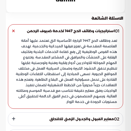
الاسئلة الشائعة
01
استراتيجيات وظائف الحج 1447 لخدمة ضيوف الرحمن
تعد وظائف الحج 1447 الركيزة الأساسية التي تعتمد عليها أمانة
العاصمة المقدسة في تعزيز فرقها الميدانية والخدمية. تهدف
هذه الفرص الوظيفية إلى رفع كفاءة الخدمات البلدية وتكثيف
الرقابة على المنشآت والمرافق في المشاعر المقدسة. وتتنوع
المهام الموكلة للكوادر بين أدوار رقابية وفنية ولوجستية غايتها
تنظيم تدفق الحشود الكبيرة وضمان انسيابية العمل في مختلف
المواقع الحيوية. تسعى المبادرة إلى استقطاب الكفاءات الوطنية
القادرة على تحمل مسؤولية العمل في البقاع الطاهرة. وتعتبر هذه
التعاقدات جزءاً محورياً من الخطط التشغيلية لضمان تنفيذ
الواجبات وفق معايير دقيقة تتناسب مع قدسية الموسم ومكانته
العالية. ويسهم المنضمون في دعم الفرق الدائمة لتحقيق أعلى
مستويات الجودة في خدمة الزوار.
02
معايير القبول والجدول الزمني للالتحاق
وضعت الجهات المنظمة ضوابط محددة لاختيار المتقدمين لشغل