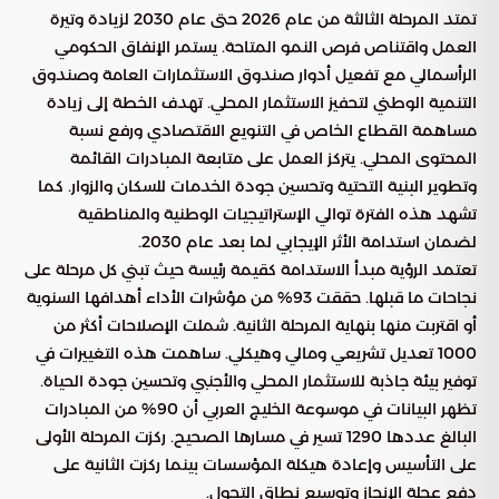
تمتد المرحلة الثالثة من عام 2026 حتى عام 2030 لزيادة وتيرة
العمل واقتناص فرص النمو المتاحة. يستمر الإنفاق الحكومي
الرأسمالي مع تفعيل أدوار صندوق الاستثمارات العامة وصندوق
التنمية الوطني لتحفيز الاستثمار المحلي. تهدف الخطة إلى زيادة
مساهمة القطاع الخاص في التنويع الاقتصادي ورفع نسبة
المحتوى المحلي. يتركز العمل على متابعة المبادرات القائمة
وتطوير البنية التحتية وتحسين جودة الخدمات للسكان والزوار. كما
تشهد هذه الفترة توالي الإستراتيجيات الوطنية والمناطقية
لضمان استدامة الأثر الإيجابي لما بعد عام 2030.
تعتمد الرؤية مبدأ الاستدامة كقيمة رئيسة حيث تبني كل مرحلة على
نجاحات ما قبلها. حققت 93% من مؤشرات الأداء أهدافها السنوية
أو اقتربت منها بنهاية المرحلة الثانية. شملت الإصلاحات أكثر من
1000 تعديل تشريعي ومالي وهيكلي. ساهمت هذه التغييرات في
توفير بيئة جاذبة للاستثمار المحلي والأجنبي وتحسين جودة الحياة.
تظهر البيانات في موسوعة الخليج العربي أن 90% من المبادرات
البالغ عددها 1290 تسير في مسارها الصحيح. ركزت المرحلة الأولى
على التأسيس وإعادة هيكلة المؤسسات بينما ركزت الثانية على
دفع عجلة الإنجاز وتوسيع نطاق التحول.