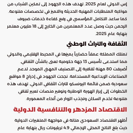
إس الدولي لعام 2025. تهدف هذه الجهود إلى تمكين الشباب من
مواكبة المتطلبات المهنية الحديثة والتميز في تخصصات متنوعة.
كما ساعد التكامل المؤسسي في رفع كفاءة خدمات ضيوف
الرحمن حيث وصل عدد المعتمرين من الخارج إلى 18 مليون معتمر
بنهاية عام 2025.
الثقافة والتراث الوطني
تمتلك المملكة عمقاً حضارياً يميزها في المحيط الإقليمي والدولي
مما استدعى تأسيس 13 جهة حكومية تعنى بالشأن الثقافي.
أضيفت 80 مهنة ثقافية إلى التصنيف المهني الموحد لدعم
الصناعات الإبداعية المستدامة. نجحت الجهود في إدراج 8 مواقع
سعودية ضمن قائمة اليونسكو للتراث الثقافي الدولي. تهدف هذه
الخطوات إلى إبراز الهوية الوطنية وتوفير منصات تعبير ثقافي
متنوعة تخدم السكان وتجذب الزوار من أنحاء المعمورة.
الاقتصاد المزدهر والتنافسية الدولية
أظهر الاقتصاد السعودي متانة في مواجهة المتغيرات الدولية
حيث بلغ الناتج المحلي الإجمالي 4.9 تريليونات ريال بنهاية عام