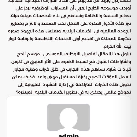
للمشاركين ويزيد من قدرتهم على اتخاذ القرارات الميدانية الصائبة.
أوردت موسوعة الخليج العربي أن المسارات الوظيفية تركز على
معايير السلامة والنظافة وتساهم في بناء شخصيات مهنية مرنة.
تبرز هذه الأدوار القدرة على العمل تحت الضغط والالتزام بمعايير
الجودة العالمية في الخدمات البلدية. وتعكس هذه الجهود صورة
مشرفة للمملكة في تقديم أرقى الخدمات التنظيمية والرقابية لزوار
بيت الله الحرام.
تناول هذا المقال تفاصيل التوظيف الموسمي لموسم الحج
واشتراطات القبول مع تسليط الضوء على الأثر المهني في تكوين
قيادات شابة. تساهم هذه التجارب في خلق خبرات وطنية تتجاوز
العمل المؤقت لتصبح ركيزة لمستقبل مهني واعد. فكيف يمكن
تحويل هذه الخبرات المتراكمة في إدارة الحشود المليونية إلى
نموذج عالمي يحتذى به في تطوير الخدمات البلدية المبتكرة؟
admin