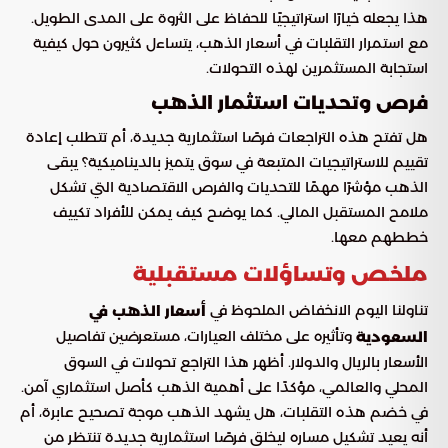
هذا يجعله خيارًا استراتيجيًا للحفاظ على الثروة على المدى الطويل.
مع استمرار التقلبات في أسعار الذهب، يتساءل كثيرون حول كيفية
استجابة المستثمرين لهذه التحولات.
فرص وتحديات استثمار الذهب
هل تفتح هذه التراجعات فرصًا استثمارية جديدة، أم تتطلب إعادة
تقييم للاستراتيجيات المتبعة في سوق يتميز بالديناميكية؟ يبقى
الذهب مؤشرًا مهمًا للتحديات والفرص الاقتصادية التي تشكل
ملامح المستقبل المالي. كما يوضح كيف يمكن للأفراد تكييف
خططهم معها.
ملخص وتساؤلات مستقبلية
تناولنا اليوم الانخفاض الملحوظ في
أسعار الذهب في
وتأثيره على مختلف العيارات، مستعرضين تفاصيل
السعودية
الأسعار بالريال والدولار. أظهر هذا التراجع تحولات في السوق
المحلي والعالمي، مؤكدًا على أهمية الذهب كأصل استثماري آمن.
في خضم هذه التقلبات، هل يشهد الذهب موجة تصحيح عابرة، أم
أنه يعيد تشكيل مساره ليخلق فرصًا استثمارية جديدة تنتظر من