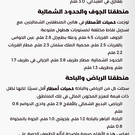
بلغازي في العيدابي: 3.0 ملم
منطقتا الجوف والحدود الشمالية
توزعت
في هاتين المنطقتين الشماليتين، مع
كميات الأمطار
تسجيل نقاط مختلفة لمستويات هطول متنوعة:
الجوف: القريات 4.5 ملم، وعلة بطبرجل 2.8 ملم، عين الحواس
بالقريات 2.5 ملم، محمية الملك سلمان 2.3 ملم، مطار القريات
2.2 ملم.
الحدود الشمالية: مطار طريف 3.8 ملم، الجراني في طريف 1.7
ملم، وطريف 1.3 ملم.
منطقتا الرياض والباحة
سجلت كل من الرياض والباحة
أقل نسبيًا، لكنها تظل
كميات أمطار
ذات قيمة لتعزيز المخزون المائي في تلك المناطق:
الرياض: البديع الشمالي بالأفلاج 2.9 ملم، وادي الدواسر 0.6
ملم.
الباحة: الباهر بالباحة 1.2 ملم، بلجرشي 1.0 ملم، الجوة بالمخواة
0.6 ملم.
تعكس هذه الأرقام صورة واضحة لتأثير الظروف الجوية على