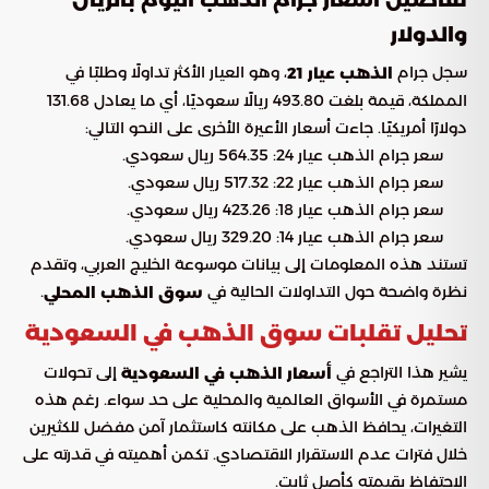
تفاصيل أسعار جرام الذهب اليوم بالريال
والدولار
سجل جرام
، وهو العيار الأكثر تداولًا وطلبًا في
الذهب عيار 21
المملكة، قيمة بلغت 493.80 ريالًا سعوديًا، أي ما يعادل 131.68
دولارًا أمريكيًا. جاءت أسعار الأعيرة الأخرى على النحو التالي:
سعر جرام الذهب عيار 24: 564.35 ريال سعودي.
سعر جرام الذهب عيار 22: 517.32 ريال سعودي.
سعر جرام الذهب عيار 18: 423.26 ريال سعودي.
سعر جرام الذهب عيار 14: 329.20 ريال سعودي.
تستند هذه المعلومات إلى بيانات موسوعة الخليج العربي، وتقدم
نظرة واضحة حول التداولات الحالية في
.
سوق الذهب المحلي
تحليل تقلبات سوق الذهب في السعودية
يشير هذا التراجع في
إلى تحولات
أسعار الذهب في السعودية
مستمرة في الأسواق العالمية والمحلية على حد سواء. رغم هذه
التغيرات، يحافظ الذهب على مكانته كاستثمار آمن مفضل للكثيرين
خلال فترات عدم الاستقرار الاقتصادي. تكمن أهميته في قدرته على
الاحتفاظ بقيمته كأصل ثابت.