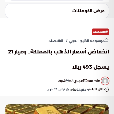
أعلى كمية أمطار سجلت في منطقة الجوف كانت 4.5 ملم في
القريات. أما في الحدود الشمالية، فسجل مطار طريف 3.8 ملم.
عرض الكومنتات
الاقتصاد
موسوعة الخليج العربي
الاقتصاد
انخفاض أسعار الذهب بالمملكة.. وعيار 21
يسجل 493 ريالا
admin
أعجبني
(
0
)
شارك
دقائق القراءة
4
دقيقة
الإثنين, 23 مارس
نشر: