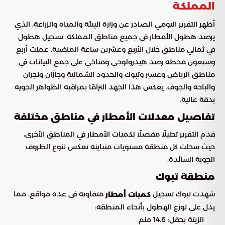
المملكة
أظهر التقرير اليومي الصادر عن وزارة البيئة والمياه والزراعة، الذي
يرصد هطول الأمطار في جميع مناطق المملكة، تسجيل هطول
في ثماني مناطق خلال الأربع وعشرين ساعة الماضية. عملت أربع
وسبعون محطة رصد هيدرولوجي ومناخي على جمع البيانات في
مناطق الرياض وعسير وتبوك والحدود الشمالية وجازان ونجران
والباحة والجوف. يعكس هذا الجهد التزامًا بمراقبة الظواهر الجوية
بدقة عالية.
تفاصيل معدلات الأمطار في مناطق مختلفة
قدم التقرير تحليلًا مفصلًا لكميات الأمطار في المناطق الأخرى،
حيث سجلت كل منطقة مستويات متباينة تعكس تنوع الظروف
الجوية السائدة.
منطقة تبوك
شهدت تبوك تسجيل
متفاوتة في عدة مواقع، مما
كميات أمطار
يدل على توزع الهطول بأنحاء المنطقة:
الزيتة بحقل: 14.6 ملم