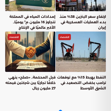
ارتفاع سعر البنزين 38% منذ
إمدادات المياه في المملكة
بدء العمليات العسكرية في
تتجاوز 16 مليون م³ يوميًا..
إيران
الأكبر عالميًا في الإنتاج
الاقتصاد
الاقتصاد
النفط يهبط 15% مع توقعات
قبل المحكمة.. «صلح» ينهي
ترامب بخفض التصعيد في
خلافًا تجاريًا بين شركتين قيمته
الشرق الأوسط
27 مليون ريال