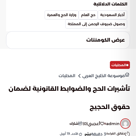
نقاط العبور وتنتهي بأداء المناسك بيسر وطمأنينة. كما يضع هذا
الكلمات الدلائلية
التنظيم الدقيق حجر الزاوية لنجاح الموسم الحالي، ويسهم في
التطوير المستمر للخدمات في الأعوام القادمة للارتقاء بجودة
أخبار السعودية
حج العام
وزارة الحج والعمرة
الخدمات المقدمة لضيوف الرحمن.
وصول ضيوف الرحمن إلى المملكة
عرض الكومنتات
المحليات
موسوعة الخليج العربي
المحليات
تأشيرات الحج والضوابط القانونية لضمان
حقوق الحجيج
admin
أعجبني
(
0
)
شارك
دقائق القراءة
3
دقيقة
الأحد, 19 أبريل
نشر: