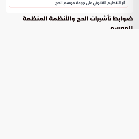
أثر التنظيم القانوني على جودة موسم الحج
ضوابط تأشيرات الحج والأنظمة المنظمة
للموسم
تعد
الوثيقة القانونية المعتمدة التي تمنح حاملها
تأشيرات الحج
صلاحية أداء المناسك بشكل رسمي. أوضحت وزارة الداخلية أن
تأشيرات الزيارة بكافة أنواعها لا تبيح لحاملها ممارسة شعائر الحج.
تهدف هذه القواعد المذكورة في موسوعة الخليج العربي إلى
تنظيم حركة الحشود وضمان أمن الأشخاص الحاصلين على
التصاريح اللازمة وفق المعايير المتبعة.
الغرامات المالية والإجراءات المتبعة بحق
المخالفين
حددت السلطات غرامة مالية قدرها عشرون ألف ريال تفرض على
من يضبط في مكة المكرمة أو المشاعر المقدسة بتأشيرة زيارة
دون تصريح حج. يبدأ العمل بهذه العقوبات من بداية شهر ذي
القعدة وينتهي بانقضاء اليوم الرابع عشر من شهر ذي الحجة.