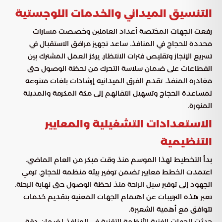
التنسيق الميداني والخدمات اللوجستية
رفعت الجهات المختصة أعداد العاملين وخصصت مسارات
محددة للحجاج في المنافذ. ساعد تجهيز مرافق الاستقبال في
تسريع الإنجاز وتقليص فترات الانتظار. يركز العمل المشترك بين
القطاعات على ضمان سلاسة التحرك من لحظة الوصول حتى
مغادرة المنفذ. تقدم الفرق الميدانية إرشادات بلغات متنوعة
لمساعدة الحجاج وتسهيل انتقالهم إلى مكة المكرمة والمدينة
المنورة.
الاستعدادات التشغيلية والمعايير
التنظيمية
بدأ التخطيط لهذا الموسم منذ وقت مبكر من العام الماضي.
اعتمدت الخطط معايير تضمن توفير بيئة منظمة للحجاج. ترمي
الجهود إلى توفير سبل الراحة منذ لحظة الوصول حتى نهاية الرحلة.
تعبر هذه الترتيبات عن اهتمام الجهات المعنية بتقديم خدمات
تتوافق مع أهمية الشعيرة.
حدثت الجهات الفنية الأنظمة التقنية في المنافذ لضمان دقة