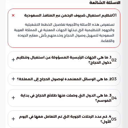
الاسئلة الشائعة
01
تنظيم استقبال ضيوف الرحمن عبر المنافذ السعودية
تستعرض هذه الأسئلة والأجوبة تفاصيل الخطط التشغيلية
والجهود التنظيمية التي تبذلها الجهات المعنية في المملكة العربية
السعودية لتسهيل وصول الحجاج وخدمتهم بأعلى معايير الجودة
والكفاءة.
1. ما هي الجهات الرئيسية المسؤولة عن استقبال وتنظيم
02
دخول الحجاج؟
تتولى وزارة الحج والعمرة مسؤولية مباشرة عن إجراءات الاستقبال،
بالتنسيق مع وزارة الداخلية التي تتابع انسيابية الدخول والانتقال.
03
2. ما هي الوسائل المعتمدة لوصول الحجاج إلى المملكة؟
كما تشترك جهات حكومية متنوعة لرفع كفاءة الأداء في جميع
المعابر الحدودية وضمان تقديم خدمات متكاملة تليق بضيوف
يتم استقبال ضيوف الرحمن عبر ثلاثة مسارات رئيسية تشمل
الرحمن.
المنافذ الجوية، والبرية، والبحرية. وقد تم تجهيز كافة هذه المنافذ
3. ما هي الدول التي وصلت منها طلائع الحجاج في بداية
04
لاستيعاب الحشود المتوقعة وتسهيل حركة المسافرين وفق خطة
الموسم؟
خدمية شاملة تضمن الراحة والأمان لجميع القادمين من مختلف
سجلت المنافذ وصول الحجاج من عدة دول إسلامية وآسيوية،
دول العالم.
شملت باكستان، وتركيا، وأفغانستان. كما ضمت الرحلات الأولى رعايا
4. كم عدد الرحلات الجوية التي تم التعامل معها في اليوم
05
من ماليزيا، والهند، وبنغلاديش، وتايلند، مما يعكس التنوع الكبير في
الأول؟
أعداد القادمين والقدرة العالية على التعامل مع مختلف الجنسيات