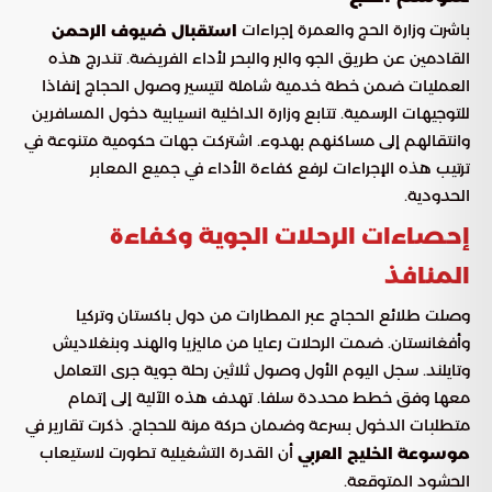
باشرت وزارة الحج والعمرة إجراءات
استقبال ضيوف الرحمن
القادمين عن طريق الجو والبر والبحر لأداء الفريضة. تندرج هذه
العمليات ضمن خطة خدمية شاملة لتيسير وصول الحجاج إنفاذا
للتوجيهات الرسمية. تتابع وزارة الداخلية انسيابية دخول المسافرين
وانتقالهم إلى مساكنهم بهدوء. اشتركت جهات حكومية متنوعة في
ترتيب هذه الإجراءات لرفع كفاءة الأداء في جميع المعابر
الحدودية.
إحصاءات الرحلات الجوية وكفاءة
المنافذ
وصلت طلائع الحجاج عبر المطارات من دول باكستان وتركيا
وأفغانستان. ضمت الرحلات رعايا من ماليزيا والهند وبنغلاديش
وتايلند. سجل اليوم الأول وصول ثلاثين رحلة جوية جرى التعامل
معها وفق خطط محددة سلفا. تهدف هذه الآلية إلى إتمام
متطلبات الدخول بسرعة وضمان حركة مرنة للحجاج. ذكرت تقارير في
أن القدرة التشغيلية تطورت لاستيعاب
موسوعة الخليج العربي
الحشود المتوقعة.