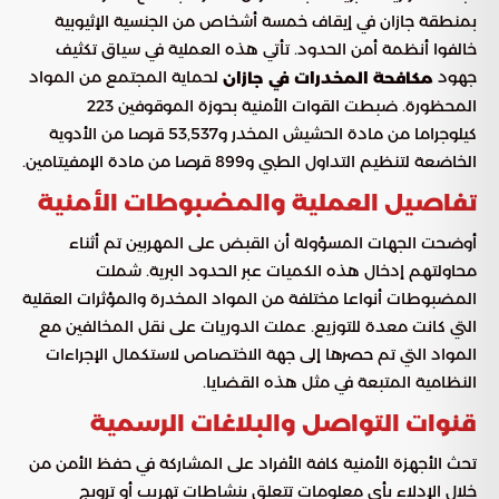
بمنطقة جازان في إيقاف خمسة أشخاص من الجنسية الإثيوبية
خالفوا أنظمة أمن الحدود. تأتي هذه العملية في سياق تكثيف
جهود
لحماية المجتمع من المواد
مكافحة المخدرات في جازان
المحظورة. ضبطت القوات الأمنية بحوزة الموقوفين 223
كيلوجراما من مادة الحشيش المخدر و53,537 قرصا من الأدوية
الخاضعة لتنظيم التداول الطبي و899 قرصا من مادة الإمفيتامين.
تفاصيل العملية والمضبوطات الأمنية
أوضحت الجهات المسؤولة أن القبض على المهربين تم أثناء
محاولتهم إدخال هذه الكميات عبر الحدود البرية. شملت
المضبوطات أنواعا مختلفة من المواد المخدرة والمؤثرات العقلية
التي كانت معدة للتوزيع. عملت الدوريات على نقل المخالفين مع
المواد التي تم حصرها إلى جهة الاختصاص لاستكمال الإجراءات
النظامية المتبعة في مثل هذه القضايا.
قنوات التواصل والبلاغات الرسمية
تحث الأجهزة الأمنية كافة الأفراد على المشاركة في حفظ الأمن من
خلال الإدلاء بأي معلومات تتعلق بنشاطات تهريب أو ترويج