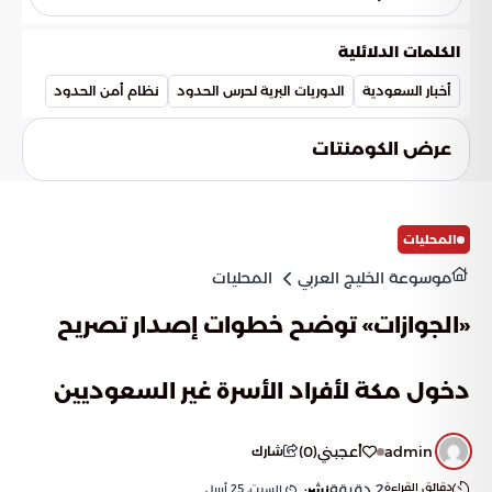
والممنوعات.
يمثل البلاغ الواحد قوة كبيرة في حماية آلاف الأرواح من خطر
الإدمان والدمار، حيث يسهم في قطع خطوط الإمداد عن المروجين
الكلمات الدلائلية
وإفشال مخططاتهم التي تستهدف أمن واستقرار المجتمع
السعودي.
أخبار السعودية
الدوريات البرية لحرس الحدود
نظام أمن الحدود
عرض الكومنتات
المحليات
موسوعة الخليج العربي
المحليات
«الجوازات» توضح خطوات إصدار تصريح
دخول مكة لأفراد الأسرة غير السعوديين
admin
أعجبني
(
0
)
شارك
دقائق القراءة
2
دقيقة
السبت, 25 أبريل
نشر: