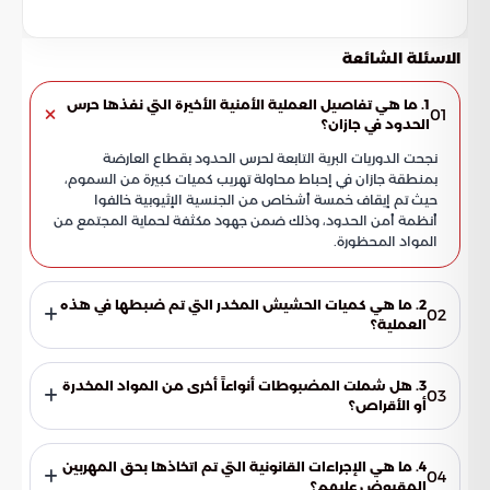
الاسئلة الشائعة
1. ما هي تفاصيل العملية الأمنية الأخيرة التي نفذها حرس
01
الحدود في جازان؟
نجحت الدوريات البرية التابعة لحرس الحدود بقطاع العارضة
بمنطقة جازان في إحباط محاولة تهريب كميات كبيرة من السموم،
حيث تم إيقاف خمسة أشخاص من الجنسية الإثيوبية خالفوا
أنظمة أمن الحدود، وذلك ضمن جهود مكثفة لحماية المجتمع من
المواد المحظورة.
2. ما هي كميات الحشيش المخدر التي تم ضبطها في هذه
02
العملية؟
تمكنت القوات الأمنية من ضبط 223 كيلوجراماً من مادة الحشيش
المخدر بحوزة المهربين المقبوض عليهم، وذلك أثناء محاولتهم
3. هل شملت المضبوطات أنواعاً أخرى من المواد المخدرة
03
التسلل عبر الحدود البرية للمملكة في قطاع العارضة.
أو الأقراص؟
نعم، شملت المضبوطات إلى جانب الحشيش 53,537 قرصاً من
الأدوية الخاضعة لتنظيم التداول الطبي، بالإضافة إلى 899 قرصاً
4. ما هي الإجراءات القانونية التي تم اتخاذها بحق المهربين
04
من مادة الإمفيتامين المخدرة، مما يعكس تنوع المواد التي يحاول
المقبوض عليهم؟