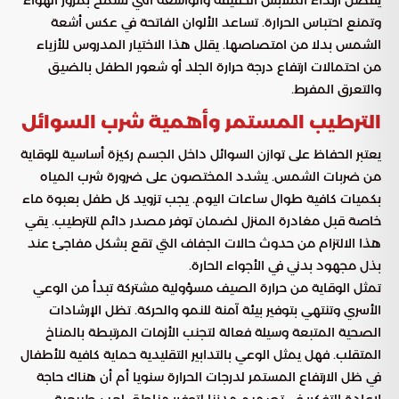
يفضل ارتداء الملابس الخفيفة والواسعة التي تسمح بمرور الهواء
وتمنع احتباس الحرارة. تساعد الألوان الفاتحة في عكس أشعة
الشمس بدلا من امتصاصها. يقلل هذا الاختيار المدروس للأزياء
من احتمالات ارتفاع درجة حرارة الجلد أو شعور الطفل بالضيق
والتعرق المفرط.
الترطيب المستمر وأهمية شرب السوائل
يعتبر الحفاظ على توازن السوائل داخل الجسم ركيزة أساسية للوقاية
من ضربات الشمس. يشدد المختصون على ضرورة شرب المياه
بكميات كافية طوال ساعات اليوم. يجب تزويد كل طفل بعبوة ماء
خاصة قبل مغادرة المنزل لضمان توفر مصدر دائم للترطيب. يقي
هذا الالتزام من حدوث حالات الجفاف التي تقع بشكل مفاجئ عند
بذل مجهود بدني في الأجواء الحارة.
تمثل الوقاية من حرارة الصيف مسؤولية مشتركة تبدأ من الوعي
الأسري وتنتهي بتوفير بيئة آمنة للنمو والحركة. تظل الإرشادات
الصحية المتبعة وسيلة فعالة لتجنب الأزمات المرتبطة بالمناخ
المتقلب. فهل يمثل الوعي بالتدابير التقليدية حماية كافية للأطفال
في ظل الارتفاع المستمر لدرجات الحرارة سنويا أم أن هناك حاجة