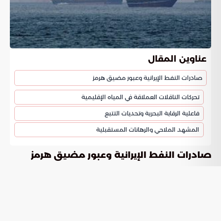
عناوين المقال
صادرات النفط الإيرانية وعبور مضيق هرمز
تحركات الناقلات العملاقة في المياه الإقليمية
فاعلية الرقابة البحرية وتحديات التتبع
المشهد الملاحي والرهانات المستقبلية
صادرات النفط الإيرانية وعبور مضيق هرمز
تشهد منطقة الخليج العربي نشاطا مكثفا لحركة الشحن البحري
حيث سجلت التقارير الأخيرة عبور عشرات الناقلات المرتبطة بطهران
عبر
خلال الأسبوع الحالي. توضح البيانات الصادرة
مضيق هرمز
عن
أن هذه السفن تمكنت من مغادرة
موسوعة الخليج العربي
المنطقة والوصول إلى مياه بحر العرب وهي تحمل كميات ضخمة