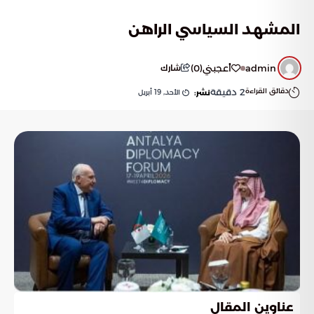
المشهد السياسي الراهن
admin
أعجبني
(
0
)
شارك
دقائق القراءة
2
دقيقة
الأحد, 19 أبريل
نشر:
عناوين المقال