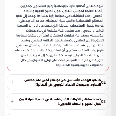
شهد منتدى أنطاليا تحركاً دبلوماسياً رفيع المستوى جمع بين
الأمانة العامة لمجلس التعاون لدول الخليج العربية والاتحاد
الأوروبي. ركزت النقاشات على صياغة رؤية مشتركة تهدف إلى تعزيز
المصالح الاقتصادية والسياسية المتبادلة. كما تم التأكيد على
ضرورة تفعيل التفاهمات السابقة التي نتجت عن الزيارات الرسمية
للبرلمان الأوروبي، مما يعكس رغبة حقيقية في بناء علاقات
مؤسسية مستدامة. تطرقت المباحثات أيضاً إلى ملفات حساسة
تتعلق بالأمن الملاحي وضمان تدفق الطاقة العالمي. وشدد
الجانبان على أهمية حماية الممرات المائية الحيوية مثل مضيقي
هرمز وباب المندب، معتبرين أن استقرار هذه المسارات هو صمام
أمان للاقتصاد الدولي. تهدف هذه الجهود إلى تحييد سلاسل
التوريد عن النزاعات السياسية وضمان توازن الأسواق في ظل
المتغيرات الجيوسياسية المتسارعة.
ما هو الهدف الأساسي من اجتماع أمين عام مجلس
02
التعاون ومبعوث الاتحاد الأوروبي في أنطاليا؟
تركز الاجتماع بشكل رئيسي على وضع آليات عمل مشتركة تهدف إلى
تطوير العلاقات الثنائية بين المنظومتين الإقليميتين. وسعى
كيف تساهم الجولات الدبلوماسية في دعم الشراكة بين
03
الطرفان من خلال هذه المباحثات إلى متابعة نتائج التواصل
دول الخليج والاتحاد الأوروبي؟
الدبلوماسي الأخير، بما في ذلك الزيارات الرسمية للبرلمان الأوروبي،
تعتبر الجولات الدبلوماسية التي ينفذها كبار المسؤولين وسيلة
للوصول إلى تفاهمات تخدم المصالح الاستراتيجية المشتركة في