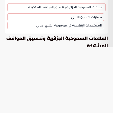
العلاقات السعودية الجزائرية وتنسيق المواقف المشتركة
مسارات التعاون الثنائي
المستجدات الإقليمية في موسوعة الخليج العربي
العلاقات السعودية الجزائرية وتنسيق المواقف
المشتركة
تتصدر العلاقات السعودية الجزائرية جدول أعمال الدبلوماسية
الفعالة لتعزيز الروابط التاريخية. التقى الأمير فيصل بن فرحان بن
عبدالله وزير الخارجية بوزير الدولة وزير الشؤون الخارجية والجالية
الوطنية بالخارج والشؤون الأفريقية في الجزائر أحمد عطّاف. جرى
هذا الاجتماع على هامش أعمال
منتدى أنطاليا الدبلوماسي
.
2026
مسارات التعاون الثنائي
استعرض الطرفان أوجه العمل المشترك التي تجمع الرياض بالجزائر.
تضمن اللقاء مراجعة سبل الارتقاء بالتعاون في مختلف المجالات.