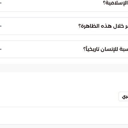
 بدايات شهر مايو من عام 2026 ميلادية.
التحولات القمرية لتحديد بدايات الشهور الهجرية.
اسبات الدينية والاجتماعية والعبادات المرتبطة
ودورات القمر.
خدام أدوات بصرية بسيطة مثل المناظير أو التلسكوبات
ي للخط الفاصل بين النور والظلام يجعل الفوهات الجبلية
مة جداً، حيث استخدمت الحضارات السماء كخريطة زمنية
منا للميكانيكا السماوية والارتباط الوثيق بين حركة
ري