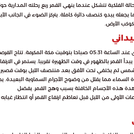
لة الفلكية تتشكل عندما ينهي القمر ربع رحلته المدارية حو
جعله يبدو كنصف دائرة كاملة. يتركز الضوء في الجانب الأي
كوكب الأرض.
داني
تشير الحسابات الفلكية إلى أن ذروة هذا الطور تتحقق عند الساعة 05:31 صباحا بتوقيت مكة المكرمة. تتاح ال
دأ القمر بالظهور في وقت الظهيرة تقريبا. يستمر في الارتفا
لشمس ثم يختفي تحت الأفق بعد منتصف الليل بوقت قصير.
 السماء مما يقلل من وضوح الأجرام السماوية البعيدة. يج
ة هذه الأجسام الخافتة بسبب وهج القمر. يفضل
ت الأولى من الليل قبل تعاظم ارتفاع القمر أو انتظار غيابه 