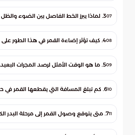
للمهتمين البدء في رصده منذ وقت الظهيرة و
3. لماذا يبرز الخط الفاصل بين الضوء والظل التضاريس القمرية بوضوح؟
07
يؤدي سقوط أشعة الشمس بزاوية معينة في ه
هذه الظلال تمنح التضاريس مثل الفوهات البركا
4. كيف تؤثر إضاءة القمر في هذا الطور على رصد الأجرام السماوية الأخرى؟
08
توثيق تفاصيلها الدقيقة عبر التصوير الفلكي.
يؤدي وهج القمر القوي في مرحلة التربيع الأول
الطبيعي). هذا الوهج يقلل من وضوح الأجرام
5. ما هو الوقت الأمثل لرصد المجرات البعيدة في ليلة التربيع الأول؟
09
رصدها صعباً للمهتمين بعلوم الفلك.
ينصح الفلكيون بمراقبة الأجرام السماوية الخافت
في قبة السماء. بدلاً من ذلك، يمكن للراصدين 
6. كم تبلغ المسافة التي يقطعها القمر في حركته الظاهرية نحو الشرق يومياً؟
10
سماء مظلمة تماماً.
ملاحظة هذه الحركة الثابتة من خلال مقارنة م
7. متى يتوقع وصول القمر إلى مرحلة البدر الكامل بعد التربيع الأول؟
11
أخرى.
يستغرق القمر حوالي 7.4 أيام