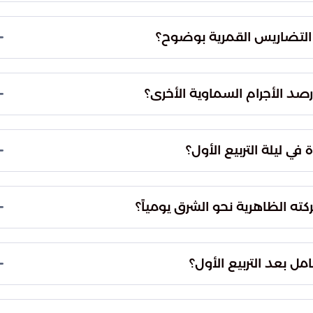
تتحقق ذروة هذا الطور الفلكي في تمام الساعة 05:31 صباحاً بتوقيت مكة المكرمة. ومع ذلك، يمكن
حتى غيابه تحت الأفق بعد منتصف الليل بوقت قصير.
ذه المرحلة إلى تشكل ظلال طويلة على سطح القمر.
نية والسلاسل الجبلية عمقاً بصرياً كبيراً، مما يسهل
 إلى زيادة إضاءة الخلفية في السماء (التلوث الضوئي
 البعيدة والخافتة مثل المجرات والسدم، مما يجعل
ة في الساعات الأولى من الليل قبل أن يرتفع القمر عالياً
انتظار غياب القمر تماماً في وقت الفجر للحصول على
يتحرك القمر في مساره المداري نحو جهة الشرق بمسافة تقدر بنحو 13 درجة كل يوم. يمكن للراصدين
وقع القمر بالنسبة للنجوم المحيطة به من ليلة إلى
 للوصول من طور التربيع الأول إلى مرحلة البدر المكتمل. وبناءً على