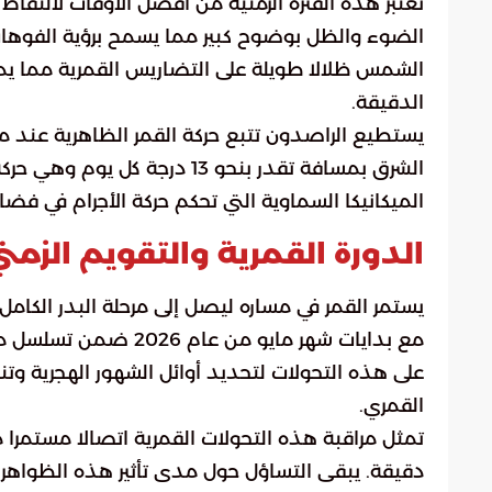
تعتبر هذه الفترة الزمنية من أفضل الأوقات لالتقا
الضوء والظل بوضوح كبير مما يسمح برؤية الفوهات ا
الشمس ظلالا طويلة على التضاريس القمرية مما يم
الدقيقة.
يستطيع الراصدون تتبع حركة القمر الظاهرية عند مقا
الشرق بمسافة تقدر بنحو 13 د
الميكانيكا السماوية التي تحكم حركة الأجرام في فضائن
الدورة القمرية والتقويم الزمن
مع بدايات شهر مايو من
على هذه التحولات لتحديد أوائل الشهور الهجرية وتن
القمري.
تمثل مراقبة هذه التحولات القمرية اتصالا مستمر
دقيقة. يبقى التساؤل حول مدى تأثير هذه الظواهر