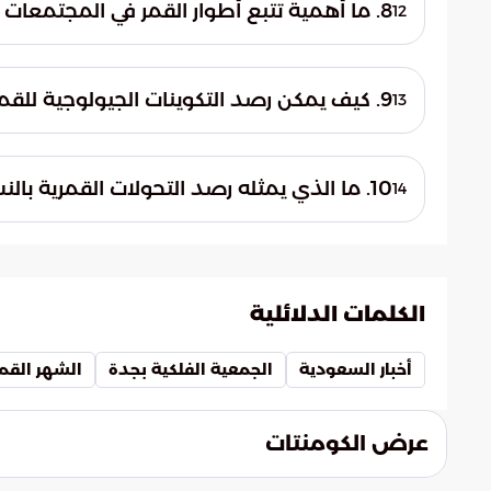
الحسابات الفلكية المذكورة، سيتزامن هذا الاكتمال مع
8. ما أهمية تتبع أطوار القمر في المجتمعات الإسلامية؟
12
تعتمد المجتمعات الإسلامية بشكل أساسي على 
وتساعد هذه الأطوار المنتظمة في تنظيم المن
9. كيف يمكن رصد التكوينات الجيولوجية للقمر خلال هذه الظاهرة؟
13
بالتقويم القمري الذي يعتمد على رؤية الهلال 
يمكن رصد التكوينات الجيولوجية بسهولة باست
الصغيرة، وحتى بالعين المجردة. الوضوح العال
10. ما الذي يمثله رصد التحولات القمرية بالنسبة للإنسان تاريخياً؟
14
تبدو بارزة بشكل استثنائي للمشاهدين.
يمثل رصد القمر اتصالاً بممارسات بشرية قدي
دقيقة. يساهم هذا الرصد المستمر في تعميق فه
الأجرام وتفاصيل الحياة اليومية.
الكلمات الدلائلية
أخبار السعودية
الجمعية الفلكية بجدة
الشهر القم
عرض الكومنتات