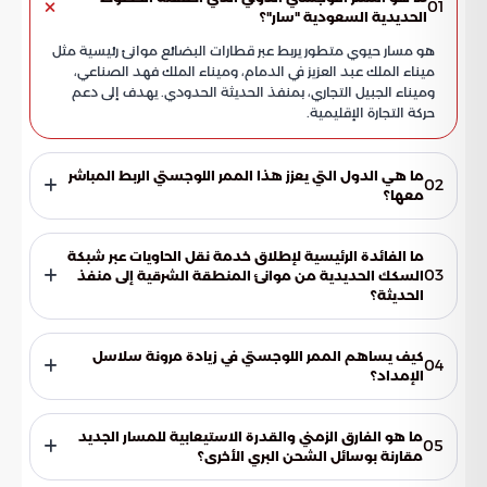
01
الحديدية السعودية "سار"؟
هو مسار حيوي متطور يربط عبر قطارات البضائع موانئ رئيسية مثل
ميناء الملك عبد العزيز في الدمام، وميناء الملك فهد الصناعي،
وميناء الجبيل التجاري، بمنفذ الحديثة الحدودي. يهدف إلى دعم
حركة التجارة الإقليمية.
ما هي الدول التي يعزز هذا الممر اللوجستي الربط المباشر
02
معها؟
يعزز الممر اللوجستي الدولي الربط المباشر مع الأردن ودول شمال
المملكة، موفراً مساراً برياً عالي الكفاءة يخدم الأنشطة التجارية
ما الفائدة الرئيسية لإطلاق خدمة نقل الحاويات عبر شبكة
وحركة الصادرات وإعادة التصدير.
03
السكك الحديدية من موانئ المنطقة الشرقية إلى منفذ
الحديثة؟
تفتح هذه الخدمة آفاقاً جديدة لدعم حركة الصادرات وإعادة
التصدير نحو الأردن والدول الواقعة شمال المملكة. كما توفر
كيف يساهم الممر اللوجستي في زيادة مرونة سلاسل
04
منظومة نقل تتميز بفاعلية وموثوقية عالية للشركاء التجاريين.
الإمداد؟
يتيح الممر للعملاء نقل منتجاتهم وحاوياتهم بسهولة بين موانئ
المنطقة الشرقية ومنفذ الحديثة والأردن ودول شمال المملكة في
ما هو الفارق الزمني والقدرة الاستيعابية للمسار الجديد
05
كلا الاتجاهين. هذا يعزز تبادل البضائع ويساند تماسك سلاسل
مقارنة بوسائل الشحن البري الأخرى؟
الإمداد بفعالية.