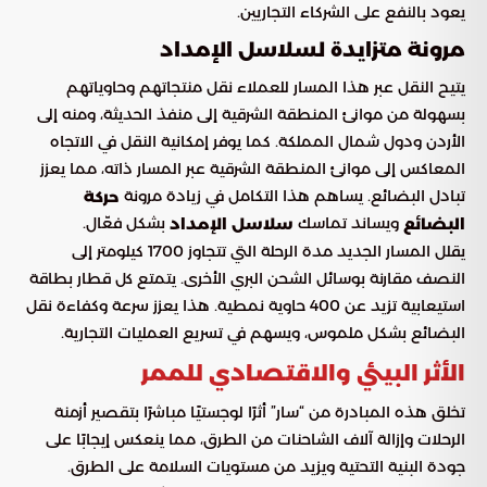
يعود بالنفع على الشركاء التجاريين.
مرونة متزايدة لسلاسل الإمداد
يتيح النقل عبر هذا المسار للعملاء نقل منتجاتهم وحاوياتهم
بسهولة من موانئ المنطقة الشرقية إلى منفذ الحديثة، ومنه إلى
الأردن ودول شمال المملكة. كما يوفر إمكانية النقل في الاتجاه
المعاكس إلى موانئ المنطقة الشرقية عبر المسار ذاته، مما يعزز
تبادل البضائع. يساهم هذا التكامل في زيادة مرونة
حركة
ويساند تماسك
بشكل فعّال.
البضائع
سلاسل الإمداد
يقلل المسار الجديد مدة الرحلة التي تتجاوز 1700 كيلومتر إلى
النصف مقارنة بوسائل الشحن البري الأخرى. يتمتع كل قطار بطاقة
استيعابية تزيد عن 400 حاوية نمطية. هذا يعزز سرعة وكفاءة نقل
البضائع بشكل ملموس، ويسهم في تسريع العمليات التجارية.
الأثر البيئي والاقتصادي للممر
تخلق هذه المبادرة من “سار” أثرًا لوجستيًا مباشرًا بتقصير أزمنة
الرحلات وإزالة آلاف الشاحنات من الطرق، مما ينعكس إيجابًا على
جودة البنية التحتية ويزيد من مستويات السلامة على الطرق.