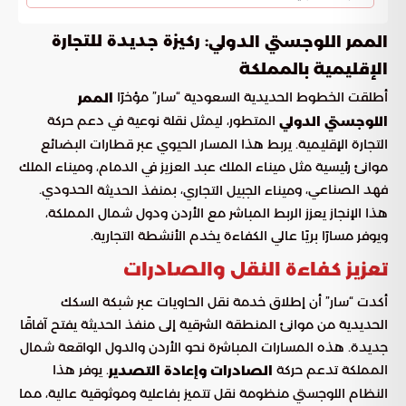
: ركيزة جديدة للتجارة
الممر اللوجستي الدولي
الإقليمية بالمملكة
أطلقت الخطوط الحديدية السعودية “سار” مؤخرًا
الممر
المتطور، ليمثل نقلة نوعية في دعم حركة
اللوجستي الدولي
التجارة الإقليمية. يربط هذا المسار الحيوي عبر قطارات البضائع
موانئ رئيسية مثل ميناء الملك عبد العزيز في الدمام، وميناء الملك
فهد الصناعي، و
، ب
الحدودي.
ميناء الجبيل التجاري
منفذ الحديثة
هذا الإنجاز يعزز الربط المباشر مع الأردن ودول شمال المملكة،
ويوفر مسارًا بريًا عالي الكفاءة يخدم الأنشطة التجارية.
تعزيز كفاءة النقل والصادرات
أكدت “سار” أن إطلاق خدمة نقل الحاويات عبر شبكة السكك
الحديدية من موانئ المنطقة الشرقية إلى منفذ الحديثة يفتح آفاقًا
جديدة. هذه المسارات المباشرة نحو الأردن والدول الواقعة شمال
المملكة تدعم حركة
. يوفر هذا
الصادرات وإعادة التصدير
النظام اللوجستي منظومة نقل تتميز بفاعلية وموثوقية عالية، مما