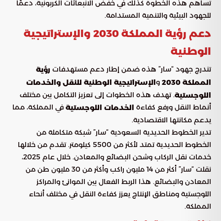
تساهم هذه الخطوة كذلك في خفض الانبعاثات الكربونية، دعمًا
للجهود البيئية والتنمية المستدامة.
دعم رؤية المملكة 2030 والإستراتيجية
الوطنية
تندرج جهود “سار” هذه ضمن إطار دعم مستهدفات
رؤية
و
المملكة 2030
الإستراتيجية الوطنية للنقل والخدمات
. تهدف هذه الخطوات إلى تعزيز التكامل بين مختلف
اللوجستية
أنماط النقل ورفع كفاءة
في المملكة، مما
الخدمات اللوجستية
يدعم مكانتها الاقتصادية.
تدير الخطوط الحديدية السعودية “سار” شبكة متكاملة من
الخطوط الحديدية تمتد لأكثر من 5500 كيلومتر. تقدم من خلالها
خدمات نقل الركاب وشحن البضائع والمعادن. خلال عام 2025،
نقلت “سار” أكثر من 14 مليون راكب وأكثر من 30 مليون طن من
المعادن والبضائع. هذا الربط الفعال بين الموانئ والمراكز
اللوجستية ومناطق الإنتاج يعزز كفاءة النقل في مختلف أنحاء
المملكة.