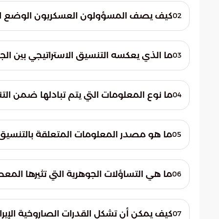
كيف يصف المسؤولون العسكريون الوضع الرا
02
يؤكد المسؤولون العسكريون أن إيران تمر حال
تمثل منتصف الطريق نحو تحقيق تراجع نفوذ إي
ما الذي يعكسه التنسيق الاستراتيجي بين الجان
03
يعكس هذا التنسيق عمق الشراكة الاستراتيجية ب
ويشمل التنسيق تبادل المعلومات حول الأهدا
ما نوع المعلومات التي يتم تبادلها ضمن الت
04
يشمل التنسيق الاستراتيجي رفيع المستوى مع
المحددة داخل إيران. كما يتضمن التخطيط الم
ما هو مصدر المعلومات المتعلقة بالتنسيق ال
05
وردت هذه المعلومات المتعلقة بالتنسيق الاست
موسوعة الخليج العربي. هذا يؤكد على أهمية ا
ما هي التساؤلات الجوهرية التي تثيرها المعطي
06
تثير المعطيات الحالية تساؤلات جوهرية حول
المنطقة. كما تضع هذه التساؤلات تحدياً حو
كيف يمكن أن تشكل القدرات الصاروخية الإيراني
07