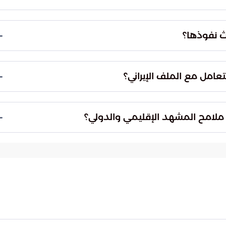
لاستقرار الإقليمي والدولي. إطلاق صاروخ عابر للقارات
 يزيد من مستويات القلق والتهديدات الأمنية.
يث نفوذها؟
وقد وصف المسؤولون هذه المرحلة بأنها "منتصف
يشير إلى تحول كبير في المشهد الجيوسياسي.
تعامل مع الملف الإيراني؟
التنسيق الاستراتيجي رفيع المستوى. يشمل هذا الدور
داخل إيران والمشاركة في التخطيط للعمليات المشتركة.
 ملامح المشهد الإقليمي والدولي؟
ر على ملامح المشهد الإقليمي والدولي في مواجهة
ية شاملة للتعامل مع النفوذ الإيراني.