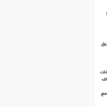
يق
مات
اف
مع