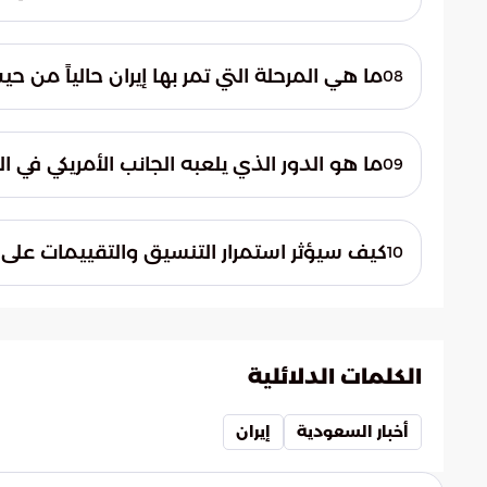
تشكل القدرات الصاروخية الإيرانية خطراً على ا
يوضح القدرة على استهداف مناطق بعيدة، مما
ما هي المرحلة التي تمر بها إيران حالياً من ح
08
تمر إيران حالياً بمرحلة ضعف غير مسبوقة. 
الطريق" نحو تراجع نفوذها في المنطقة، مما 
ما هو الدور الذي يلعبه الجانب الأمريكي في ال
09
يلعب الجانب الأمريكي دوراً محورياً من خلال 
تبادل المعلومات الاستخباراتية حول الأهداف 
كيف سيؤثر استمرار التنسيق والتقييمات على
10
سيؤثر استمرار التنسيق والتقييمات بشكل كبي
التحديات المتجددة. هذا التعاون يشكل استراتيج
الكلمات الدلائلية
أخبار السعودية
إيران