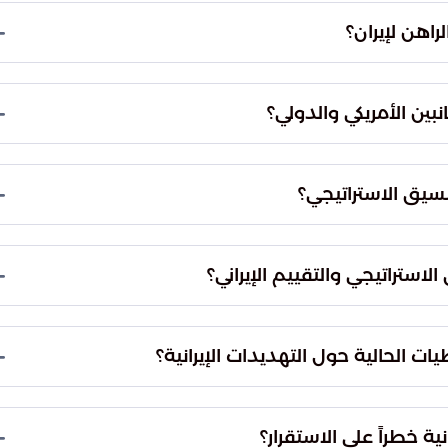
هن لإيران؟
ياً بمرحلة ضعف غير مسبوقة. ووصفوا هذه المرحلة بأنها
ران في المنطقة الإقليمية.
بين الأمريكي والدولي؟
ين الأطراف الدولية في التعامل مع الملف الإيراني.
ف داخل إيران والتخطيط المشترك للعمليات العسكرية.
نسيق الاستراتيجي؟
 الجانب الأمريكي تبادل معلومات حول الأهداف
شترك للعمليات العسكرية المحتملة.
استراتيجي والتقييم الإيراني؟
راتيجي والتقييم الحالي لإيران بحسب ما ذكر في
لمصادر الموثوقة في تحليل التطورات الإقليمية.
ات الحالية حول التهديدات الإيرانية؟
 شكل التهديدات المستجدة ومستقبل توازنات القوى في
ل كيفية مواجهة التحديات المتجددة.
ة خطراً على الاستقرار؟