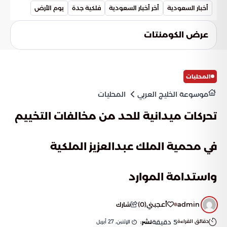
الطويل، وتدعم الجهود الدولية الرامية لتقليل التلوث، مما يجعلها
أخبار السعودية
أخر أخبار السعودية
فلكية جدة
يوم الأرض
عنصراً حاسماً في استراتيجيات التحول الأخضر.
عرض الكومنتات
المحليات
موسوعة الخليج العربي
المحليات
تحركات ميدانية للحد من مخالفات التخييم
في محمية الملك عبدالعزيز الملكية
واستدامة الموارد
admin
أعجبني
(
0
)
شارك
دقائق القراءة
5
دقيقة
الإثنين, 27 أبريل
نشر: