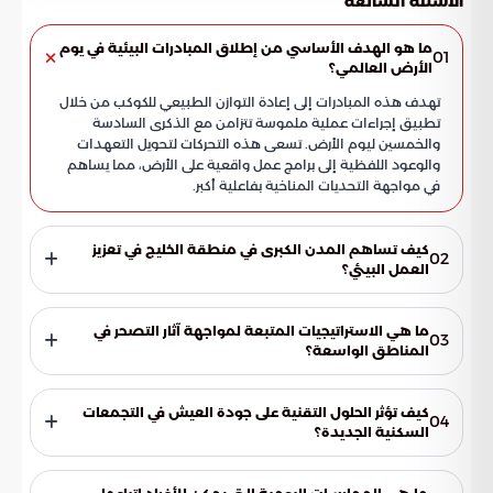
الاسئلة الشائعة
ما هو الهدف الأساسي من إطلاق المبادرات البيئية في يوم
01
الأرض العالمي؟
تهدف هذه المبادرات إلى إعادة التوازن الطبيعي للكوكب من خلال
تطبيق إجراءات عملية ملموسة تتزامن مع الذكرى السادسة
والخمسين ليوم الأرض. تسعى هذه التحركات لتحويل التعهدات
والوعود اللفظية إلى برامج عمل واقعية على الأرض، مما يساهم
في مواجهة التحديات المناخية بفاعلية أكبر.
كيف تساهم المدن الكبرى في منطقة الخليج في تعزيز
02
العمل البيئي؟
تشهد المراكز الحضرية تحولات فكرية ملموسة تجاه القضايا
المناخية، حيث تشير البيانات إلى تحقيق نتائج جيدة في مجالات
ما هي الاستراتيجيات المتبعة لمواجهة آثار التصحر في
03
حيوية. تبرز هذه الجهود بشكل خاص في تطوير منظومات فرز
المناطق الواسعة؟
النفايات من المصدر، وتصميم مباني حديثة ومبتكرة تهدف إلى
تعتمد الجهات المختصة خططاً طموحة لزراعة الغطاء النباتي في
توفير الموارد الطبيعية وتقليل الهدر.
مساحات شاسعة بهدف إصلاح الأنظمة الحيوية المتضررة. تساهم
كيف تؤثر الحلول التقنية على جودة العيش في التجمعات
04
هذه الأنشطة في تسريع وتيرة الإنجاز الميداني، وتتماشى تماماً مع
السكنية الجديدة؟
المعايير الدولية الرامية إلى تقليل نسب التلوث وتحسين جودة
تساهم الحلول التقنية الحديثة في تحويل التجمعات السكنية إلى
الهواء في المناطق المتأثرة بالجفاف.
بيئات أكثر استدامة عبر إنهاء الاعتماد على الدراسات النظرية فقط