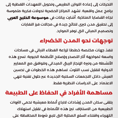
التحركات إلى إعادة التوازن الطبيعي وتحويل التعهدات اللفظية إلى
برامج عمل واقعية. تشهد المراكز الحضرية تحولات فكرية ملموسة
تجاه القضايا المناخية. أشارت بيانات في
موسوعة الخليج العربي
إلى تحقيق مدن كبرى لنتائج جيدة في مجالات فرز النفايات
وتصميم المباني التي توفر الموارد.
توجهات نحو المدن الخضراء
تنفذ جهات مختصة خططا لزراعة الغطاء النباتي في مساحات
واسعة لمواجهة آثار التصحر وإصلاح الأنظمة الحيوية. تسرع هذه
الأنشطة من وتيرة الإنجاز البيئي الميداني وتتوافق مع المعايير
الدولية لتقليل نسب التلوث. تساهم هذه الخطوات في تحسين
العيش داخل التجمعات السكنية الجديدة عبر حلول تقنية تنهي
الاعتماد على الدراسات النظرية فقط.
مساهمة الأفراد في الحفاظ على الطبيعة
يتلقى سكان المدن إرشادات لاتباع أنماط معيشية تحمي الثروات
الطبيعية من الاستنزاف. تبرز هذه الأنماط في تقليل استهلاك
الكهرباء واقتناء السلع المحلية التي تتبع شروط المحافظة على