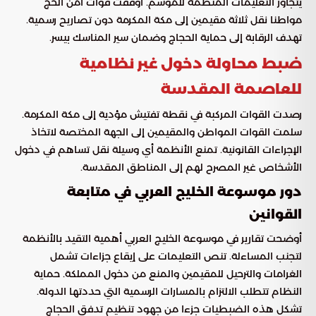
يتجاوز التعليمات المنظمة للموسم. أوقفت قوات أمن الحج
مواطنا نقل ثلاثة مقيمين إلى مكة المكرمة دون تصاريح رسمية.
تهدف الرقابة إلى حماية الحجاج وضمان سير المناسك بيسر.
ضبط محاولة دخول غير نظامية
للعاصمة المقدسة
رصدت القوات المركبة في نقطة تفتيش مؤدية إلى مكة المكرمة.
سلمت القوات المواطن والمقيمين إلى الجهة المختصة لاتخاذ
الإجراءات القانونية. تمنع الأنظمة أي وسيلة نقل تساهم في دخول
الأشخاص غير المصرح لهم إلى المناطق المقدسة.
دور موسوعة الخليج العربي في متابعة
القوانين
أوضحت تقارير في موسوعة الخليج العربي أهمية التقيد بالأنظمة
لتجنب المساءلة. تنص التعليمات على إيقاع جزاءات تشمل
الغرامات والترحيل للمقيمين والمنع من دخول المملكة. حماية
النظام تتطلب الالتزام بالمسارات الرسمية التي حددتها الدولة.
تشكل هذه الضبطيات جزءا من جهود تنظيم تدفق الحجاج