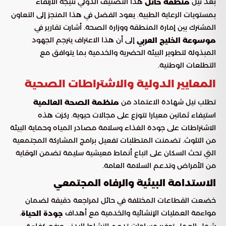
بعد نيل
هذا التصنيف الدولي نتيجة الارتقاء
منطقة حائل
بمستويات الرعاية الطبية. يعود الفضل في هذا المنجز إلى التعاون
المشترك بين إمارة المنطقة ووزارة الصحة. أشارت تقارير في
إلى أن هذا الاعتراف يترجم الجهود
موسوعة الخليج العربي
المبذولة لتطوير البيئة الحضرية والخدمية بما يتوافق مع
التطلعات الوطنية.
المعايير الدولية والاشتراطات الصحية
تطلب نيل شهادة الاعتماد من
منظمة الصحة العالمية
استيفاء ثمانين معيارا تتوزع على مجالات حيوية. ركزت هذه
الاشتراطات على جودة الغذاء وسلامة مصادر المياه وحماية البيئة
من التلوث. تضمنت المتطلبات تفعيل برامج المشاركة المجتمعية
التي تحث السكان على اتباع أنماط معيشية سليمة تضمن الوقاية
من الأمراض وتدعم السلامة العامة.
الاستدامة البيئية والرفاه المجتمعي
خضعت القطاعات المختلفة في حائل لمراجعة دقيقة لضمان
مواءمة العمليات الإنشائية والخدمية مع أهداف
.
جودة الحياة
شمل العمل توفير مساحات تدعم النشاط البدني ورفع كفاءة