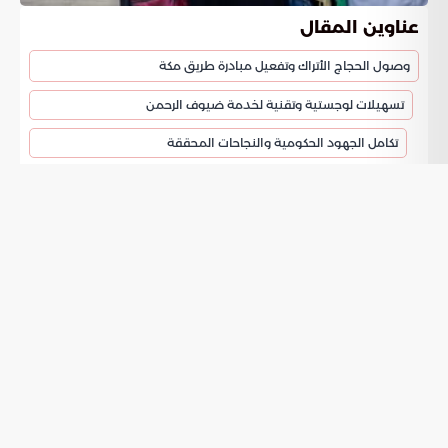
عناوين المقال
وصول الحجاج الأتراك وتفعيل مبادرة طريق مكة
تسهيلات لوجستية وتقنية لخدمة ضيوف الرحمن
تكامل الجهود الحكومية والنجاحات المحققة
وصول الحجاج الأتراك وتفعيل مبادرة طريق
مكة
بدأ مطار الأمير محمد بن عبدالعزيز الدولي في المدينة المنورة
استقبال المستفيدين من
عبر أولى الرحلات
مبادرة طريق مكة
القادمة من مدينة إسطنبول التركية. تهدف هذه الإجراءات إلى
تيسير مناسك الحج وتقديم رعاية متكاملة تضمن انتقال الحجاج من
بلدانهم إلى مقار سكنهم في المملكة بطمأنينة تامة. تركز هذه
الخطوات على اختصار الوقت وتوفير رحلة مريحة تبدأ قبل ركوب
الطائرة ليتفرغ الحاج لأداء العبادة بمجرد وصوله إلى الأراضي
المقدسة.