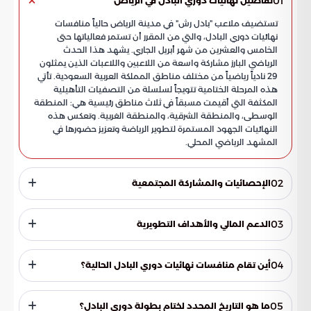
01
تفاصيل نهائيات دوري البادل في الرياض
تستضيف ملاعب "بادل رش" في مدينة الرياض حالياً منافسات
نهائيات دوري البادل، والتي من المقرر أن تستمر فعالياتها حتى
الخامس والعشرين من شهر أبريل الجاري. يشهد هذا الحدث
الرياضي البارز مشاركة واسعة من اللاعبين واللاعبات الذين يمثلون
29 نادياً رياضياً من مختلف مناطق المملكة العربية السعودية. تأتي
هذه المرحلة الختامية تتويجاً لسلسلة من التصفيات التأهيلية
المكثفة التي أقيمت مسبقاً في ثلاث مناطق رئيسية هي: المنطقة
الوسطى، والمنطقة الشرقية، والمنطقة الغربية. وتعكس هذه
النهائيات الجهود المستمرة لتطوير الرياضة وتعزيز حضورها في
المشهد الرياضي المحلي.
02
الإحصائيات والمشاركة المجتمعية
أسفرت نتائج التصفيات المناطقية عن تأهل 16 فريقاً في فئة الرجال
و13 فريقاً في فئة السيدات، مما يرفع إجمالي عدد الرياضيين
03
الدعم المالي والأهداف التطويرية
المتنافسين في هذه البطولة إلى 320 لاعباً ولاعبة. تبرز هذه الأرقام
بوضوح مدى التوسع الكبير الذي تشهده رياضة البادل داخل
خصص الاتحاد السعودي للبادل جوائز مالية قيمة تصل قيمتها
المجتمع السعودي وازدياد الإقبال عليها في كافة المدن. تعد هذه
الإجمالية إلى 300 ألف ريال سعودي للفائزين في هذه النسخة من
04
أين تقام منافسات نهائيات دوري البادل الحالية؟
الأعداد الكبيرة مؤشراً على نجاح الاستراتيجيات الرياضية في جذب
الدوري. وتهدف هذه المكافآت المجزية إلى تحفيز الممارسين
مواهب جديدة وتوفير بيئة تنافسية تجمع الممارسين من مختلف
وتطوير كفاءة الأداء الفني داخل الأندية المحلية، مما يساهم في
تقام منافسات النهائيات على ملاعب "بادل رش" الموجودة في
المستويات. كما تبرهن القدرة التنظيمية للملاعب الوطنية على
خلق بيئة احترافية تساعد اللاعبين على التطور والنمو المستمر.
مدينة الرياض، حيث تستقبل اللاعبين والجمهور لمتابعة الأدوار
05
ما هو التاريخ المحدد لختام بطولة دوري البادل؟