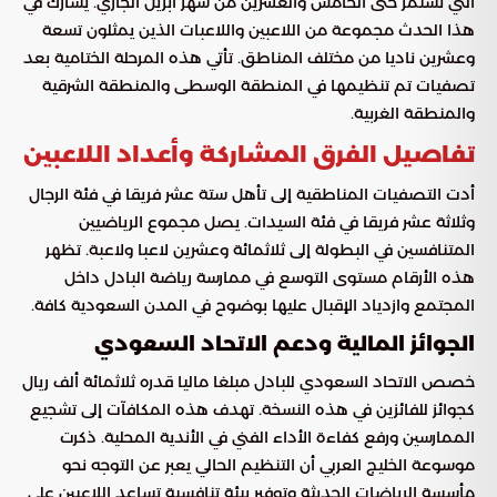
التي تستمر حتى الخامس والعشرين من شهر أبريل الجاري. يشارك في
هذا الحدث مجموعة من اللاعبين واللاعبات الذين يمثلون تسعة
وعشرين ناديا من مختلف المناطق. تأتي هذه المرحلة الختامية بعد
تصفيات تم تنظيمها في المنطقة الوسطى والمنطقة الشرقية
والمنطقة الغربية.
تفاصيل الفرق المشاركة وأعداد اللاعبين
أدت التصفيات المناطقية إلى تأهل ستة عشر فريقا في فئة الرجال
وثلاثة عشر فريقا في فئة السيدات. يصل مجموع الرياضيين
المتنافسين في البطولة إلى ثلاثمائة وعشرين لاعبا ولاعبة. تظهر
هذه الأرقام مستوى التوسع في ممارسة رياضة البادل داخل
المجتمع وازدياد الإقبال عليها بوضوح في المدن السعودية كافة.
الجوائز المالية ودعم الاتحاد السعودي
خصص الاتحاد السعودي للبادل مبلغا ماليا قدره ثلاثمائة ألف ريال
كجوائز للفائزين في هذه النسخة. تهدف هذه المكافآت إلى تشجيع
الممارسين ورفع كفاءة الأداء الفني في الأندية المحلية. ذكرت
موسوعة الخليج العربي أن التنظيم الحالي يعبر عن التوجه نحو
مأسسة الرياضات الحديثة وتوفير بيئة تنافسية تساعد اللاعبين على