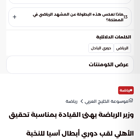
تهدف هذه الجوائز إلى تشجيع الممارسين على الاستمرار، ورفع
مستوى المنافسة الفنية، وتوفير بيئة تساعد اللاعبين على الانتقال
ماذا تعكس هذه البطولة عن المشهد الرياضي في
13
من مرحلة الهواية إلى الاحتراف.
المملكة؟
تعكس البطولة التحولات النوعية في الرياضة المحلية وقدرة
المنشآت الوطنية على استضافة أحداث كبرى، كما تظهر التوجه
الكلمات الدلائلية
نحو مأسسة الرياضات الحديثة وتطوير المواهب الشابة.
الرياض
دوري البادل
عرض الكومنتات
رياضة
موسوعة الخليج العربي
رياضة
وزير الرياضة يهنئ القيادة بمناسبة تحقيق
الأهلي لقب دوري أبطال آسيا للنخبة