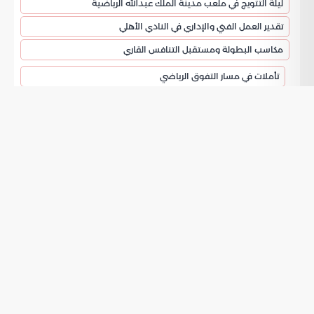
ليلة التتويج في ملعب مدينة الملك عبدالله الرياضية
تقدير العمل الفني والإداري في النادي الأهلي
مكاسب البطولة ومستقبل التنافس القاري
تأملات في مسار التفوق الرياضي
النادي الأهلي يتوج بلقب دوري أبطال آسيا
للنخبة
قدم وزير الرياضة ورئيس اللجنة الأولمبية والبارالمبية السعودية
التهنئة إلى مقام خادم الحرمين الشريفين الملك سلمان بن
عبدالعزيز آل سعود وإلى سمو ولي العهد الأمير محمد بن سلمان
بمناسبة فوز النادي الأهلي بلقب
دوري أبطال آسيا للنخبة
لموسم 2025 – 2026. جاء هذا الإنجاز بعد انتصار الفريق على
نادي ماتشيدا زيلفيا الياباني في اللقاء النهائي الذي أقيم في مدينة
جدة. انتهت المواجهة بتفوق الفريق السعودي بهدف دون رد ما
مكنه من نيل الكأس القارية الأهم.
ليلة التتويج في ملعب مدينة الملك