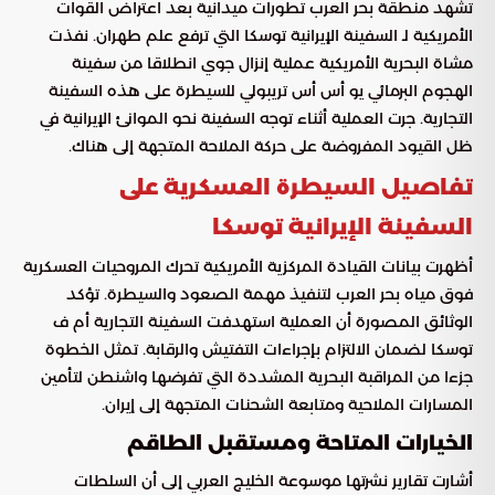
تشهد منطقة بحر العرب تطورات ميدانية بعد اعتراض القوات
الأمريكية لـ السفينة الإيرانية توسكا التي ترفع علم طهران. نفذت
مشاة البحرية الأمريكية عملية إنزال جوي انطلاقا من سفينة
الهجوم البرمائي يو أس أس تريبولي للسيطرة على هذه السفينة
التجارية. جرت العملية أثناء توجه السفينة نحو الموانئ الإيرانية في
ظل القيود المفروضة على حركة الملاحة المتجهة إلى هناك.
تفاصيل السيطرة العسكرية على
السفينة الإيرانية توسكا
أظهرت بيانات القيادة المركزية الأمريكية تحرك المروحيات العسكرية
فوق مياه بحر العرب لتنفيذ مهمة الصعود والسيطرة. تؤكد
الوثائق المصورة أن العملية استهدفت السفينة التجارية أم ف
توسكا لضمان الالتزام بإجراءات التفتيش والرقابة. تمثل الخطوة
جزءا من المراقبة البحرية المشددة التي تفرضها واشنطن لتأمين
المسارات الملاحية ومتابعة الشحنات المتجهة إلى إيران.
الخيارات المتاحة ومستقبل الطاقم
أشارت تقارير نشرتها موسوعة الخليج العربي إلى أن السلطات