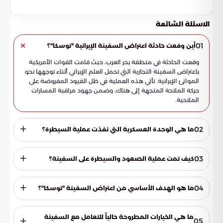
الاسئلة الشائعة
01
أين وقعت حادثة اعتراض السفينة الإيرانية "توسكا"؟
وقعت الحادثة في منطقة بحر العرب، حيث قامت القوات الأمريكية
باعتراض السفينة التجارية التي تحمل العلم الإيراني أثناء توجهها نحو
الموانئ الإيرانية. تأتي هذه العملية في ظل القيود المفروضة على
حركة الملاحة المتجهة إلى هناك، وضمن جهود مراقبة المسارات
الملاحية.
02
ما هي الوحدة العسكرية التي نفذت عملية السيطرة؟
نفذت مشاة البحرية الأمريكية عملية إنزال جوي للسيطرة على
السفينة "توسكا". وقد انطلقت هذه القوات من سفينة الهجوم
03
كيف تمت عملية الصعود والسيطرة على السفينة؟
البرمائي المعروفة باسم يو أس أس تريبولي (USS Tripoli) لتنفيذ
المهمة بنجاح فوق مياه بحر العرب.
أظهرت البيانات الصادرة عن القيادة المركزية الأمريكية أن العملية
تمت عبر تحرك المروحيات العسكرية فوق مياه البحر. تم تنفيذ مهمة
04
ما هو الهدف الأساسي من اعتراض السفينة "توسكا"؟
الصعود والسيطرة من خلال إنزال جوي مباشر على متن السفينة
لضمان الامتثال الكامل لإجراءات التفتيش والرقابة المطلوبة.
يهدف هذا الإجراء العسكري إلى ضمان الالتزام بإجراءات التفتيش
والرقابة المشددة التي تفرضها واشنطن. تسعى هذه الخطوات
ما هي الخيارات المطروحة حالياً للتعامل مع السفينة
05