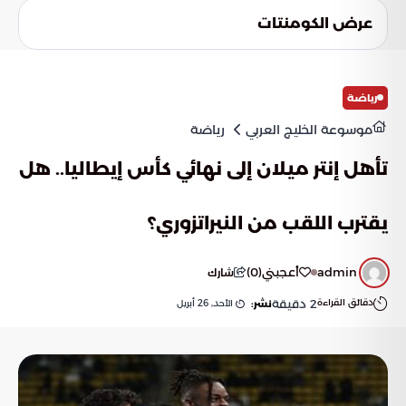
عرض الكومنتات
رياضة
موسوعة الخليج العربي
رياضة
تأهل إنتر ميلان إلى نهائي كأس إيطاليا.. هل
يقترب اللقب من النيراتزوري؟
admin
أعجبني
(
0
)
شارك
دقائق القراءة
2
دقيقة
الأحد, 26 أبريل
نشر: