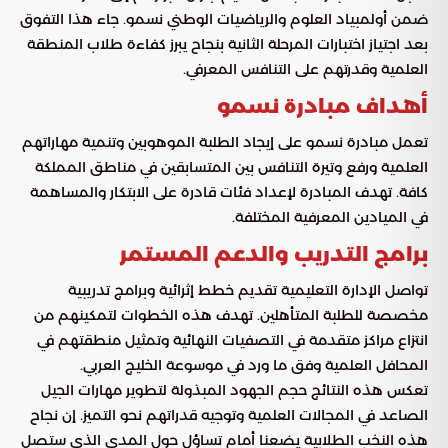
ضمن أولمبياد العلوم والرياضيات الوطني نسمو. جاء هذا التفوق
بعد اجتياز اختبارات المرحلة الثانية بنجاح يبرز كفاءة طلاب المنطقة
العلمية وقدرتهم على التنافس المعرفي.
أهداف مبادرة نسمو
تعمل مبادرة نسمو على إيجاد الطلبة الموهوبين وتنمية مهاراتهم
العلمية ورفع وتيرة التنافس بين المتسابقين في مناطق المملكة
كافة. تهدف المبادرة لإعداد فئات قادرة على الابتكار والمساهمة
في الميادين المعرفية المختلفة.
برامج التدريب والدعم المستمر
تواصل الإدارة التعليمية تقديم خطط إثرائية وبرامج تدريبية
مخصصة للطلبة المتأهلين. تهدف هذه الخطوات لتمكينهم من
انتزاع مراكز متقدمة في التصفيات النهائية وتمثيل منطقتهم في
المحافل العلمية وفق ما ورد في موسوعة الخليج العربي.
تعكس هذه النتائج حجم الجهود المبذولة لتطوير مهارات الجيل
الصاعد في المجالات العلمية وتوجيه قدراتهم نحو التميز. إن نجاح
هذه النخب الطلابية يضعنا أمام تساؤل حول المدى الذي ستصل