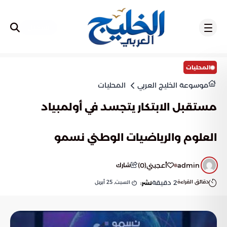
تسجيل
المحليات
موسوعة الخليج العربي
المحليات
مستقبل الابتكار يتجسد في أولمبياد
العلوم والرياضيات الوطني نسمو
admin
أعجبني
(
0
)
شارك
دقائق القراءة
2
دقيقة
السبت, 25 أبريل
نشر: