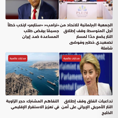
الجمعية البرلمانية للاتحاد من
«ترامب»: «ستارمر» ارتكب خطأ
أجل المتوسط: وقف إطلاق
جسيمًا برفض طلب
النار يضع حدًا لمسار
المساعدة ضد إيران
تصعيدي خطير وفوضى
شاملة
مدارات عالمية
مدارات عالمية
تداعيات اتفاق وقف إطلاق
التفاهم المشترك: حجر الزاوية
النار الأمريكي الإيراني على أمن
في تعزيز الاستقرار الإقليمي
الخليج