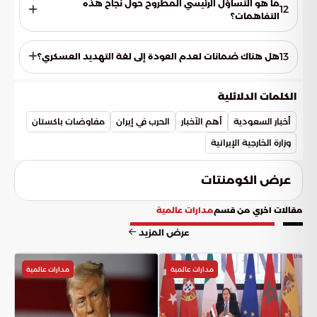
ما هو التساؤل الرئيسي المطروح حول نجاح هذه
12
الاكتفاء بالنقاشات العامة.
التفاهمات؟
يتمحور التساؤل حول مدى كفاية هذه التفاهمات المكتوبة في
منع الانزلاق نحو المواجهة العسكرية مجدداً، وقدرة الطرفين على
13
هل هناك ضمانات لعدم العودة إلى لغة التهديد العسكري؟
تحويلها إلى واقع مستقر ومستدام.
تحاول المفاوضات الجارية استبدال لغة التهديد بالوثائق الرسمية،
لكن نجاح ذلك يعتمد على التزام الأطراف بما يتم تدوينه وتوثيقه في
الكلمات الدلائلية
الأوراق الرسمية المتبادلة.
أخبار السعودية
أهم الآخبار
الحرب في إيران
مفاوضات باكستان
وزارة الخارجية الإيرانية
عرض الكومنتات
مقالات اخري من قسم
مدارات عالمية
عرض المزيد
مدارات عالمية
مدارات عالمية