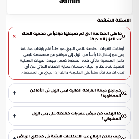
admin
الاسئلة الشائعة
ما هي المخالفة التي تم ضبطها مؤخراً في محمية الملك
01
عبدالعزيز الملكية؟
أوقفت القوات الخاصة للأمن البيئي مواطناً قام بارتكاب مخالفة
رعي عبر إدخال 15 رأساً من الإبل إلى مواقع غير مخصصة للرعي
داخل المحمية. وتأتي هذه الخطوة ضمن جهود الجهات المعنية
لتنفيذ بنود نظام البيئة وضمان حماية الغطاء النباتي من أي
تجاوزات قد تؤثر سلباً على الطبيعة والتوازن البيئي في المنطقة.
كم تبلغ قيمة الغرامة المالية لرعي الإبل في الأماكن
02
المحظورة؟
وفقاً للائحة العقوبات المتبعة، يتم فرض غرامة مالية قدرها 500
ريال سعودي عن كل متن واحد من الإبل يتم رصده يرعى في
ما الهدف من فرض عقوبات مغلظة على رعي الإبل
03
المناطق المحمية أو الأماكن غير المخصصة لذلك. تهدف هذه
العشوائي؟
العقوبات المالية المحددة إلى وضع حد للتجاوزات وضمان التزام
تسعى السلطات من خلال هذه العقوبات إلى ردع المخالفين
الجميع بالأنظمة التي تحمي الحياة الفطرية والبيئية.
وحماية المناطق الطبيعية من ضغوط الرعي الجائر الذي يسبب
كيف يمكن الإبلاغ عن الاعتداءات البيئية في مناطق الرياض
04