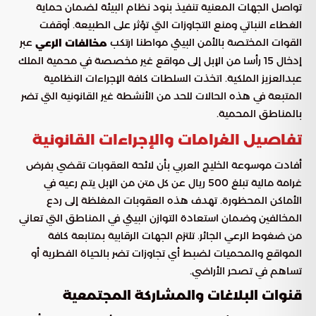
تواصل الجهات المعنية تنفيذ بنود نظام البيئة لضمان حماية
الغطاء النباتي ومنع التجاوزات التي تؤثر على الطبيعة. أوقفت
القوات المختصة بالأمن البيئي مواطنا ارتكب
عبر
مخالفات الرعي
إدخال 15 رأسا من الإبل إلى مواقع غير مخصصة في محمية الملك
عبدالعزيز الملكية. اتخذت السلطات كافة الإجراءات النظامية
المتبعة في هذه الحالات للحد من الأنشطة غير القانونية التي تضر
بالمناطق المحمية.
تفاصيل الغرامات والإجراءات القانونية
أفادت موسوعة الخليج العربي بأن لائحة العقوبات تقضي بفرض
غرامة مالية تبلغ 500 ريال عن كل متن من الإبل يتم رعيه في
الأماكن المحظورة. تهدف هذه العقوبات المغلظة إلى ردع
المخالفين وضمان استعادة التوازن البيئي في المناطق التي تعاني
من ضغوط الرعي الجائر. تلتزم الجهات الرقابية بمتابعة كافة
المواقع والمحميات لضبط أي تجاوزات تضر بالحياة الفطرية أو
تساهم في تصحر الأراضي.
قنوات البلاغات والمشاركة المجتمعية