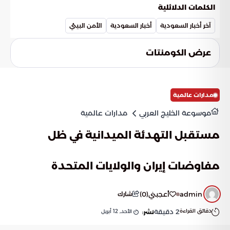
جودة الحياة والحد من الآثار السلبية للتغير المناخي والتصحر.
المختصة باتخاذ كافة الإجراءات النظامية المتبعة، والتي تشمل
الكلمات الدلائلية
توثيق المخالفة وإحالة المخالف للجهات المعنية لتطبيق العقوبات
المقررة. تشمل هذه التبعات دفع الغرامات المالية المترتبة على
آخر أخبار السعودية
أخبار السعودية
الأمن البيئي
عدد الرؤوس التي تم رعيها بشكل غير قانوني لضمان تطبيق العدالة
البيئية.
عرض الكومنتات
مدارات عالمية
موسوعة الخليج العربي
مدارات عالمية
مستقبل التهدئة الميدانية في ظل
مفاوضات إيران والولايات المتحدة
admin
أعجبني
(
0
)
شارك
دقائق القراءة
2
دقيقة
الأحد, 12 أبريل
نشر: