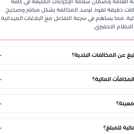
بيئة العامة وضمان سلامة الإجراءات المتبعة في كافة
بيانات دقيقة تقود لرصد المخالفة بشكل مباشر وصحيح.
، مما يساهم في سرعة التفاعل مع البلاغات الميدانية
لنظام التحفيزي.
غ عن المخالفات البلدية؟
معية وتحسين المشهد الحضري في المدن. تسعى أمانة
راك الأفراد في حماية البيئة العامة، وضمان رصد
مكافآت المالية؟
المظهر العام للأحياء.
ن البلدية والقروية والإسكان، والعاملون في كافة
وظفي الرقابة وأقاربهم من الدرجة الأولى، وذلك لضمان
 معينة؟
اء أداء المهام الرسمية.
ن في المساهمة لبرامج تدريبية معتمدة. تهدف هذه
ل المشاركين للتعامل مع الأنظمة الإلكترونية، بما
لية للمبلغ؟
ابية المعمول بها لدى الجهات المختصة بالمنطقة.