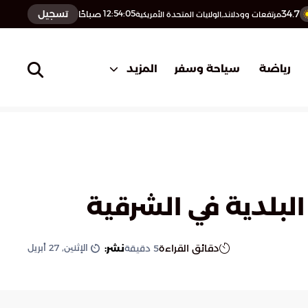
34.7
تسجيل
12:54:06
صباحًا
مرتفعات وودلاند,الولايات المتحدة الأمريكية
المزيد
رياضة
سياحة وسفر
البلدية في الشرقية
الإثنين, 27 أبريل
دقائق القراءة
نشر:
5
دقيقة