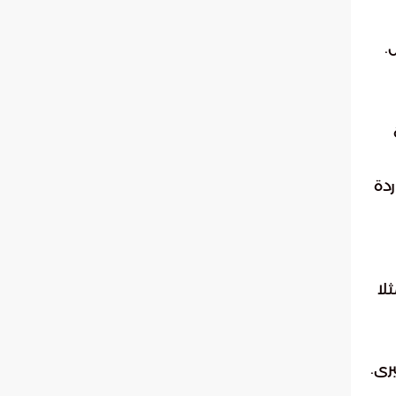
.
ردة
لا
رى.