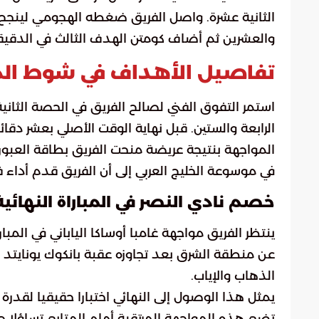
الثانية عشرة. واصل الفريق ضغطه الهجومي لينجح أن
والعشرين ثم أضاف كومتن الهدف الثالث في الدقيقة
تفاصيل الأهداف في شوط المبا
استمر التفوق الفني لصالح الفريق في الحصة الثاني
الرابعة والستين. قبل نهاية الوقت الأصلي بعشر دقا
المواجهة بنتيجة عريضة منحت الفريق بطاقة العبور إل
في موسوعة الخليج العربي إلى أن الفريق قدم أداء فني
خصم نادي النصر في المباراة النهائية
ينتظر الفريق مواجهة غامبا أوساكا الياباني في المبارا
عن منطقة الشرق بعد تجاوزه عقبة بانكوك يونايتد ا
الذهاب والإياب.
يمثل هذا الوصول إلى النهائي اختبارا حقيقيا لقدرة
تضع هذه المواجهة المرتقبة أمام المتابع تساؤلا 