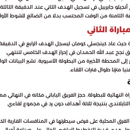
جيلو جابرييل في تسجيل الهدف الثاني عند الدقيقة الثالثة
 الثامنة من الوقت المحتسب بدلا من الضائع للشوط الأول
راة الثاني
ة حيث عاد كينجسلي كومان ليسجل الهدف الرابع في الدقيقة
ئق نجح عبد الله الحمدان في إحراز الهدف الخامس لتنتهي
ى المحطة الأخيرة من البطولة الآسيوية. تشير البيانات الوا
ا متزنا طوال فترات اللقاء.
ة النهائية للبطولة. حجز الفريق الياباني مكانه في النهائي ممث
لتايلاندي بنتيجة ثلاثة أهداف دون رد في مجموع لقاءي
 الفرق المحلية على فرض سيطرتها في المنافسات القارية الكب
حول مدى قدرة التخطيط الرياضي الحالي على صناعة أجيال