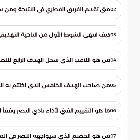
متى تقدم الفريق القطري في النتيجة ومن 
02
بدأ الفريق القطري بالتسجيل في الدقيقة الحادية
حيث سجل اللاعب كينجسلي كومان هدف التعادل
كيف انتهى الشوط الأول من الناحية التهديفي
03
نجح النصر في قلب الطاولة خلال الشوط الأول ب
الثاني، وتبعه كومتن بالهدف الثالث في الدقيق
من هو اللاعب الذي سجل الهدف الرابع للنص
04
عاد اللاعب كينجسلي كومان لزيارة الشباك مر
الرابع لصالح الفريق النصراوي عند الدقيقة الر
من صاحب الهدف الخامس الذي اختتم به الن
05
نجح اللاعب عبد الله الحمدان في تسجيل الهدف
بعشر دقائق، مؤكداً تفوق فريقه الكاسح في 
ما هو التقييم الفني لأداء نادي النصر وفقاً
06
أشارت البيانات الواردة في موسوعة الخليج العرب
طوال فترات اللقاء، مما مكنه من السيطرة وت
من هو الخصم الذي سيواجهه النصر في المباراة
07