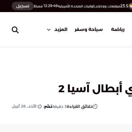
23.5
تسجيل
12:29:50
مساءً
مرتفعات وودلاند,الولايات المتحدة الأمريكية
المزيد
رياضة
سياحة وسفر
أبطال آسيا 2
الأحد, 26 أبريل
دقائق القراءة
نشر:
3
دقيقة