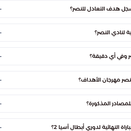
سجل هدف التعادل للنصر؟
 عشرة من عمر اللقاء، ولكن رد النصر لم يتأخر كثيراً،
 في الدقيقة الثانية عشرة.
ة لنادي النصر؟
تسجيل ثلاثة أهداف؛ حيث أحرز أنجيلو جابرييل الهدف
ة الثامنة من الوقت المحتسب بدلاً من الضائع.
ر وفي أي دقيقة؟
ة أخرى في الشوط الثاني، حيث تمكن من تسجيل الهدف
ابعة والستين.
صر مهرجان الأهداف؟
 الخامس لنادي النصر قبل نهاية الوقت الأصلي للمباراة
هذه المواجهة.
 للمصادر المذكورة؟
ي إلى أن نادي النصر قدم أداءً فنياً متزناً ومنضبطاً
حقيق النتيجة العريضة.
 النهائية لدوري أبطال آسيا 2؟