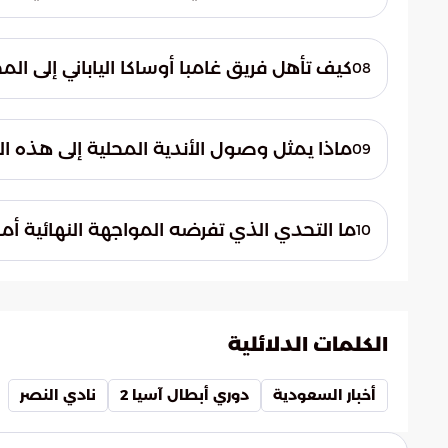
ينتظر نادي النصر مواجهة فريق غامبا أوساكا ال
ممثلاً عن منطقة شرق القارة الآسيوية.
كيف تأهل فريق غامبا أوساكا الياباني إلى ال
08
وصل الفريق الياباني إلى النهائي بعد تجاوزه عق
دون رد في مجموع لقاءي الذهاب والإياب من 
ماذا يمثل وصول الأندية المحلية إلى هذه ال
09
يمثل الوصول إلى النهائي اختباراً حقيقياً لق
الكبرى، ومدى قدرة التخطيط الرياضي على بناء
ما التحدي الذي تفرضه المواجهة النهائية أم
10
تضع المواجهة المرتقبة تساؤلات حول قدرة ا
بالانضباط العالي مثل المدرسة اليابانية، مما يتط
الكلمات الدلائلية
أخبار السعودية
دوري أبطال آسيا 2
نادي النصر