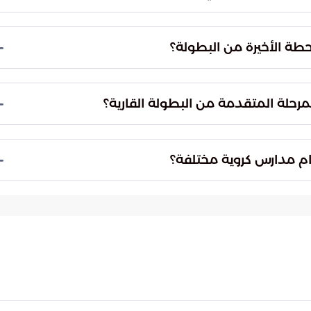
ياباني في المباراة النهائية، وهو الفريق الذي تأهل
محطة الأخيرة من البطولة؟
بة نادي بانكوك يونايتد التايلاندي بنتيجة ثلاثة أهداف
دور نصف النهائي.
مرحلة المتقدمة من البطولة القارية؟
درة الأندية المحلية على فرض سيطرتها في المنافسات
 أجيال قادرة على حصد الألقاب.
ام مدارس كروية مختلفة؟
لفرق على التفوق أمام مدارس كروية متنوعة تتسم
لب استعداداً فنياً وذهنياً كبيراً.