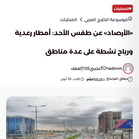
المحليات
موسوعة الخليج العربي
المحليات
«الأرصاد» عن طقس الأحد: أمطار رعدية
ورياح نشطة على عدة مناطق
admin
أعجبني
(
0
)
شارك
دقائق القراءة
5
دقيقة
الأحد, 26 أبريل
نشر: