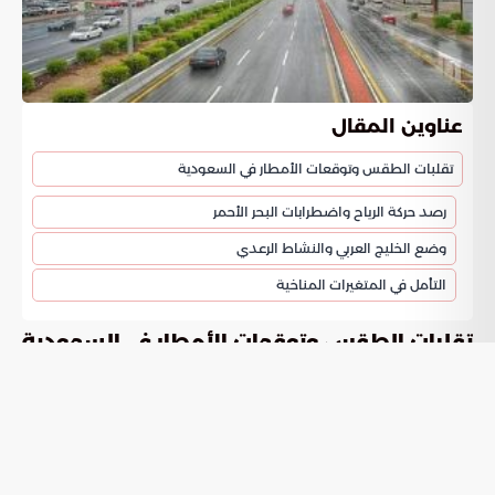
عناوين المقال
تقلبات الطقس وتوقعات الأمطار في السعودية
رصد حركة الرياح واضطرابات البحر الأحمر
وضع الخليج العربي والنشاط الرعدي
التأمل في المتغيرات المناخية
تقلبات الطقس وتوقعات الأمطار في السعودية
تشير
إلى احتمالية تساقط زخات
توقعات الأمطار في السعودية
مطرية غزيرة يصحبها الرعد في مناطق واسعة. حذر المركز الوطني
للأرصاد من مخاطر تشكل السيول نتيجة الحالة الجوية المتقلبة.
تشمل الظروف الجوية تساقط البرد وهبوب رياح تثير الغبار والأتربة.
يؤدي ذلك إلى تراجع مدى الرؤية في المنطقة الشرقية والحدود