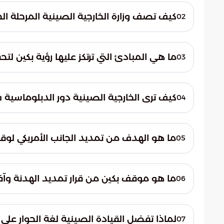
كيف تصف وزارة الخارجية الصينية المرحلة الحا
02
أوضح المتحدث باسم وزارة الخارجية الصينية أ
وتؤمن بكين أن هذه المرحلة تتطلب تكاتفاً دول
ما هي المبادئ التي ترتكز عليها رؤية بكين لتح
03
مما يستوجب تنسيق الجهود بين جميع القوى الف
تعتمد الرؤية الصينية على المبادئ التي وضع
التعايش السلمي بين الدول. كما تشدد هذه المبا
كيف ترى الخارجية الصينية دور الدبلوماسية 
04
واحترام سيادة الدول، كسبيل وحيد لتحقيق 
ترى الخارجية الصينية أن تكثيف المساعي الدبل
المسلحة. وتعتبر بكين أن الحوار المستمر يحم
ما هو الهدف من تمديد الجانب الأمريكي لوقف
05
الجهود التي بذلتها الأطراف الدولية لتثبيت ركا
أعلن الجانب الأمريكي تمديد وقف إطلاق النار 
نتائج ملموسة. ويسعى هذا التوجه إلى إنهاء ح
ما هو موقف بكين من قرار تمديد الهدنة وآ
06
يضمن التوصل إلى حلول جذرية للصراعات القا
تدعم بكين بقوة التوجه نحو تمديد الهدنة، ح
شاملة. وتؤمن القيادة الصينية أن استمرار وقف إ
لماذا تفضل القيادة الصينية لغة الحوار على 
07