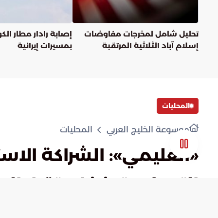
تحليل شامل لمخرجات مفاوضات
إصابة رادار مطار الك
إسلام آباد الثلاثية المرتقبة
بمسيرات إيرانية
المحليات
موسوعة الخليج العربي
المحليات
«العليمي»: الشراكة الاس
التحول وتعزيز استقرار ال
admin
)
0
(
أعجبني
مشاهدة لاحقا
شارك