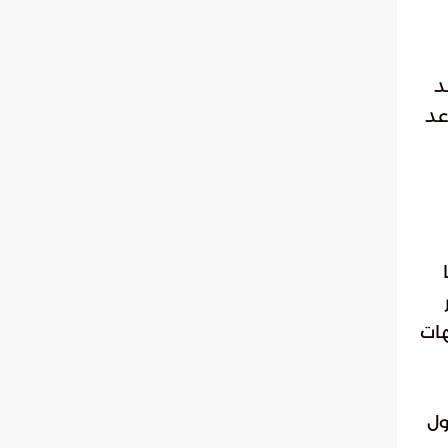
د
عد
هات
ول