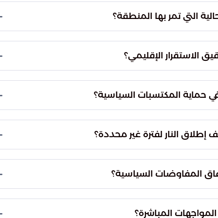
لية التي تمر بها المنطقة؟
ن الأوضاع الحالية تمر بمرحلة مفصلية وحساسة للغاية.
ياً واسعاً لضمان عدم الانزلاق نحو مواجهات جديدة،
قيق الاستقرار الإقليمي؟
اعلة لتعزيز الاستقرار.
ها الرئيس شي جين بينغ، والتي تدعو بشكل أساسي إلى
دئ على الالتزام التام بالقواعد القانونية الدولية
في حماية المكتسبات السياسية؟
أمن مستدام في المنطقة.
وماسية هو الوسيلة الأنجح لتقليل فرص تكرار النزاعات
ي المكتسبات السياسية التي تحققت مؤخراً، ويمنع هدم
 إطلاق النار لفترة غير محددة؟
ئز الاستقرار في الشرق الأوسط.
بهدف منح المحادثات السياسية وقتاً كافياً للوصول إلى
الة الحرب وتوفير بيئة مناسبة للمفاوضات الهادفة، بما
فاق المفاوضات السياسية؟
ئمة.
يث ترى فيه فرصة ذهبية لفتح الباب أمام تسويات
طلاق النار ينهي حالة التوتر الدائم، ويفتح آفاقاً
المواجهات المباشرة؟