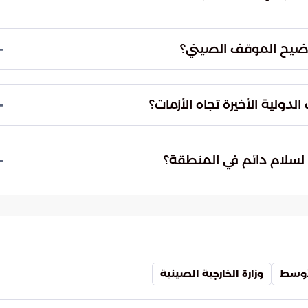
كافة شعوب المنطقة.
 مصالح جميع الأطراف المعنية ويجنب المنطقة التبعات
 بناء الثقة المتبادلة ويقلل من الخسائر البشرية
وضيح الموقف الصيني؟
ية والحروب المفتوحة.
الجادة في التعاون مع الأطراف الدولية للحفاظ على
ن بالعمل المشترك وفقاً للمواثيق الدولية، مما يعزز من
دولية الأخيرة تجاه الأزمات؟
ستقرار في منطقة الخليج والشرق الأوسط.
 التهدئة الطويلة لدعم المسارات السياسية والالتزام
التوافق الدولي رغبة واضحة في إنهاء الأزمات عبر
 لسلام دائم في المنطقة؟
 إلى القوة العسكرية المفرطة.
 المفتوحة إلى قاعدة صلبة لبناء سلام دائم ينهي
المسعى على مدى التزام الأطراف المختلفة
ستقرار شامل ينهي عقوداً من التوتر.
لأوسط
وزارة الخارجية الصينية