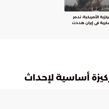
ركزية الأمريكية: ندمر
كرية في إيران هددت
عقود
ركيزة أساسية لإحداث
الأحد, 26 أبريل
دقائق القراءة
نشر:
7
دقيقة