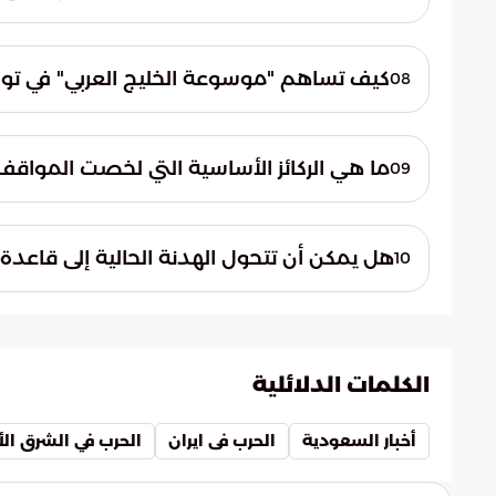
جديدة للتعاون السياسي الذي يخدم مصالح 
تؤمن القيادة الصينية أن تغليب الحوار يخدم
الكارثية للمواجهات المباشرة. فالحوار يساهم في
كيف تساهم "موسوعة الخليج العربي" في ت
08
والمادية التي تنتج عادة عن الصراعات العسكر
أشارت موسوعة الخليج العربي إلى رغبة الصين 
السلم والأمن. وتعكس هذه الإشارة التزام الصي
ما هي الركائز الأساسية التي لخصت المواقف ال
09
دورها كشريك دولي يسعى لتحقيق التوازن والا
تلخصت المواقف الأخيرة في التأكيد على أهمية
بالمواثيق الدولية لتفادي الحروب. ويظهر هذا 
هل يمكن أن تتحول الهدنة الحالية إلى قاعدة
10
التفاوض والحلول الدبلوماسية بدلاً من اللجوء
يتطلع المجتمع الدولي إلى تحويل هذه الهدنة
صراعات المنطقة الطويلة. ويعتمد نجاح هذا 
بالمفاوضات وتغليب المصلحة العامة لتحقيق ا
الكلمات الدلائلية
أخبار السعودية
الحرب فى ايران
الحرب في الشرق ا