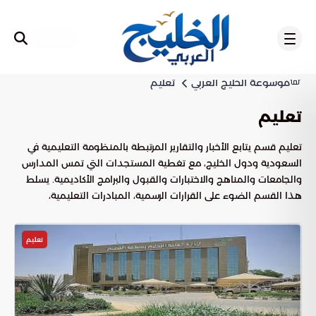
تسجيل
موسوعة الخليج العربي
تعليم
تعليم
تعليم قسم يتابع الأخبار والتقارير المرتبطة بالمنظومة التعليمية في
السعودية ودول الخليج، مع تغطية المستجدات التي تمس المدارس
والجامعات والمناهج والاختبارات والقبول والبرامج الأكاديمية. يسلط
هذا القسم الضوء على القرارات الرسمية، المبادرات التعليمية،
التحولات في أساليب التعلم، والموضوعات التي تهم الطلاب وأولياء
الأمور والمعلمين. ويهدف إلى تقديم محتوى تحريري يوضح ما يشهده
تعليم
قطاع التعليم من تطوير وتحديات وفرص، مع ربط الأخبار بسياقها
المؤسسي والمجتمعي، بما يمنح القارئ صورة أوضح عن واقع
التعليم واتجاهاته في المنطقة