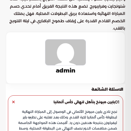
شتوتجارت وفرايبورج. تضع هذه النتيجة الفريق أمام تحدي حسم
المباراة النهائية واستعادة بريق البطولات المحلية. فهل يمتلك
الخصم القادم القدرة على إيقاف طموح البافاري في ليلة التتويج
باللقب.
admin
الاسئلة الشائعة
01
بايرن ميونخ يتأهل لنهائي كأس ألمانيا
نجح نادي بايرن ميونخ الألماني في الوصول إلى المباراة النهائية
لبطولة كأس ألمانيا لكرة القدم، وذلك بعد تغلبه على نظيره باير
ليفركوزن بنتيجة هدفين دون رد. أقيمت هذه المواجهة الحاسمة
ضمن منافسات الدور نصف النهائي من البطولة المحلية، وسط