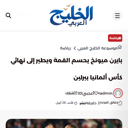
تسجيل
رياضة
موسوعة الخليج العربي
رياضة
بايرن ميونخ يحسم القمة ويطير إلى نهائي
كأس ألمانيا ببرلين
admin
أعجبني
(
0
)
شارك
دقائق القراءة
2
دقيقة
الأحد, 26 أبريل
نشر: