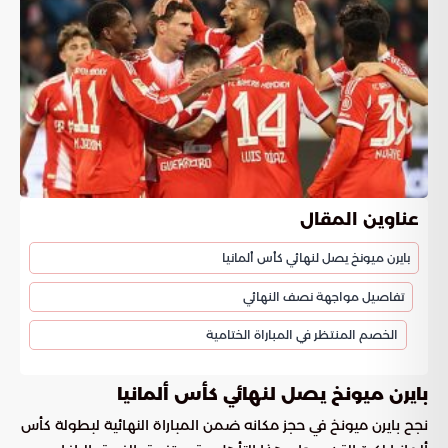
عناوين المقال
بايرن ميونخ يصل لنهائي كأس ألمانيا
تفاصيل مواجهة نصف النهائي
الخصم المنتظر في المباراة الختامية
بايرن ميونخ يصل لنهائي كأس ألمانيا
نجح بايرن ميونخ في حجز مكانه ضمن المباراة النهائية لبطولة كأس