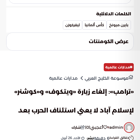
برز في هذا اللقاء كل من هاري كين ولويس دياز، حيث تكفل كلاهما
بتسجيل هدفي الفوز اللذين حسما بطاقة التأهل للنهائي.
الكلمات الدلائلية
بايرن ميونخ
كأس ألمانيا
ليفركوزن
عرض الكومنتات
مدارات عالمية
موسوعة الخليج العربي
مدارات عالمية
«ترامب»: إلغاء زيارة «ويتكوف» و«كوشنر»
لإسلام آباد لا يعني استئناف الحرب بعد
admin
أعجبني
(
0
)
شارك
دقائق القراءة
6
دقيقة
الأحد, 26 أبريل
نشر: