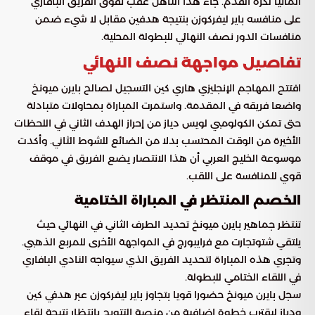
ألمانيا لكرة القدم. جاء هذا التأهل عقب تفوق الفريق البافاري
على منافسه باير ليفركوزن بنتيجة هدفين مقابل لا شيء ضمن
منافسات الدور نصف النهائي للبطولة المحلية.
تفاصيل مواجهة نصف النهائي
افتتح المهاجم الإنجليزي هاري كين التسجيل لصالح بايرن ميونخ
واضعا فريقه في المقدمة. واستمرت المباراة بمحاولات متبادلة
حتى تمكن الكولومبي لويس دياز من إحراز الهدف الثاني في اللحظات
الأخيرة من الوقت المحتسب بدلا من الضائع للشوط الثاني. وأكدت
موسوعة الخليج العربي أن هذا الانتصار يضع الفريق في موقف
قوي للمنافسة على اللقب.
الخصم المنتظر في المباراة الختامية
تنتظر جماهير بايرن ميونخ تحديد الطرف الثاني في النهائي حيث
يلتقي شتوتجارت مع فرايبورج في المواجهة الأخرى للمربع الذهبي.
وتجري هذه المباراة لتحديد الفريق الذي سيواجه النادي البافاري
في اللقاء الختامي للبطولة.
سجل بايرن ميونخ حضورا قويا بتجاوز باير ليفركوزن عبر هدفي كين
ودياز ليقترب خطوة إضافية من منصة التتويج بانتظار نتيجة لقاء