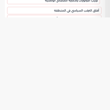
ترتيب الأولويات وحماية المصالح الوطنية
آفاق الترقب السياسي في المنطقة
ملخص التحولات الدبلوماسية وآفاقها المستقبلية
توجهات السياسة الخارجية الأمريكية تجاه
الملفات الإقليمية
تمثل
الحالية تحولا في مسارات
السياسة الخارجية الأمريكية
التعامل مع القضايا الدولية العالقة. أكد الرئيس دونالد ترامب أن
إلغاء رحلة الوفد الرسمي المتجه إلى باكستان يبتعد عن فكرة
المواجهة العسكرية المباشرة. يهدف القرار إلى مراجعة جدوى
اللقاءات مع الأطراف المرتبطة بطهران. بقي المبعوثان ستيف
ويتكوف وجاريد كوشنر في واشنطن لمتابعة الملفات من الداخل
بدلا من الانخراط في جولات لا تضمن تحقيق نتائج سياسية واضحة.
يركز هذا النهج على قيمة الوقت والجهد في إدارة الأزمات
المعاصرة.
دوافع تعليق زيارة الوفد الدبلوماسي إلى