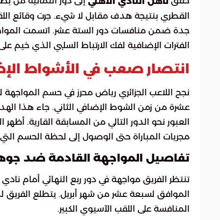
حقق
إلى دور الثمانية من بط
تأهل النادي الأهلي
القطري بنتيجة هدف مقابل لا شيء. جرت وقائع اللقا
جدة ضمن منافسات دور الستة عشر. اتسمت المواجهة 
الفترات الإضافية لفك الارتباط السلبي الذي خيم عل
انتصار صعب في الأشواط الإض
نجح اللاعب الجزائري رياض محرز في حسم المواجهة
عشرة من زمن الشوط الإضافي الثاني. جاء هذا اله
العبور نحو الدور التالي من المسابقة القارية. أظه
مجريات المباراة حتى الوصول إلى لحظة الحسم التي أ
تفاصيل المواجهة القادمة ضد جوهور
تنتظر الفريق مواجهة في دور ربع النهائي أمام نادي 
الموافق لسبعة عشر من شهر أبريل. يتطلع الفريق 
المنافسة على اللقب الآسيوي الكبير.