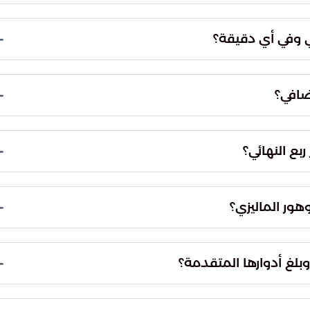
المعروف بـ "الجوهرة المشعة" في مدينة جدة بالمملكة
ة.
 وفي أي دقيقة؟
نجح النجم الجزائري رياض محرز في تسجيل هدف الحسم للأهلي، وذلك عند الدقيقة 117 من عمر الشوط
ضافي؟
هى بالتعادل السلبي، مما استدعى انتقال المواجهة إلى
تأهل الأهلاوي.
بع النهائي؟
لنهائي مع نادي جوهور دار التعظيم الماليزي، وفقاً
هور الماليزي؟
حدد الاتحاد الآسيوي لكرة القدم يوم الأربعاء الموافق 17 من شهر أبريل المقبل موعداً لإقامة مباراة
وبلغ أدوارها المتقدمة؟
سيا للنخبة"، وهي النسخة المستحدثة والأقوى للأندية