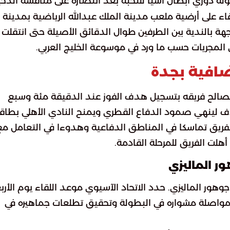
ولة دوري أبطال آسيا للنخبة بعد انتصاره على منافسه الدح
ء على أرضية ملعب مدينة الملك عبدالله الرياضية بمدينة
بالندية بين الطرفين طوال الدقائق الأصيلة حتى انتقلت إ
ى المجريات حسب ما ورد في موسوعة الخليج العربي.
افية بجدة
 لصالح فريقه بتسجيل هدف الفوز عند الدقيقة مئة وسبع
دف لينهي صمود الدفاع القطري ويمنح النادي الأهلي بطاق
ر الفريق تماسكا في المناطق الدفاعية وهدوءا في التعامل مع
هلت الفريق للمرحلة القادمة.
 الماليزي
جوهور الماليزي. حدد الاتحاد الآسيوي موعد اللقاء يوم الأرب
لمواصلة مشواره في البطولة وتحقيق تطلعات جماهيره في