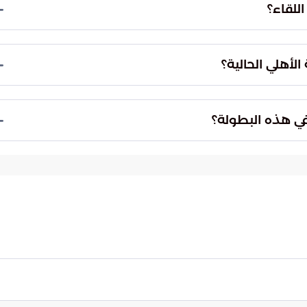
للقاء؟
اً في المناطق الدفاعية وهدوءاً في التعامل مع مجريات
لأهلي الحالية؟
تجاوز الخصوم بنفس الكفاءة ومدى فاعلية العناصر
بل القسمة على اثنين.
في هذه البطولة؟
ار نحو الأدوار النهائية والمنافسة بقوة على تحقيق
دي.