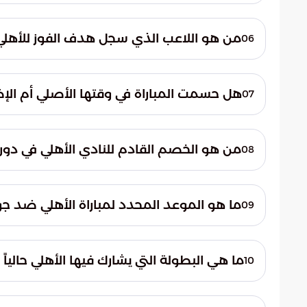
احتضن ملعب مدينة الملك عبدالله الرياضية، 
العربية السعودية، وقائع هذه المواجهة القوي
من هو اللاعب الذي سجل هدف الفوز للأهلي
06
الإضافي الثاني للمباراة.
هل حسمت المباراة في وقتها الأصلي أم الإ
07
لم تنجح المحاولات في الوقت الأصلي الذي انت
الأشواط الإضافية التي شهدت تسجيل هدف ال
من هو الخصم القادم للنادي الأهلي في دور ر
08
سيلتقي النادي الأهلي السعودي في الدور ربع ا
لقرعة ومسار البطولة الآسيوية.
ما هو الموعد المحدد لمباراة الأهلي ضد جو
09
دور الثمانية المرتقبة.
ما هي البطولة التي يشارك فيها الأهلي حالياً 
10
يشارك النادي الأهلي في بطولة "دوري أبطال آ