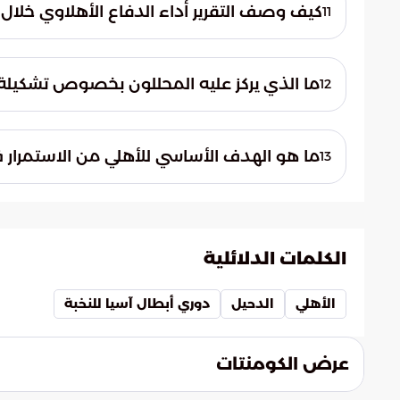
في القارة الآسيوية.
كيف وصف التقرير أداء الدفاع الأهلاوي خلال ا
11
أشار التقرير إلى أن الفريق أظهر تماسكاً كبير
المباراة الصعبة حتى الوصول للحسم.
ما الذي يركز عليه المحللون بخصوص تشكيلة ا
12
تركز الأنظار على قدرة التشكيلة الحالية على 
الهجومية في حسم المباريات الكبرى التي لا تق
ما هو الهدف الأساسي للأهلي من الاستمرار 
13
يتطلع النادي الأهلي وجماهيره لمواصلة المشو
اللقب الآسيوي الكبير لتلبية تطلعات محبي النا
الكلمات الدلائلية
الأهلي
الدحيل
دوري أبطال آسيا للنخبة
عرض الكومنتات