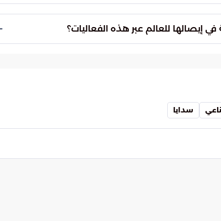
قني السريع المبادئ الأخلاقية الأساسية، وتهدف إلى
خدمة الإنسان وحماية حقوقه وتطلعاته المستقبلية.
في إيصالها للعالم عبر هذه الفعاليات؟
يتها لتصدر المشهد التقني العالمي كقوة منظمة
للتقنية بنفس قدر تركيزها على التقدم الصناعي والقدرات
اعي
سدايا