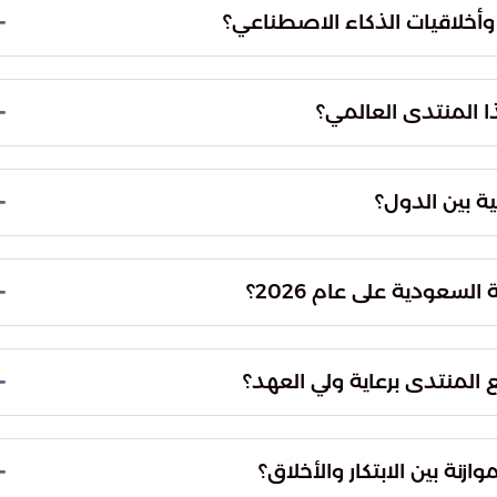
ير تضمن سلامة المجتمعات في ظل الاعتماد المتزايد
ث وأخلاقيات الذكاء الاصطناعي؟
ت الدولية والجهات البحثية المحلية، ويسعى تحت مظلة
 التقنيات الحديثة في مسارات تخدم أهداف التنمية
 المنتدى العالمي؟
 القرار، والوزراء المهتمين بالشأن التقني، لمناقشة
ة المعاصرة ووضع خارطة طريق أخلاقية للمستقبل.
ة بين الدول؟
ات الناجحة بين الدول، مما يساعد في فهم التداعيات
المعرفي والتنظيمي بين الدول المتقدمة والنامية في
سعودية على عام 2026؟
أعلنت المملكة العربية السعودية أن عام 2026 سيكون "عام الذكاء الاصطناعي"، وهو ما يتزامن مع
م العالمية المتخصصة في هذا القطاع الحيوي.
ع المنتدى برعاية ولي العهد؟
للذكاء الاصطناعي" برعاية سمو ولي العهد رئيس مجلس
لاقي الذي تقوده المملكة في ذلك العام.
نة بين الابتكار والأخلاق؟