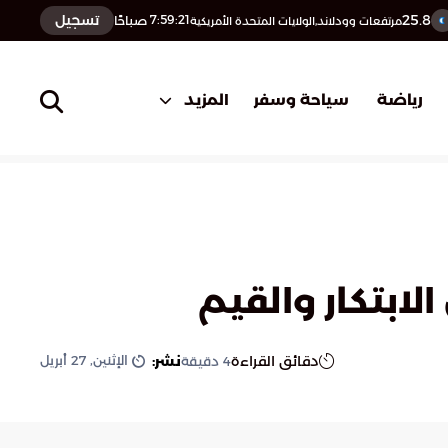
25.8
تسجيل
7:59:22
صباحًا
مرتفعات وودلاند,الولايات المتحدة الأمريكية
المزيد
رياضة
سياحة وسفر
لابتكار والقيم
الإثنين, 27 أبريل
دقائق القراءة
نشر:
4
دقيقة