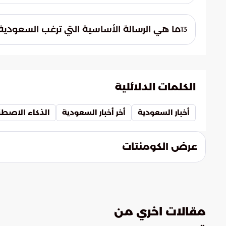
تسعى المملكة إلى ضمان ألا يتجاوز التطور الت
وضع أطر تضمن بقاء الآلة والخوارزميات في 
ما هي الرسالة الأساسية التي ترغب السعودية 
13
تؤكد السعودية من خلال هذه التحركات جاهز
ومسؤولة، تركز على البعد الإنساني والأخلاقي 
الحسابية.
الكلمات الدلائلية
أخبار السعودية
أخر أخبار السعودية
الذكاء الاصطن
عرض الكومنتات
مقالات اخري من