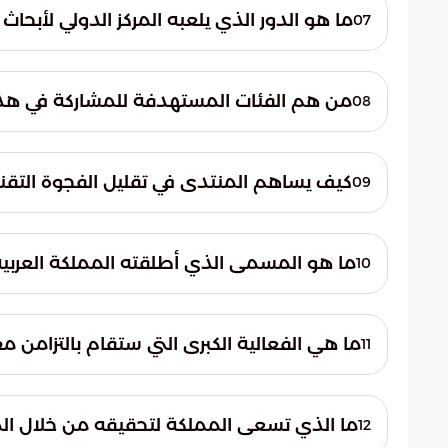
والسياسات الدولية. كما يسعى إلى وضع معاي
ما هو الدور الذي يلعبه المركز الدولي لأبحا
07
على تقنيات الذكاء الاصطناعي.
يعمل المركز كحلقة وصل رئيسية بين المنظما
اليونسكو لتطوير أطر تنظيمية تضمن استخدام
من هم الفئات المستهدفة للمشاركة في هذا
08
المستدامة العالمية.
يجمع المنتدى نخبة من الخبراء الدوليين، وصناع
التحديات والفرص التي تفرضها الثورة الرقمي
كيف يساهم المنتدى في تقليل الفجوة التقني
09
يعمل المنتدى كمنصة لتبادل الخبرات والسياس
الأخلاقية للتقنية بشكل أعمق ويقلل التفاوت 
ما هو المسمى الذي أطلقته المملكة العربية ال
10
هذا المجال.
استضافة مجموعة من أضخم الفعاليات والقم
ما هي الفعالية الكبرى التي ستقام بالتزامن م
11
ستقام النسخة الرابعة من "القمة العالمية 
الوزراء، مما يعزز من زخم الحراك التقني والأخ
ما الذي تسعى المملكة لتحقيقه من خلال المواز
12