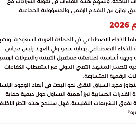
اسات الناجحة. وتسهم هذه اللقاءات في تقوية الشراكات مع
يق توازن بين التقدم الرقمي والمسؤولية الجماعية.
2
امن انعقاد هذا المنتدى مع تسمية عام 2026 عاما للذكاء الاصطناعي في المملكة العربية السعودية. وت
لمية للذكاء الاصطناعي برعاية سمو ولي العهد رئيس مجلس
ة وجهة أساسية لمناقشة مستقبل التقنية والتحولات الرقمي
دية لتصدر المشهد التقني الدولي عبر استقطاب الكفاءات
ت الرقمية المتسارعة.
ز مجرد السباق التقني نحو البحث في أبعاد الوجود الإنسا
 القدرات الحسابية تبرز أهمية التساؤل حول كيفية حماية
عة تفوق التشريعات التقليدية. فهل ستنجح هذه الأطر الأخلاق
ره؟