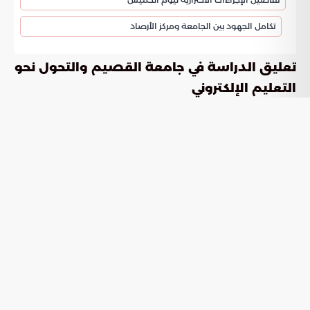
تكامل الجهود بين الجامعة ومركز الأرصاد
تعليق الدراسة في جامعة القصيم والتحول نحو
التعليم الإلكتروني
شمل قرار تعليق الدراسة في جامعة القصيم تحويل كافة
المحاضرات الحضورية إلى نظام الدراسة عن بعد ليوم الخميس.
يطبق هذا الإجراء على جميع الطلاب والطالبات في المقار
المختلفة التابعة للجامعة لضمان استمرارية العملية التعليمية
دون انقطاع.
تفاصيل الإجراءات الاحترازية ليوم
الخميس
ذكرت تقارير في موسوعة الخليج العربي أن هذه الخطوة جاءت
استجابة للمعلومات الصادرة عن المركز الوطني للأرصاد. تسعى
الجامعة من خلال ذلك إلى توفير أقصى درجات الأمان لطلابها
ومنسوبيها في ظل التقلبات الجوية المنتظرة التي تشهدها