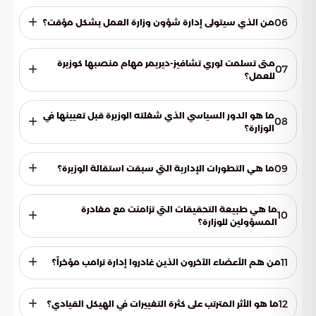
في مواجهة التحديات الإدارية والتحقيقات الداخلية.
وفقاً للتقارير الواردة، فإن الوزيرة تعتزم التوجه للعمل في مؤسسات
القطاع الخاص بعد إنهاء مهامها الحكومية.
06
من الذي سيتولى إدارة شؤون وزارة العمل بشكل مؤقت؟
سيتولى نائب الوزيرة مهام تسيير الأعمال بصفة مؤقتة، وذلك
لضمان عدم تأثر العمليات الإدارية بفرغ المنصب.
متى تسلمت لوري تشافيز-ديريمر مهام منصبها كوزيرة
07
للعمل؟
بدأت مهامها الرسمية في شهر مارس من عام 2025، وذلك بعد
انتهاء فترة عملها في مجلس النواب.
ما هو الدور السياسي الذي شغلته الوزيرة قبل تعيينها في
08
الوزارة؟
شغلت منصب عضو في مجلس النواب الأمريكي لمدة عامين قبل
انتقالها إلى السلطة التنفيذية.
09
ما هي التطورات الإدارية التي سبقت استقالة الوزيرة؟
شهدت الوزارة اضطرابات داخلية أدت إلى استقالة مجموعة من
المساعدين، بمن فيهم رئيس مكتب الوزيرة ونائبته.
ما هي طبيعة التحقيقات التي تزامنت مع مغادرة
10
المسؤولين للوزارة؟
تزامنت الانسحابات مع إجراء تحقيقات رسمية حول ادعاءات تتعلق
بسوء السلوك داخل أروقة وزارة العمل.
11
من هم الأعضاء الآخرون الذين غادروا إدارة ترامب مؤخراً؟
شملت قائمة المغادرين كريستي نويم من وزارة الأمن الداخلي، وبام
بوندي التي تركت وزارة العدل.
12
ما هو الأثر المترتب على كثرة التغييرات في الهيكل القيادي؟