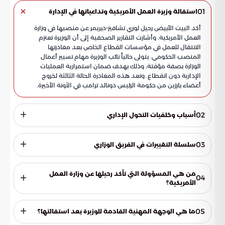
01
استقالة وزيرة العمل الأمريكية وتداعياتها في الإدارة
أكد البيت الأبيض رحيل لوري تشافيز-ديريمر عن منصبها في وزارة
العمل الأمريكية. وأشارت التقارير الصحفية إلى أن الوزيرة تعتزم
الانتقال للعمل في مؤسسات القطاع الخاص بعد مغادرتها
المنصب الحكومي. يتولى حالياً نائب الوزيرة مهام تسيير أعمال
الوزارة بصفة مؤقتة، وذلك بهدف ضمان استمرارية العمليات
الإدارية دون انقطاع. وتعد هذه المغادرة الحالة الثالثة لخروج
أعضاء بارزين من حكومة الرئيس دونالد ترامب في الآونة الأخيرة.
02
أسباب وخلفيات التحول الإداري
بدأت لوري تشافيز-ديريمر مهامها الوزارية في شهر مارس من عام
2025، وذلك بعد مسيرة سياسية شملت قضاء عامين في عضوية
03
سلسلة التغييرات في الفريق الوزاري
مجلس النواب الأمريكي. ومع ذلك، شهدت الأشهر الماضية
اضطرابات داخلية ملحوظة داخل الوزارة. أدت هذه التوترات إلى
لحقت لوري تشافيز-ديريمر بزميلاتها اللواتي غادرن الإدارة في وقت
رحيل مجموعة من المساعدين الأساسيين، ومن بينهم رئيس مكتب
سابق، مما يشير إلى حالة من عدم الاستقرار. فقد أنهت كريستي
من هي المسؤولة التي تأكد رحيلها عن وزارة العمل
04
الوزيرة ونائبته. وقد تزامنت هذه الانسحابات مع بدء إجراء تحقيقات
نويم مهامها في وزارة الأمن الداخلي خلال شهر مارس، وتبعتها بام
الأمريكية؟
رسمية تتعلق بادعاءات حول سوء السلوك داخل أروقة وزارة العمل.
بوندي التي تركت وزارة العدل. تعكس هذه التحركات المتسارعة
المسؤولة هي لوري تشافيز-ديريمر، التي أكد البيت الأبيض رسمياً
تبدلات مستمرة في الهيكل القيادي للحكومة الأمريكية، مما يضع
مغادرتها لمنصبها الوزاري في الفترة الأخيرة.
ضغوطاً متزايدة على عملية اختيار الكفاءات البديلة. وتطرح هذه
05
ما هي الوجهة المهنية القادمة للوزيرة بعد استقالتها؟
التطورات تساؤلات جوهرية حول مدى استقرار التشكيلات الوزارية