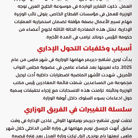
العمل. ذكرت التقارير الواردة في موسوعة الخليج العربي توجه
الوزيرة للعمل في مؤسسات القطاع الخاص. يتولى نائب الوزيرة
مهام تسيير الأعمال بصفة مؤقتة لضمان استمرارية العمليات
الإدارية. تمثل هذه المغادرة الحالة الثالثة لخروج أعضاء من
حكومة الرئيس دونالد ترامب في المدة الأخيرة.
أسباب وخلفيات التحول الإداري
بدأت لوري تشافيز-ديريمر مهامها الوزارية في شهر مارس من عام
2025. جاء تعيينها بعد قضاء عامين في عضوية مجلس النواب
الأمريكي. شهدت الأشهر الماضية اضطرابات داخلية أدت لرحيل
مجموعة من المساعدين. شملت قائمة المغادرين رئيس مكتب
الوزيرة ونائبته. تزامنت هذه الانسحابات مع إجراء تحقيقات رسمية
حول ادعاءات بسوء السلوك داخل أروقة الوزارة.
سلسلة التغييرات في الفريق الوزاري
لحقت لوري تشافيز-ديريمر بزميلاتها اللواتي غادرن الإدارة في وقت
سابق. أنهت كريستي نويم مهامها في وزارة الأمن الداخلي خلال شهر
مارس. تبعتها بام بوندي التي تركت وزارة العدل بعد فترة قصيرة