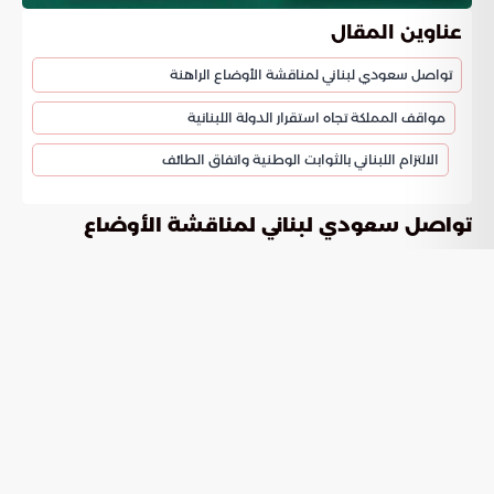
عناوين المقال
تواصل سعودي لبناني لمناقشة الأوضاع الراهنة
مواقف المملكة تجاه استقرار الدولة اللبنانية
الالتزام اللبناني بالثوابت الوطنية واتفاق الطائف
تواصل سعودي لبناني لمناقشة الأوضاع
الراهنة
تؤكد المملكة العربية السعودية استمرار دعم لبنان في ظل
الظروف الحالية التي تمر بها المنطقة. تلقى رئيس مجلس النواب
اللبناني نبيه بري اتصالا هاتفيا من الأمير فيصل بن فرحان بن
عبدالله وزير الخارجية بحثا فيه مستجدات الأحداث على الساحة
اللبنانية. ركز الحديث على الوسائل المتبعة لوقف الاعتداءات
الإسرائيلية التي تطال الأراضي اللبنانية بشكل كامل.
مواقف المملكة تجاه استقرار الدولة