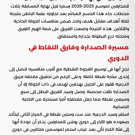
للمحترفين لموسم 2025-2026 رسميا قبل نهاية المسابقة بثلاث
محطات. جاء هذا الحسم المباشر بعد تجاوزه عقبة الباطن بنتيجة
ثلاثة أهداف مقابل هدف واحد ضمن منافسات الجولة الحادية
والثلاثين. هذه النتيجة وضعت الفريق على قمة الهرم الترتيبي
ومنحته درع البطولة بجدارة واستحقاق.
مسيرة الصدارة وفارق النقاط في
الدوري
نجح أبها في توسيع الفجوة النقطية مع أقرب منافسيه لتصل إلى
إحدى عشرة نقطة كاملة. وعلى الرغم من تحقيق ملاحقه فريق
الدرعية للفوز على الجبيل بهدفين لهدف في ذات الجولة إلا أن
الصدارة ظلت محصنة. وصل رصيد الفريق البطل إلى سبع
وسبعين نقطة مما جعل ملاحقته أمرا مستحيلا من الناحية
الحسابية.
استقر رصيد الدرعية عند ست وستين نقطة في المركز الثاني ليتأكد
صعوده هو الآخر إلى دوري روشن للمحترفين. يذكر أن عودة أبها
إلى فئة الكبار تأتي بعد غياب استمر لموسمين متتاليين في دوري