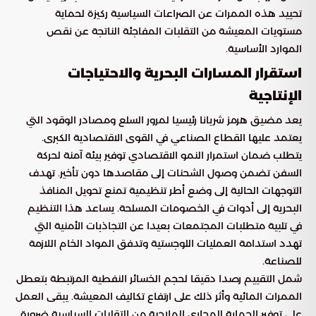
تحييد هذه الممرات عن الصراعات السياسية ركيزة لحماية
مستويات المعيشة من التقلبات المفاجئة الناتجة عن نقص
الموارد الأساسية.
استقرار المسارات البحرية والاحتياجات
الإنتاجية
يعد مضيق هرمز شريانا رئيسيا لمرور السلع ومصادر الوقود التي
يعتمد عليها القطاع الصناعي في القوى الاقتصادية الكبرى.
يتطلب ضمان استمرار النمو الاقتصادي توفير بيئة آمنة لحركة
السفن تضمن وصول الشحنات إلى مقاصدها دون تأخير. تهدف
التوجهات الحالية إلى وضع أطر تنظيمية تمنع تحويل المنافذ
البحرية إلى أدوات في الخصومات المسلحة. يساعد هذا التنظيم
في تلبية متطلبات المجتمعات بعيدا عن التجاذبات الأمنية التي
تهدد استدامة العمليات اللوجستية وتدفق المواد الخام اللازمة
للصناعة.
شمل التقييم رصدا دقيقا لحجم الخسائر النفطية المرتبطة بتعطل
الممرات المائية وأثر ذلك على ارتفاع تكاليف المعيشة. يبقى العمل
على توفير الحماية للمجاري الملاحية من التقلبات السياسية ضرورة