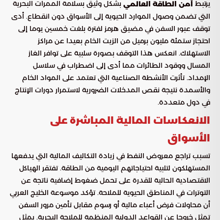
يرتبط
بشكل وثيق بسلامة الممرات البحرية
أمن الطاقة العالمي
التي تضمن وصول الموارد الحيوية إلى الأسواق دون انقطاع. أدى
توقف عبور السفن في مضيق هرمز لفترة بلغت خمسين يوما إلى
احتجاز ستمئة مليون برميل من الزيت الخام بعيدا عن مراكز
الاستهلاك. انعكس هذا التوقف بصورة سلبية على توافر الغاز
المسال ووقود الطائرات مما أدى إلى اضطراب في سلاسل
الإمداد. تأثرت الأنشطة الصناعية التي تعتمد على المواد الخام
والأسمدة نتيجة نقص المدخلات الضرورية لاستمرار دورات الإنتاج
في دول متعددة.
الانعكاسات المالية المباشرة على
الأسواق
تسبب تراجع معروض النفط في زيادة التكاليف المالية التي يدفعها
المستهلكون لتلبية احتياجاتهم اليومية من الطاقة. تفتقر الهياكل
الاقتصادية الحالية للقدرة على تحمل ضغوط إضافية ناتجة عن
التوترات في المناطق الحيوية للملاحة. تؤكد موسوعة الخليج العربي
أن محاولات فرض أعباء مالية أو رسوم مقابل تأمين مرور السفن
تمثل خروجا عن القواعد الدولية المنظمة للملاحة البحرية. يمثل