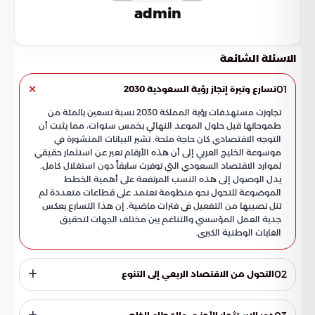
admin
الاسئلة الشائعة
01
تسارع وتيرة إنجاز رؤية السعودية 2030
تجاوزت مستهدفات رؤية المملكة 2030 نسبة تسعين بالمئة من
طموحاتها قبل حلول الموعد النهائي بخمس سنوات، مما يثبت أن
التوجه الاقتصادي كان حاجة ملحة. تشير البيانات المنشورة في
موسوعة الخليج العربي إلى أن هذه الأرقام تعبر عن استثمار حقيقي
لموارد الاقتصاد السعودي التي توفرت سابقاً دون استغلال كامل.
يدل الوصول إلى هذه النسب المرتفعة على أهمية الخطط
الموضوعة للتحول نحو منظومة تعتمد على قطاعات متعددة لم
تنل نصيبها من التفعيل في فترات ماضية. إن هذا التسارع يعكس
جدية العمل المؤسسي والتناغم بين مختلف الجهات لتحقيق
الغايات الوطنية الكبرى.
02
التحول من الاقتصاد الريعي إلى التنوع
يشكل الانتقال من الاعتماد الكلي على النفط إلى بناء قاعدة إنتاجية
واسعة جوهر هذا التحرك الاقتصادي الجديد في المملكة. أثمرت