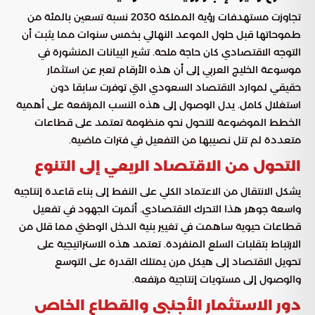
تجاوزت مستهدفات رؤية المملكة 2030 نسبة تسعين بالمئة من
طموحاتها قبل حلول الموعد النهائي بخمس سنوات مما يثبت أن
التوجه الاقتصادي كان حاجة ملحة. تشير البيانات المنشورة في
موسوعة الخليج العربي إلى أن هذه الأرقام تعبر عن استثمار
حقيقي لموارد الاقتصاد السعودي التي توفرت سابقا دون
استغلال كامل. يدل الوصول إلى هذه النسب المرتفعة على أهمية
الخطط الموضوعة للتحول نحو منظومة تعتمد على قطاعات
متعددة لم تنل نصيبها من التفعيل في فترات ماضية.
التحول من الاقتصاد الريعي إلى التنوع
يشكل الانتقال من الاعتماد الكلي على النفط إلى بناء قاعدة إنتاجية
واسعة جوهر هذا التحرك الاقتصادي. أثمرت الجهود في تفعيل
قطاعات حيوية ساهمت في تغيير بنية الدخل الوطني مما قلل من
الارتباط بتقلبات السلع المنفردة. تعتمد هذه الاستراتيجية على
تحويل الاقتصاد إلى هيكل مرن يمتلك القدرة على التوسع
والوصول إلى مستويات إنتاجية مرتفعة.
دور الاستثمار الأجنبي والقطاع الخاص