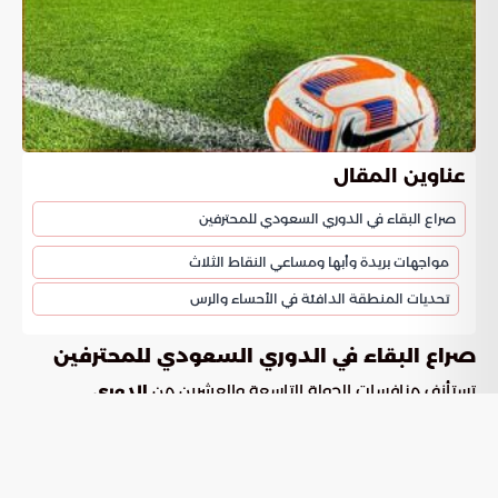
عناوين المقال
صراع البقاء في الدوري السعودي للمحترفين
مواجهات بريدة وأبها ومساعي النقاط الثلاث
تحديات المنطقة الدافئة في الأحساء والرس
صراع البقاء في الدوري السعودي للمحترفين
تستأنف منافسات الجولة التاسعة والعشرين من
الدوري
فعالياتها وسط ترقب جماهيري كبير، حيث
السعودي للمحترفين
دخلت المسابقة مراحلها الحاسمة التي لا تقبل أنصاف الحلول.
تتسابق الأندية خلال هذه الجولة لتحقيق أهداف متباينة، إذ تسعى