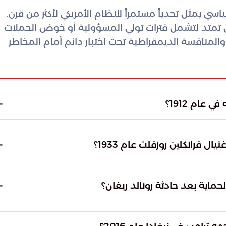
اسي يمثل تحدياً مستمراً للنظام الأمريكي لأكثر من قرن.
ل تمتد لتشمل فترات تولي المسؤولية أو خوض الحملات
والمنافسة الديمقراطية تحت اختبار دائم أمام المخاطر
عام 1912؟
على إكمال برنامجه السياسي وخطابه رغم تعرضه لإطلاق
اء سعيه للفوز بفترة رئاسية ثالثة، وتبرز هذه الواقعة
فرانكلين روزفلت عام 1933؟
رشحين الرئاسيين في بدايات القرن العشرين ومستوى
ي، لم يصب الرئيس المنتخب بأذى، لكن الرصاصات التي
مدة شيكاغو. أدت تلك الجراح إلى وفاة العمدة لاحقاً،
حماية بعد حادثة رونالد ريغان؟
ب فترات التحول السياسي الكبرى ويؤدي لضحايا من
دثة إطلاق النار على ريغان عام 1981 إلى فرض تغييرات جذرية في إجراءات الحماية الرئاسية وتطوير
ذه التعديلات على سد الثغرات الأمنية التي ظهرت عند