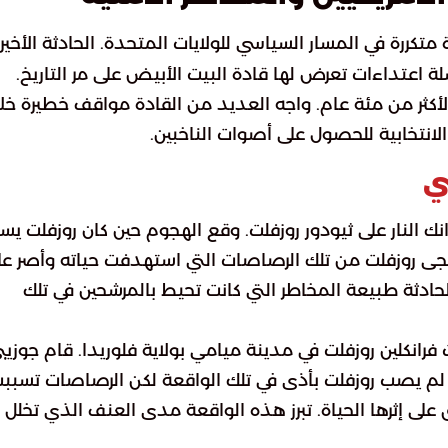
تكررة في المسار السياسي للولايات المتحدة. الحادثة الأخير
اعتداءات تعرض لها قادة البيت الأبيض على مر التاريخ.
أكثر من مئة عام. واجه العديد من القادة مواقف خطيرة خل
لانتخابية للحصول على أصوات الناخبين.
ي
أطلق جون فلامانج شرانك النار على ثيودور روزفلت. وقع الهجوم حين كان روزفلت 
. نجى روزفلت من تلك الرصاصات التي استهدفت حياته وأصر عل
ادثة طبيعة المخاطر التي كانت تحيط بالمرشحين في تلك
ادثة أخرى استهدفت فرانكلين روزفلت في مدينة ميامي بولاية فلوريدا. قام جوزي
. لم يصب روزفلت بأذى في تلك الواقعة لكن الرصاصات تسبب
ى إثرها الحياة. تبرز هذه الواقعة مدى العنف الذي تخلل