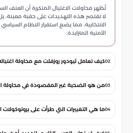
تُظهر محاولات الاغتيال المتكررة أن العنف السي
لا تقتصر هذه التهديدات على حقبة معينة، ب
الانتخابية، مما يضع استقرار النظام السياسي 
الأمنية المتزايدة.
كيف تعامل ثيودور روزفلت مع محاولة اغتياله في 
02
أظهر ثيودور روزفلت شجاعة لافتة عندما أصر 
نار من قبل جون فلامانج شرانك. وقع الحادث أثن
من هو الضحية غير المقصودة في محاولة اغتيال 
03
طبيعة المخاطر الجسيمة التي كانت تحيط بالم
خلال محاولة اغتيال فرانكلين روزفلت في ميام
الإصرار الشخصي للقادة.
أطلقها جوزيبي زانغارا أصابت أنطون سيرماك، ع
ما هي التغييرات التي طرأت على بروتوكولات ال
04
مما يبرز مدى العنف العشوائي الذي قد يصاح
أدت حا
المسؤولين المحيطين بالهدف الأساسي.
بروتوكولات تأمين التحركات الميدانية. ركزت ه