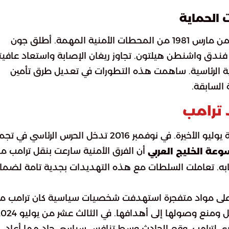
 الحماية
تعد واقعة إطلاق النار على رونالد ريغان في الثلاثين من مارس 1981 من المحطات الأمنية المهمة. أطلق جون
 فندق واشنطن هيلتون. تجاوز ريغان الإصابة واستعاد عافيت
اية الرئاسية. ساهمت هذه التطورات في تعديل طرق تأمين
 السابقة.
 ترامب
واجه دونالد ترامب مواقف أمنية متعددة قبل حادثة يوليو الأخيرة. في نوفمبر 2016 تدخل الحرس الرئاسي ف
أن الفرق الأمنية سارعت بنقل ترامب م
عة الخليج العربي
به. تعاملت السلطات مع هذه التهديدات بجدية تامة لضما
ر إرسال طرود احتوت على مواد متفجرة استهدفت شخصيات سياسية كان ترامب 
ضمنها. نجحت الأجهزة الأمنية في اعتراض تلك الرسائل ومنع وصولها إلى أهدافها. في الث
ي لترامب. وقع الحادث وسط تنافس سياسي حاد مما أعاد