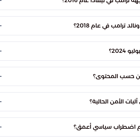
رامب في نيفادا عام 2016؟
 تعزيز قدرة الحرس الرئاسي على حماية القادة من
ي بسرعة فائقة خلال تجمع انتخابي في نيفادا إثر الاشتباه بوجود
 فوراً من فوق المنصة لتأمين المكان، ولم يعد لإكمال
لد ترامب في عام 2018؟
 يعكس الجدية التامة في التعامل مع أي تهديد محتمل.
 عام 2018 بإرسال طرود تحتوي على مواد متفجرة استهدفت مجموعة من
بين المستهدفين. نجحت الأجهزة الأمنية في اعتراض هذه
 2024؟
ا يبرز تنوع أساليب التهديد الأمني التي تتجاوز
لتي نفذها توماس ماثيو كروكس، في ظل تنافس سياسي حاد جداً وخلال
إعادة فتح النقاش حول فاعلية تأمين المواقع
عين حسب المحتوى؟
الأمنية على حماية الشخصيات السياسية في بيئات
اً يواجه الأنظمة السياسية بصرف النظر عن الانتماءات
ت رؤساء ومرشحين من خلفيات سياسية مختلفة، مما
آليات الأمن الحالية؟
سلوكيات فردية لا تفرق بين حزب وآخر في استهداف
ل قدرة آليات الأمن والسياسة على ضبط الانقسامات
دفع للتأمل في نجاعة الوسائل التقليدية للتأمين في
 أم اضطراب سياسي أعمق؟
 الحاجة تتطلب استراتيجيات جديدة تتجاوز مجرد الحماية