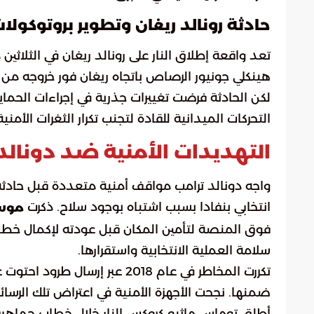
حادثة رونالد ريغان وتطوير بروتوكولات
هينكلي جونيور الرصاص باتجاه ريغان فور خروجه من
لكن الحادثة فرضت تغييرات جذرية في إجراءات الحم
التحركات الميدانية للقادة لتجنب تكرار الثغرات الأمنية
التهديدات الأمنية ضد دونالد
انتخابي بنفادا بسبب اشتباه بوجود سلاح. ذكرت
موسو
فوق المنصة لتأمين المكان قبل عودته لإكمال خطا
سلامة العملية الانتخابية واستقرارها.
تكررت المخاطر في عام 2018 عب
أطلق توماس ماثيو كروكس النار خلال خطاب جماهير