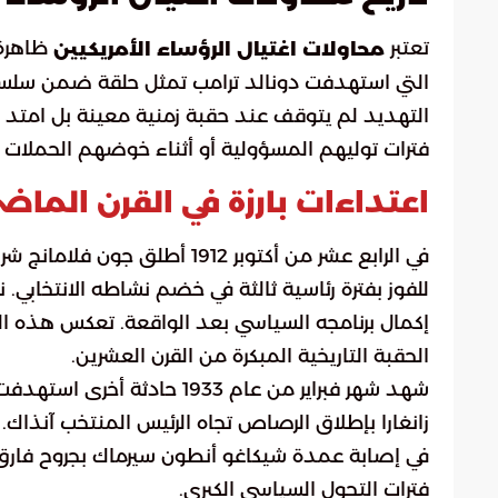
تعتبر
ظاهرة م
محاولات اغتيال الرؤساء الأمريكيين
التي استهدفت دونالد ترامب تمثل حلقة ضمن سلسلة 
التهديد لم يتوقف عند حقبة زمنية معينة بل امتد ل
فترات توليهم المسؤولية أو أثناء خوضهم الحملات ا
اعتداءات بارزة في القرن الماض
في الرابع عشر من أكتوبر 1912 
للفوز بفترة رئاسية ثالثة في خضم نشاطه الانتخابي
إكمال برنامجه السياسي بعد الواقعة. تعكس هذه الح
الحقبة التاريخية المبكرة من القرن العشرين.
شهد شهر فبراير من عام 1933 ح
زانغارا بإطلاق الرصاص تجاه الرئيس المنتخب آنذاك
في إصابة عمدة شيكاغو أنطون سيرماك بجروح فارق عل
فترات التحول السياسي الكبرى.