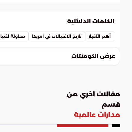
تفتح الوقائع المتلاحقة باب النقاش حول ما إ
الجسدية إلى معالجة جذور العنف.
يقوم بها أشخاص مضطربون، أم أنها انعكاس ل
التساؤل يبحث في العلاقة بين المناخ السياسي
الكلمات الدلائلية
تستهدف قمة الهرم السياسي.
أهم الآخبار
تاريخ الاغتيالات في امريكا
محاولة اغتيا
عرض الكومنتات
مقالات اخري من
قسم
مدارات عالمية