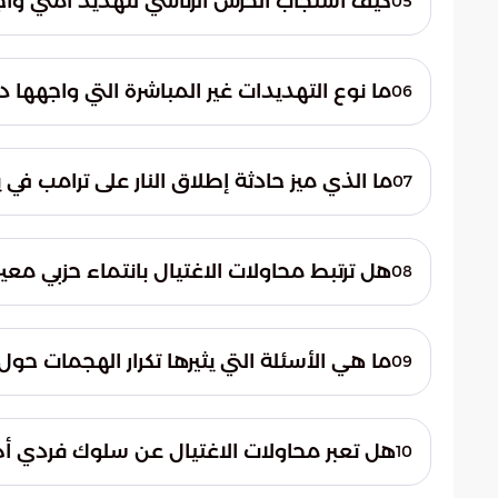
كيف استجاب الحرس الرئاسي لتهديد أمني واجهه ت
05
خروج الرئيس من الأماكن العامة، مما ساهم في
في نوفمبر 2016، تدخل الحرس الرئاس
الهجمات المفاجئة في المستقبل.
سلاح. قامت الفرق الأمنية بنقل دونالد ترامب
ما نوع التهديدات غير المباشرة التي واجهها دونا
06
خطابه إلا بعد التأكد من سلامة الموقع، مما
تمثلت التهديدات في
الشخصيات السياسية البارزة، وكان ترامب من 
ما الذي ميز حادثة إطلاق النار على ترامب في يوليو
07
الرسائل المفخخة قبل وصولها إلى وجهتها، وهو م
وقعت حادثة يوليو 2024، ا
المواجهة المباشرة إلى الهجمات عبر البريد.
خطاب جماهيري مفتوح. أدت هذه الواقعة إلى 
هل ترتبط محاولات الاغتيال بانتماء حزبي م
08
المفتوحة أمام الجمهور، ومدى قدرة الأجهزة 
يشير المحتوى إلى أن العنف السياسي يظل تحدي
يصعب السيطرة عليها بشكل كامل.
الحزبية للقادة المستهدفين. فالهجمات شمل
ما هي الأسئلة التي يثيرها تكرار الهجمات حول 
09
يعني أن التهديد ينبع من اضطرابات أعمق أو 
يطرح تكرار هذه الهجمات تساؤلات جوهرية حو
استقرار الدولة.
الاجتماعية الحادة وضمان سلامة القادة. كما ي
هل تعبر محاولات الاغتيال عن سلوك فردي
10
ظل التحولات الاجتماعية الحالية، وما إذا كانت