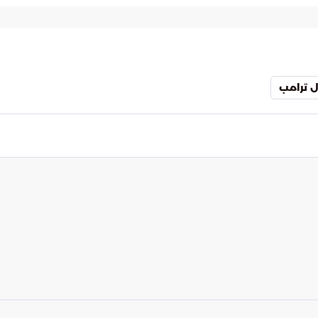
ذا كانت هذه المحاولات مجرد سلوكيات فردية معزولة
اضطراب أعمق في بنية الاستقرار السياسي. هذا
 المشحون وبين تحفيز الأفراد على ارتكاب أعمال عنف
ل ترامب