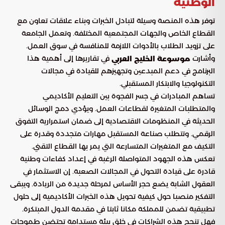
الوطنية
توفر هذه المنصة وسيلة لتبادل الخبرات وبناء علاقات تعاون مع
القطاع الخاص والجهات المجتمعية المختلفة. وتعمل الجامعة
على تزويد الطلاب بالأدوات اللازمة للمنافسة في سوق العمل.
وأشارت
في تقاريرها إلى أهمية هذا
موسوعة الخليج العربي
البرنامج في دعم المبدعين وتجهيزهم للقيادة في مجالات
التكنولوجيا والابتكار المستقبلي.
تساهم المبادرات في جسر الفجوة بين التعليم الأكاديمي
والمتطلبات المتغيرة لقطاعات العمل. ويؤدي دمج الوسائل
الحديثة في المنظومات الاقتصادية إلى ضمان استمرارية التفوق
الرقمي. وتتطلب صناعة المستقبل مهارات متجددة وقدرة على
التكيف مع المتغيرات المتسارعة التي يمر بها القطاع التقني.
تعكس هذه الجهود المتواصلة الرغبة في إعداد كفاءات وطنية
قادرة على قيادة التحول في المجالات الصعبة. إن الاستثمار في
العقول الشابة يضع حجر الأساس لمرحلة جديدة من الريادة. ويبقى
التفكير منصبا حول كيفية تحويل هذه الخبرات الأكاديمية إلى حلول
تطبيقية تضمن للمملكة مكانا ثابتا في مقدمة الدول المبتكرة.
فهل تنجح هذه الشراكات في خلق بيئة مستدامة تحتضن طموحات