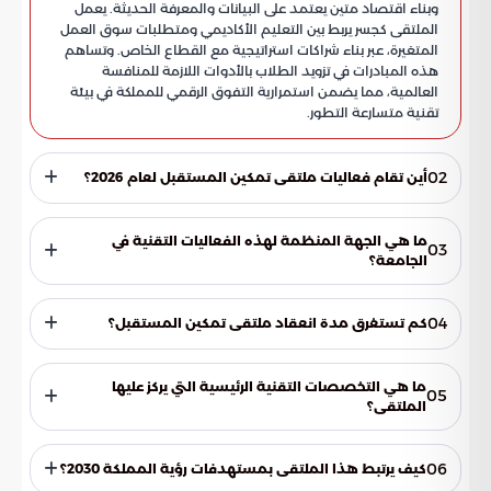
وبناء اقتصاد متين يعتمد على البيانات والمعرفة الحديثة. يعمل
الملتقى كجسر يربط بين التعليم الأكاديمي ومتطلبات سوق العمل
المتغيرة، عبر بناء شراكات استراتيجية مع القطاع الخاص. وتساهم
هذه المبادرات في تزويد الطلاب بالأدوات اللازمة للمنافسة
العالمية، مما يضمن استمرارية التفوق الرقمي للمملكة في بيئة
تقنية متسارعة التطور.
02
أين تقام فعاليات ملتقى تمكين المستقبل لعام 2026؟
تنعقد فعاليات الملتقى في مركز الملك فيصل للمؤتمرات بجامعة
الملك عبد العزيز. ويعد هذا المركز منصة حيوية لاستضافة
ما هي الجهة المنظمة لهذه الفعاليات التقنية في
03
التجمعات المهنية الكبرى التي تجمع الخبراء والممارسين في
الجامعة؟
القطاعات الرقمية المختلفة في المنطقة.
تتولى كلية الحاسبات وتقنية المعلومات بجامعة الملك عبد العزيز
مسؤولية تنظيم هذا الملتقى. ويهدف هذا التنظيم إلى تفعيل
04
كم تستغرق مدة انعقاد ملتقى تمكين المستقبل؟
دور الكلية في قيادة الحراك التقني وتأهيل الطلاب للمشاركة الفعالة
في المشروعات البرمجية الحديثة.
يمتد البرنامج الزمني للملتقى لمدة أربعة أيام متواصلة. تخصص
هذه الأيام لتقديم محتوى مكثف يتنوع بين الجلسات الحوارية
ما هي التخصصات التقنية الرئيسية التي يركز عليها
05
التخصصية وورش العمل التي تهدف إلى صقل مهارات المشاركين
الملتقى؟
وتلبية تطلعاتهم المهنية.
يركز الملتقى بشكل أساسي على علوم الحوسبة، والذكاء
الاصطناعي، وأمن المعلومات. وتعتبر هذه المجالات الركائز
06
كيف يرتبط هذا الملتقى بمستهدفات رؤية المملكة 2030؟
الأساسية التي يقوم عليها التحول الرقمي المعاصر، وهي