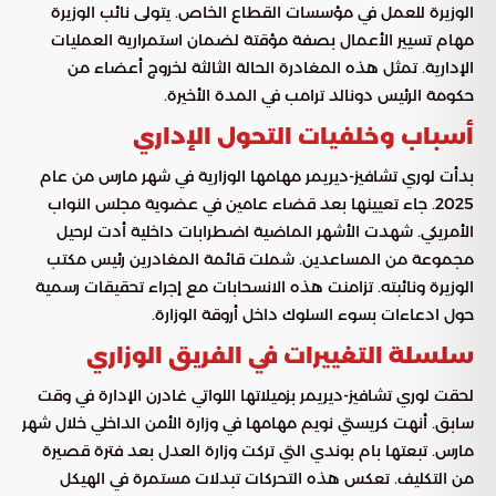
الوزيرة للعمل في مؤسسات القطاع الخاص. يتولى نائب الوزيرة
مهام تسيير الأعمال بصفة مؤقتة لضمان استمرارية العمليات
الإدارية. تمثل هذه المغادرة الحالة الثالثة لخروج أعضاء من
حكومة الرئيس دونالد ترامب في المدة الأخيرة.
أسباب وخلفيات التحول الإداري
بدأت لوري تشافيز-ديريمر مهامها الوزارية في شهر مارس من عام
2025. جاء تعيينها بعد قضاء عامين في عضوية مجلس النواب
الأمريكي. شهدت الأشهر الماضية اضطرابات داخلية أدت لرحيل
مجموعة من المساعدين. شملت قائمة المغادرين رئيس مكتب
الوزيرة ونائبته. تزامنت هذه الانسحابات مع إجراء تحقيقات رسمية
حول ادعاءات بسوء السلوك داخل أروقة الوزارة.
سلسلة التغييرات في الفريق الوزاري
لحقت لوري تشافيز-ديريمر بزميلاتها اللواتي غادرن الإدارة في وقت
سابق. أنهت كريستي نويم مهامها في وزارة الأمن الداخلي خلال شهر
مارس. تبعتها بام بوندي التي تركت وزارة العدل بعد فترة قصيرة
من التكليف. تعكس هذه التحركات تبدلات مستمرة في الهيكل