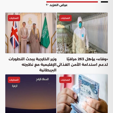
عرض المزيد
المحليات
المحليات
«وقاء» يؤهل 263 مراقبًا
وزير الخارجية يبحث التطورات
لدعم استدامة الأمن الغذائي
الإقليمية مع نظيرته
البريطانية
المحليات
المحليات