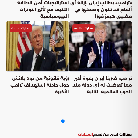
«ترامب» يطالب إيران بإزالة أي
استراتيجيات أمن الطاقة:
ألغام قد تكون وضعتها في
التكيف مع تأثير التوترات
مضيق هرمز فورًا
الجيوسياسية
مدارات عالمية
مدارات عالمية
ترامب: ضربنا إيران بقوة أكبر
رؤية قانونية من تود بلانش
مما تعرضت له أي دولة منذ
حول حادثة استهداف ترامب
الحرب العالمية الثانية
الأخيرة
مقالات اخري من قسم
المحليات