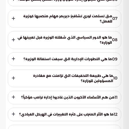
سيتولى نائب الوزيرة مهام تسيير الأعمال بصفة مؤقتة، وذلك
لضمان عدم تأثر العمليات الإدارية بفرغ المنصب.
متى تسلمت لوري تشافيز-ديريمر مهام منصبها كوزيرة
07
للعمل؟
بدأت مهامها الرسمية في شهر مارس من عام 2025، وذلك بعد
انتهاء فترة عملها في مجلس النواب.
ما هو الدور السياسي الذي شغلته الوزيرة قبل تعيينها في
08
الوزارة؟
شغلت منصب عضو في مجلس النواب الأمريكي لمدة عامين قبل
انتقالها إلى السلطة التنفيذية.
09
ما هي التطورات الإدارية التي سبقت استقالة الوزيرة؟
شهدت الوزارة اضطرابات داخلية أدت إلى استقالة مجموعة من
المساعدين، بمن فيهم رئيس مكتب الوزيرة ونائبته.
ما هي طبيعة التحقيقات التي تزامنت مع مغادرة
10
المسؤولين للوزارة؟
تزامنت الانسحابات مع إجراء تحقيقات رسمية حول ادعاءات تتعلق
بسوء السلوك داخل أروقة وزارة العمل.
11
من هم الأعضاء الآخرون الذين غادروا إدارة ترامب مؤخراً؟
شملت قائمة المغادرين كريستي نويم من وزارة الأمن الداخلي، وبام
بوندي التي تركت وزارة العدل.
12
ما هو الأثر المترتب على كثرة التغييرات في الهيكل القيادي؟
تؤدي هذه التغييرات إلى فرض ضغوط كبيرة على عملية اختيار