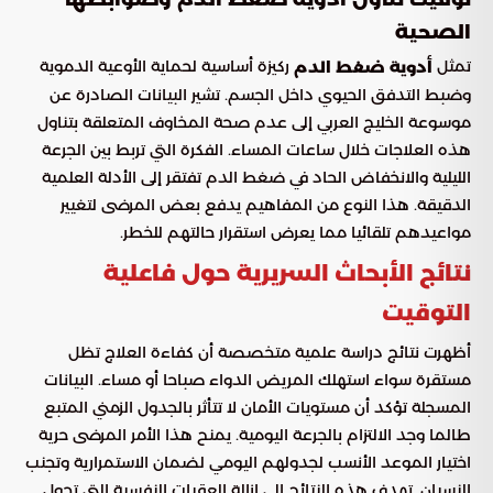
الصحية
تمثل
ركيزة أساسية لحماية الأوعية الدموية
أدوية ضغط الدم
وضبط التدفق الحيوي داخل الجسم. تشير البيانات الصادرة عن
موسوعة الخليج العربي إلى عدم صحة المخاوف المتعلقة بتناول
هذه العلاجات خلال ساعات المساء. الفكرة التي تربط بين الجرعة
الليلية والانخفاض الحاد في ضغط الدم تفتقر إلى الأدلة العلمية
الدقيقة. هذا النوع من المفاهيم يدفع بعض المرضى لتغيير
مواعيدهم تلقائيا مما يعرض استقرار حالتهم للخطر.
نتائج الأبحاث السريرية حول فاعلية
التوقيت
أظهرت نتائج دراسة علمية متخصصة أن كفاءة العلاج تظل
مستقرة سواء استهلك المريض الدواء صباحا أو مساء. البيانات
المسجلة تؤكد أن مستويات الأمان لا تتأثر بالجدول الزمني المتبع
طالما وجد الالتزام بالجرعة اليومية. يمنح هذا الأمر المرضى حرية
اختيار الموعد الأنسب لجدولهم اليومي لضمان الاستمرارية وتجنب
النسيان. تهدف هذه النتائج إلى إزالة العقبات النفسية التي تحول