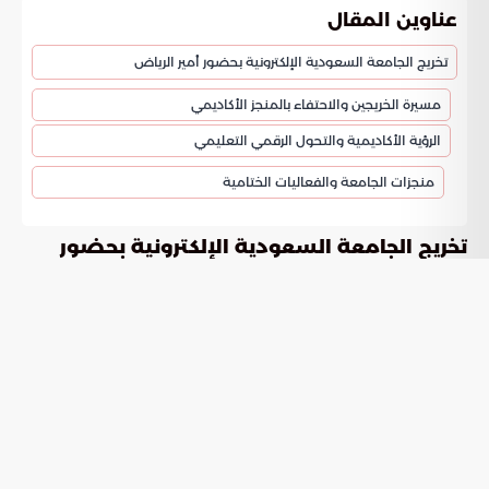
عناوين المقال
تخريج الجامعة السعودية الإلكترونية بحضور أمير الرياض
مسيرة الخريجين والاحتفاء بالمنجز الأكاديمي
الرؤية الأكاديمية والتحول الرقمي التعليمي
منجزات الجامعة والفعاليات الختامية
تخريج الجامعة السعودية الإلكترونية بحضور
أمير الرياض
رعى الأمير فيصل بن بندر بن عبدالعزيز، أمير منطقة الرياض، حفل
لعام 1447هـ، حيث احتفت
تخريج الجامعة السعودية الإلكترونية
المؤسسة الأكاديمية بتخريج 1800 طالب وطالبة من حملة
البكالوريوس والماجستير. أقيمت الفعاليات في مسرح ميادين
بالدرعية، وكان في استقبال سموه رئيس الجامعة الدكتور محمد بن
يحيى مرضي ولفيف من القيادات التعليمية، إذ بدأت المراسم
بالنشيد الملكي وتلاوة آيات من القرآن الكريم، تلاها استعراض