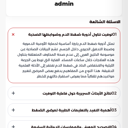
admin
الاسئلة الشائعة
01
توقيت تناول أدوية ضغط الدم وضوابطها الصحية
تمثل أدوية ضغط الدم ركيزة أساسية لحماية الأوعية الدموية
وضبط التدفق الحيوي داخل الجسم. تشير البيانات الصادرة عن
موسوعة الخليج العربي إلى عدم صحة المخاوف المتعلقة بتناول
هذه العلاجات خلال ساعات المساء. الفكرة التي تربط بين الجرعة
الليلية والانخفاض الحاد في ضغط الدم تفتقر إلى الأدلة العلمية
الدقيقة. هذا النوع من المفاهيم يدفع بعض المرضى لتغيير
مواعيدهم تلقائياً مما يعرض استقرار حالتهم للخطر.
02
نتائج الأبحاث السريرية حول فاعلية التوقيت
أظهرت نتائج دراسة علمية متخصصة أن كفاءة العلاج تظل
مستقرة سواء استهلك المريض الدواء صباحاً أو مساءً. البيانات
03
أهمية التقيد بالتعليمات الطبية لمرضى الضغط
المسجلة تؤكد أن مستويات الأمان لا تتأثر بالجدول الزمني المتبع
طالما وجد الالتزام بالجرعة اليومية. يمنح هذا الأمر المرضى حرية
يتوقف نجاح السيطرة على المرض على اتباع توجيهات الطبيب الذي
اختيار الموعد الأنسب لجدولهم اليومي لضمان الاستمرارية وتجنب
يحدد المواعيد وفقاً للاحتياجات الفردية لكل حالة صحية. تجنب
04
التصحيح المعرفي والممارسات الدوائية السليمة