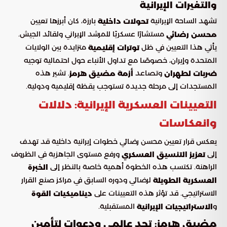
والتغيرات الإيرانية
تشهد الساحة الإيرانية
بارزة، كان أبرزها تعيين
تحولات داخلية
مستشارًا عسكريًا للمرشد الإيراني ولقائد الجيش.
محسن رضائي
يأتي هذا التعيين في ظل
متزايدة بين الولايات
توترات إقليمية
المتحدة وإيران، خصوصًا مع تداول الأنباء حول احتمالية توجيه
وتصاعد
. تشير هذه
ضربات لطهران
أزمة مضيق هرمز
المستجدات إلى مرحلة جديدة تستوجب يقظة إقليمية ودولية.
التعيينات العسكرية الإيرانية: دلالات
وانعكاسات
يعكس قرار تعيين محسن رضائي خطوات إيرانية داخلية قد تهدف
إلى
ورفع مستوى الجاهزية في الظروف
تعزيز التنسيق العسكري
الراهنة. تكتسب هذه الخطوة أهمية خاصة بالنظر إلى
الخبرة
لرضائي ودوره السابق في مراكز صنع القرار
العسكرية الطويلة
الاستراتيجي. قد تؤثر هذه التعيينات على
ديناميكيات القوة
و
المستقبلية.
الاستراتيجيات الإيرانية
مضيق هرمز: تحد عالمي ودعوات لتأمين