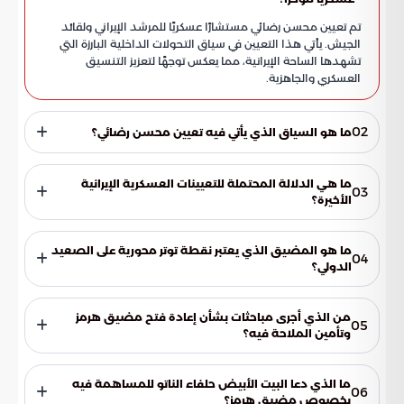
تم تعيين محسن رضائي مستشارًا عسكريًا للمرشد الإيراني ولقائد
الجيش. يأتي هذا التعيين في سياق التحولات الداخلية البارزة التي
تشهدها الساحة الإيرانية، مما يعكس توجهًا لتعزيز التنسيق
العسكري والجاهزية.
02
ما هو السياق الذي يأتي فيه تعيين محسن رضائي؟
يأتي تعيين محسن رضائي في ظل توترات إقليمية متزايدة بين
الولايات المتحدة وإيران. تتضمن هذه التوترات تداول أنباء حول
ما هي الدلالة المحتملة للتعيينات العسكرية الإيرانية
03
احتمالية توجيه ضربات لطهران وتصاعد أزمة مضيق هرمز.
الأخيرة؟
تعكس التعيينات العسكرية الإيرانية، مثل قرار تعيين محسن رضائي،
خطوات داخلية قد تهدف إلى تعزيز التنسيق العسكري ورفع
ما هو المضيق الذي يعتبر نقطة توتر محورية على الصعيد
04
مستوى الجاهزية. يكتسب هذا أهمية خاصة نظرًا لخبرة رضائي
الدولي؟
العسكرية الطويلة ودوره السابق في مراكز صنع القرار الاستراتيجي.
يعتبر مضيق هرمز نقطة توتر محورية على الصعيد الدولي. تواجه
الممرات الملاحية في المضيق تحديات كبيرة، مما يتطلب يقظة
من الذي أجرى مباحثات بشأن إعادة فتح مضيق هرمز
05
إقليمية ودولية لضمان استقرار الملاحة.
وتأمين الملاحة فيه؟
أفاد البيت الأبيض أن الرئيس الأمريكي دونالد ترامب أجرى مباحثات
مع القادة الأوروبيين. تركزت هذه المباحثات على بحث سبل إعادة
ما الذي دعا البيت الأبيض حلفاء الناتو للمساهمة فيه
06
فتح المضيق وتأمين حرية الملاحة فيه، مما يعكس أهمية
بخصوص مضيق هرمز؟