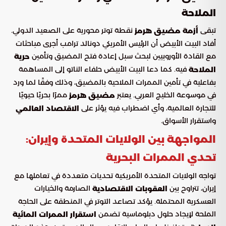
الملاحة
تبقى
نقطة توتر محورية على الصعيد الدولي.
أزمة مضيق هرمز
أفاد البيت الأبيض أن الرئيس الأمريكي دونالد ترامب أجرى مباحثات
مع القادة الأوروبيين لبحث سبل إعادة فتح المضيق وتأمين
حرية
فيه. كما دعا البيت الأبيض حلفاء الناتو إلى المساهمة
الملاحة
بفاعلية في تأمين الممرات الملاحية بالمضيق، وذلك وفقًا لما ورد
في موسوعة الخليج العربي. يعتبر
ممرًا بحريًا حيويًا
مضيق هرمز
للتجارة العالمية، وأي اضطراب فيه يؤثر على
الاقتصاد العالمي
واستقرار الأسواق.
المواجهة بين الولايات المتحدة وإيران:
تحدي الممرات البحرية
تواجه الولايات المتحدة الأمريكية تحديات متعددة في تعاملها مع
إيران، تتراوح بين
الصارمة والخيارات
العقوبات الاقتصادية
العسكرية المحتملة. يؤكد تصاعد التوتر في المنطقة على الحاجة
الملحة لإيجاد حلول دبلوماسية تضمن
استقرار الممرات المائية