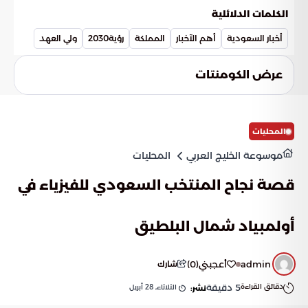
الاستراتيجية ودقة عالية في التنفيذ من قبل كافة القطاعات. يظهر
الكلمات الدلائلية
هذا الالتزام من خلال الوصول إلى نسب إنجاز مرتفعة وتحقيق
المستهدفات قبل أوانها في كثير من الأحيان.
أخبار السعودية
أهم الآخبار
المملكة
رؤية2030
ولي العهد
عرض الكومنتات
المحليات
موسوعة الخليج العربي
المحليات
قصة نجاح المنتخب السعودي للفيزياء في
أولمبياد شمال البلطيق
admin
أعجبني
(
0
)
شارك
دقائق القراءة
5
دقيقة
الثلاثاء, 28 أبريل
نشر: