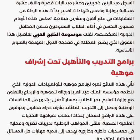
السجل ميداليتين ذهبيتين وعشر ميداليات فضية واثنتي عشرة
ميدالية برونزية وخمس شهادات تقدير. بدأت هذه الرحلة من
المشاركات في عام ألفين وعشرين ميلادية. تعكس هذه الأرقام
مستوى التحسن في أداء الطلاب السعوديين ضمن المحافل
الدولية المتخصصة. نقلت
تفاصيل هذا
موسوعة الخليج العربي
التفوق الذي يضع المملكة في مقدمة الدول المهتمة بالعلوم
الأساسية.
برامج التدريب والتأهيل تحت إشراف
موهبة
تأتي هذه النتائج ثمرة لبرنامج موهبة للأولمبيادات الدولية الذي
تنظمه مؤسسة الملك عبدالعزيز ورجاله للموهبة والإبداع بالتعاون
مع وزارة التعليم. يمر الطلاب بمسار تأهيلي يبتدئ من المنافسات
الوطنية ويصل إلى التدريب المكثف. يشرف خبراء محليون ودوليون
على هذه البرامج لضمان إعداد الطلاب لمواجهة التحديات
العلمية الصعبة. تتلقى المواهب الوطنية تدريبات نظرية وعملية
في معسكرات داخلية وخارجية تهدف إلى تنمية مهارات حل المسائل
الفيزيائية المتقدمة.