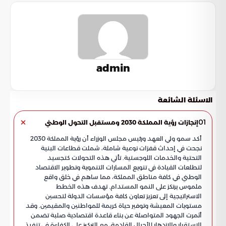
admin
الاسئلة الشائعة
01
إنجازات رؤية المملكة 2030 ومستقبل التحول الوطني
أكد سمو ولي العهد ورئيس مجلس الوزراء أن رؤية المملكة 2030
نجحت في إحداث قفزات نوعية شاملة، شملت قطاعات البنية
التحتية والخدمات اللوجستية. تأتي هذه التحولات كتجسيد
لتطلعات القيادة في تنويع المسارات التنموية وتطوير الاقتصاد
الوطني في كافة مناطق المملكة، مما ساهم في خلق واقع
ملموس يرتكز على النمو المستدام. تهدف هذه الخطط
الاستراتيجية إلى تعزيز تعاون كافة مؤسسات الدولة لتحسين
مستويات المعيشة وتوفير حياة كريمة للمواطنين والمقيمين. وقد
أثمرت الجهود المتواصلة عن بناء قاعدة اقتصادية صلبة تضمن
الاستقرار والازدهار للأجيال القادمة، مع التركيز على الكفاءة في تنفيذ