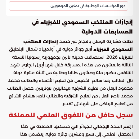
دور المؤسسات الوطنية في تمكين الموهوبين
إنجازات
في
المنتخب السعودي للفيزياء
المسابقات الدولية
تكللت مشاركة الوطن بالنجاح عبر حصد
إنجازات المنتخب
أربع جوائز دولية في أولمبياد شمال البلطيق
السعودي للفيزياء
للفيزياء 2026. استضافت مدينة تالين بجمهورية إستونيا النسخة
الثالثة والعشرين من هذه المسابقة خلال شهر أبريل الجاري. شهد
التنافس حضور مئة وعشرين طالبا وطالبة من ثلاثة عشرة دولة.
نال الطالب رضا سالم الخميس من تعليم الأحساء والطالب محمد
محمود الرمل من تعليم الشرقية ميداليتين برونزيتين. حصل الطالب
محمد ناصر العلي من تعليم الشرقية والطالب ناصر هشام الشائع
من تعليم الرياض على شهادتي تقدير.
سجل حافل من التفوق العلمي للمملكة
ارتفع العدد الإجمالي للجوائز التي حصدتها المملكة في هذا
المحفل العلمي إلى تسع وعشرين جائزة دولية. يتضمن هذا