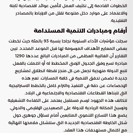
الخطوات القادمة إلى تكثيف العمل لتأمين عوائد اقتصادية ثابتة
والاعتماد على موارد دخل متنوعة تقلل من الارتباط بالمصادر
التقليدية.
أرقام ومبادرات التنمية المستدامة
سجلت مؤشرات الأداء السنوية نجاحا بنسبة 93 بالمئة حيث تخطت
بعض المعايير الأهداف المرسومة لها قبل الموعد المحدد. تبين
التقارير أن الغالبية العظمى من المبادرات البالغ عددها 1290
مبادرة تسير وفق الجدول الزمني المخطط له أو اكتملت بالفعل.
تتبع الدولة منهجية تجعل من كل منجز نقطة انطلاق لمشاريع
جديدة تضمن تدفق التنمية في كافة المسارات. تعبر هذه
الإحصاءات عن دقة في التنفيذ والتزام كامل بالخطط الاستراتيجية
التي تتبناها القطاعات الاقتصادية والاجتماعية في البلاد.
تتكاتف هذه الجهود لرسم مستقبل يعتمد على الكفاءة التشغيلية
وترسيخ المكانة الريادية للدولة على الصعيدين الإقليمي والدولي.
يضع هذا التسارع التنموي المتابعين أمام تساؤل جوهري حول
شكل الخارطة الاقتصادية الجديدة التي ستتشكل ملامحها النهائية
مع اكتمال مستهدفات هذا العقد.