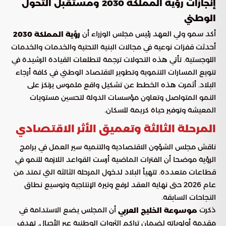
إنجازات رؤية المملكة 2030 ومستقبل التحول
الوطني
أكد سمو ولي العهد رئيس مجلس الوزراء أن
رؤية المملكة 2030
أحدثت قفزات نوعية في مجالات البنية التحتية والخدمات والخدمات
اللوجستية. تأتي هذه التحولات ترجمة لتطلعات القيادة الرشيدة في
تنويع المسارات التنموية وتطوير الاقتصاد الوطني في كافة أرجاء
البلاد. أثمرت هذه الخطط عن تشكيل واقع ملموس يرتكز على
النمو المتواصل وتعاون مؤسسات الدولة لتحسين مستويات
المعيشة وتوفير حياة كريمة للسكان.
المرحلة الثالثة وتعميق الأثر الاقتصادي
ناقش مجلس الشؤون الاقتصادية والتنمية سير العمل في برامج
الرؤية موضحا أن الفترات الماضية أرست القواعد اللازمة للنمو في
قطاعات متعددة. تتهيأ البلاد لدخول المرحلة الثالثة التي تمتد من
عام 2026 حتى نهاية العقد لرفع وتيرة الإنتاجية وتوسيع نطاق
النجاحات السابقة.
ذكرت
أن المجلس يضع الاستدامة في
موسوعة الخليج العربي
مقدمة أولوياته لضمان تراكم الثروات الوطنية عبر الأجيال. تهدف