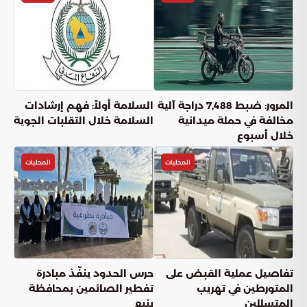
المرور: ضبط 7,488 دراجة آلية
السلامة أولاً: فهم إرشادات
مخالفة في حملة ميدانية
السلامة خلال التقلبات الجوية
خلال أسبوع
المحليات
المحليات
تفاصيل عملية القبض على
حرس الحدود ينفّذ مبادرة
المتورطين في تهريب
تفطير الصائمين بمحافظة
المتسللين
ينبع