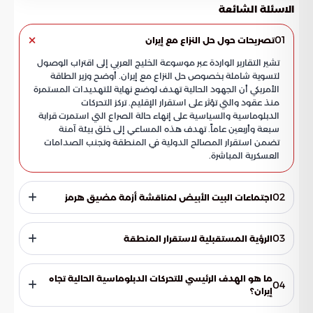
الاسئلة الشائعة
01
تصريحات حول حل النزاع مع إيران
تشير التقارير الواردة عبر موسوعة الخليج العربي إلى اقتراب الوصول
لتسوية شاملة بخصوص حل النزاع مع إيران. أوضح وزير الطاقة
الأمريكي أن الجهود الحالية تهدف لوضع نهاية للتهديدات المستمرة
منذ عقود والتي تؤثر على استقرار الإقليم. تركز التحركات
الدبلوماسية والسياسية على إنهاء حالة الصراع التي استمرت قرابة
سبعة وأربعين عاماً. تهدف هذه المساعي إلى خلق بيئة آمنة
تضمن استقرار المصالح الدولية في المنطقة وتجنب الصدامات
العسكرية المباشرة.
02
اجتماعات البيت الأبيض لمناقشة أزمة مضيق هرمز
شهد البيت الأبيض نقاشات مكثفة داخل غرفة العمليات لبحث
التطورات الأخيرة المتعلقة بسلامة الملاحة في مضيق هرمز.
03
الرؤية المستقبلية لاستقرار المنطقة
شملت المداولات مراجعة مسار المفاوضات الجارية والبحث في
الخيارات المتاحة للتعامل مع الأزمة المتجددة التي تهدد التجارة
يرتبط استقرار الإقليم بشكل مباشر بسلامة تدفقات الطاقة عبر
العالمية. يسعى المسؤولون للوصول إلى تفاهمات تضمن أمن
الممرات البحرية الحيوية. تضع الإدارة الأمريكية ملف حل النزاع مع
ما هو الهدف الرئيسي للتحركات الدبلوماسية الحالية تجاه
04
الممرات المائية وتنهي حالة التوتر القائمة. تبرز هذه الاجتماعات
إيران على رأس أولوياتها لضمان عدم تأثر المصالح الدولية بالخلافات
إيران؟
القلق الدولي المتزايد من احتمال تعطل إمدادات الطاقة وتأثير
السياسية القائمة في الشرق الأوسط. تعكس الاجتماعات المكثفة
ذلك على الاقتصاد العالمي.
تتمحور الأهداف الأساسية حول التوصل إلى تسوية شاملة تنهي