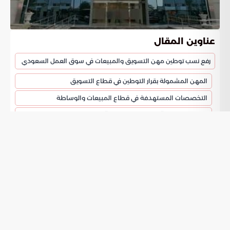
عناوين المقال
رفع نسب توطين مهن التسويق والمبيعات في سوق العمل السعودي
المهن المشمولة بقرار التوطين في قطاع التسويق
التخصصات المستهدفة في قطاع المبيعات والوساطة
الأدلة الإجرائية وآليات الامتثال للمنشآت
أهداف استراتيجية سوق العمل ورؤية 2030
رفع نسب
في
توطين مهن التسويق والمبيعات
سوق العمل السعودي
أقرت الجهات التنظيمية خطة زمنية لبدء
توطين مهن التسويق
بنسب محددة داخل منشآت القطاع الخاص. ويبدأ
والمبيعات
تفعيل هذا التوجه رسميا في التاسع عشر من شهر أبريل لعام
2026. تأتي هذه الخطوة بعد منح المؤسسات مهلة كافية