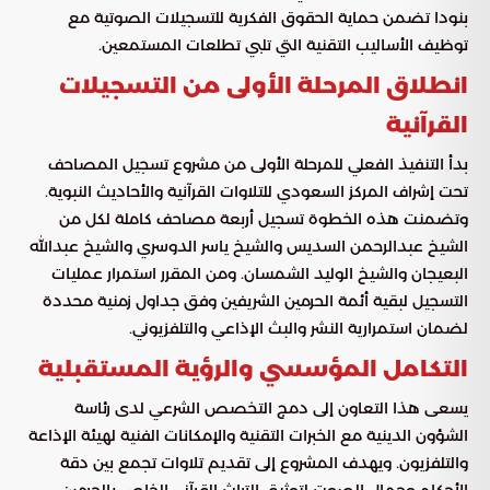
بنودا تضمن حماية الحقوق الفكرية للتسجيلات الصوتية مع
توظيف الأساليب التقنية التي تلبي تطلعات المستمعين.
انطلاق المرحلة الأولى من التسجيلات
القرآنية
بدأ التنفيذ الفعلي للمرحلة الأولى من مشروع تسجيل المصاحف
تحت إشراف المركز السعودي للتلاوات القرآنية والأحاديث النبوية.
وتضمنت هذه الخطوة تسجيل أربعة مصاحف كاملة لكل من
الشيخ عبدالرحمن السديس والشيخ ياسر الدوسري والشيخ عبدالله
البعيجان والشيخ الوليد الشمسان. ومن المقرر استمرار عمليات
التسجيل لبقية أئمة الحرمين الشريفين وفق جداول زمنية محددة
لضمان استمرارية النشر والبث الإذاعي والتلفزيوني.
التكامل المؤسسي والرؤية المستقبلية
يسعى هذا التعاون إلى دمج التخصص الشرعي لدى رئاسة
الشؤون الدينية مع الخبرات التقنية والإمكانات الفنية لهيئة الإذاعة
والتلفزيون. ويهدف المشروع إلى تقديم تلاوات تجمع بين دقة
الأحكام وجمال الصوت لتوثيق التراث القرآني الخاص بالحرمين