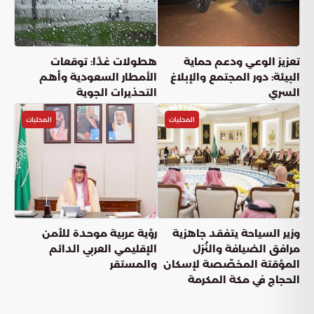
تعزيز الوعي ودعم حماية
هطولات غدًا: توقعات
البيئة: دور المجتمع والإبلاغ
الأمطار السعودية وأهم
السري
التحذيرات الجوية
المحليات
المحليات
وزير السياحة يتفقد جاهزية
رؤية عربية موحدة للأمن
مرافق الضيافة والنُزل
الإقليمي العربي الدائم
المؤقتة المخصّصة لإسكان
والمستقر
الحجاج في مكة المكرمة