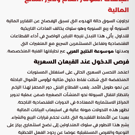
المالية
تجاوزت السوق حالة الهدوء التي تسبق الإفصاح عن التقارير المالية
السنوية أو ربع السنوية وهو سلوك يخالف العادات التاريخية
للتداول. يأتي هذا التبدل نتيجة التباين الواضح في أداء القطاعات
الاقتصادية وتفاعل المستثمرين السريع مع المتغيرات التي
رصدتها
عبر تحليلاتها الفنية المتخصصة.
موسوعة الخليج العربي
فرص الدخول عند القيعان السعرية
اعتمد التحسن السعري الحالي على استغلال المستويات
المنخفضة التي شكلت نقاط دخول مثالية لرؤوس الأموال الباحثة
عن نمو طويل الأمد. يلعب القطاع البنكي دور المحفز لهذا الزخم
بانتظار انتقال السيولة نحو المنشآت الصغيرة ضمن عملية تدوير
المراكز الاستثمارية المعتادة في الدورات الاقتصادية الناجحة.
تظهر هذه التحولات مرونة عالية في استيعاب البيانات المالية
بعيدا عن الأنماط التقليدية التي كانت تحكم قرارات البيع والشراء.
يشير هذا التطور في سلوك المتداولين إلى نضج استثماري يركز على
النوعية والفرص المستقبلية عوضا عن ردود الفعل اللحظية