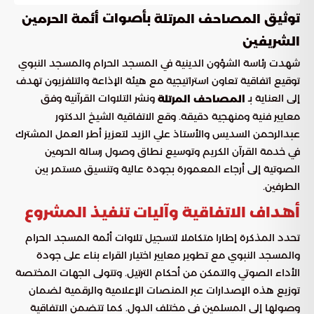
توثيق
بأصوات
المصاحف المرتلة
أئمة الحرمين
الشريفين
شهدت رئاسة الشؤون الدينية في المسجد الحرام والمسجد النبوي
توقيع اتفاقية تعاون استراتيجية مع هيئة الإذاعة والتلفزيون تهدف
إلى العناية بـ
ونشر التلاوات القرآنية وفق
المصاحف المرتلة
معايير فنية ومنهجية دقيقة. وقع الاتفاقية الشيخ الدكتور
عبدالرحمن السديس والأستاذ علي الزيد لتعزيز أطر العمل المشترك
في خدمة القرآن الكريم وتوسيع نطاق وصول رسالة الحرمين
الصوتية إلى أرجاء المعمورة بجودة عالية وتنسيق مستمر بين
الطرفين.
أهداف الاتفاقية وآليات تنفيذ المشروع
تحدد المذكرة إطارا متكاملا لتسجيل تلاوات أئمة المسجد الحرام
والمسجد النبوي مع تطوير معايير اختيار القراء بناء على جودة
الأداء الصوتي والتمكن من أحكام الترتيل. وتتولى الجهات المختصة
توزيع هذه الإصدارات عبر المنصات الإعلامية والرقمية لضمان
وصولها إلى المسلمين في مختلف الدول. كما تتضمن الاتفاقية