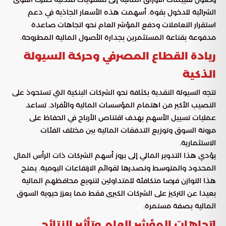
الشرائية للدخول بقوة. أسهمت هذه الأسعار الجاذبة في دعم
استقرار التعاملات ودفع المؤشر العام نحو اتجاهات صاعدة
مدفوعة بقناعة المستثمرين بجدارة الأصول المالية المطروحة.
ريادة القطاع المصرفي وحركة السيولة
الذكية
تتجه السيولة النقدية بكثافة نحو الشركات البنكية التي تستحوذ على
النصيب الأكبر من اهتمام المؤسسات المالية والأفراد. تساعد
عمليات تسييل الأسهم بهدف اقتناص الأرباح في الحفاظ على
مرونة السوق وتوزيع التدفقات المالية بين مختلف الفئات
الاستثمارية.
يؤدي هذا التدوير المالي إلى بروز أسهم الشركات ذات الرأس المال
المحدود والمتوسط وتصدرها لقوائم الارتفاعات اليومية. يمنح
هذا التوازن فرصا متكافئة للمتداولين لتنويع محافظهم المالية
بعيدا عن التركيز على الشركات الكبرى فقط مما يعزز حيوية السوق
المالية بصفة مستمرة.
اتجاهات المؤشر العام وتأثير النتائج