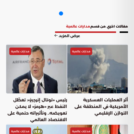
مقالات اخري من قسم
مدارات عالمية
عرض المزيد
مدارات عالمية
مدارات عالمية
أثر العمليات العسكرية
رئيس «توتال إنرجيز»: تعطّل
الأمريكية في المنطقة على
النفط عبر «هرمز» لا يمكن
التوازن الإقليمي
تعويضه.. وتأثيراته حتمية على
الاقتصاد العالمي
مدارات عالمية
مدارات عالمية