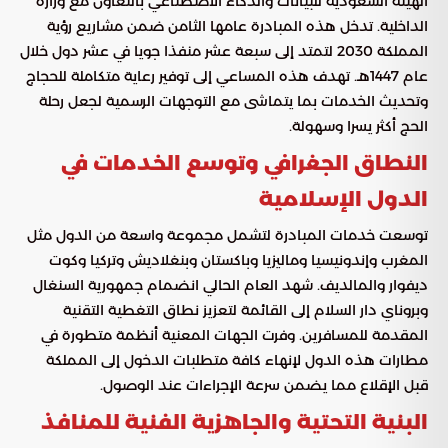
الهيئة السعودية للبيانات والذكاء الاصطناعي بالتعاون مع وزارة
الداخلية. تدخل هذه المبادرة عامها الثامن ضمن مشاريع رؤية
المملكة 2030 لتمتد إلى سبعة عشر منفذا جويا في عشر دول خلال
عام 1447هـ. تهدف هذه المساعي إلى توفير رعاية متكاملة للحجاج
وتحديث الخدمات بما يتماشى مع التوجهات الرسمية لجعل رحلة
الحج أكثر يسرا وسهولة.
النطاق الجغرافي وتوسع الخدمات في
الدول الإسلامية
توسعت خدمات المبادرة لتشمل مجموعة واسعة من الدول مثل
المغرب وإندونيسيا وماليزيا وباكستان وبنغلاديش وتركيا وكوت
ديفوار والمالديف. شهد العام الحالي انضمام جمهورية السنغال
وبروناي دار السلام إلى القائمة لتعزيز نطاق التغطية التقنية
المقدمة للمسافرين. وفرت الجهات المعنية أنظمة متطورة في
مطارات هذه الدول لإنهاء كافة متطلبات الدخول إلى المملكة
قبل الإقلاع مما يضمن سرعة الإجراءات عند الوصول.
البنية التحتية والجاهزية الفنية للمنافذ