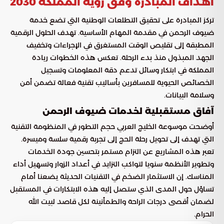
أهداف المبادرة وفق رؤية المملكة 2030
تركز المبادرة على تحقيق التطلعات الوطنية التي تضع خدمة
ضيوف الرحمن في مقدمة المهام الأساسية. تهدف الحلول الرقمية
المطبقة إلى تقليص الوقت المستغرق في الإجراءات وتخفيف
الجهد المبذول منذ بدء الرحلة. تعكس هذه الخطوات ريادة
المملكة في ابتكار وسائل تدعم دقة المعلومات وتسجيل
الخصائص الحيوية للمسافرين بأساليب تقنية فعالة تضمن أمن
وسلامة البيانات.
آفاق مستقبلية لخدمات ضيوف الرحمن
أوضحت موسوعة الخليج العربي حجم التطور في المنظومة التقنية
التي تهدف إلى تحويل رحلة الحج إلى تجربة رقمية سلسة وميسرة.
تعبر هذه المشاريع عن التزام مستمر بتحسين جودة الخدمات
وتطوير الأنظمة سنويا لتواكب التزايد في أعداد الزوار وتسهيل أداء
المناسك. إن الاستثمار الضخم في التقنيات الحديثة يضعنا أمام
تساؤل حول المدى الذي ستصل إليه هذه الابتكارات في المستقبل
لضمان أقصى درجات الراحة والطمأنينة لكل قاصد لبيت الله
الحرام.