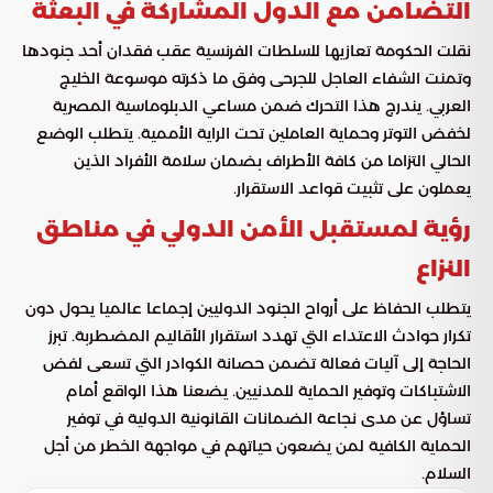
التضامن مع الدول المشاركة في البعثة
نقلت الحكومة تعازيها للسلطات الفرنسية عقب فقدان أحد جنودها
وتمنت الشفاء العاجل للجرحى وفق ما ذكرته موسوعة الخليج
العربي. يندرج هذا التحرك ضمن مساعي الدبلوماسية المصرية
لخفض التوتر وحماية العاملين تحت الراية الأممية. يتطلب الوضع
الحالي التزاما من كافة الأطراف بضمان سلامة الأفراد الذين
يعملون على تثبيت قواعد الاستقرار.
رؤية لمستقبل الأمن الدولي في مناطق
النزاع
يتطلب الحفاظ على أرواح الجنود الدوليين إجماعا عالميا يحول دون
تكرار حوادث الاعتداء التي تهدد استقرار الأقاليم المضطربة. تبرز
الحاجة إلى آليات فعالة تضمن حصانة الكوادر التي تسعى لفض
الاشتباكات وتوفير الحماية للمدنيين. يضعنا هذا الواقع أمام
تساؤل عن مدى نجاعة الضمانات القانونية الدولية في توفير
الحماية الكافية لمن يضعون حياتهم في مواجهة الخطر من أجل
السلام.