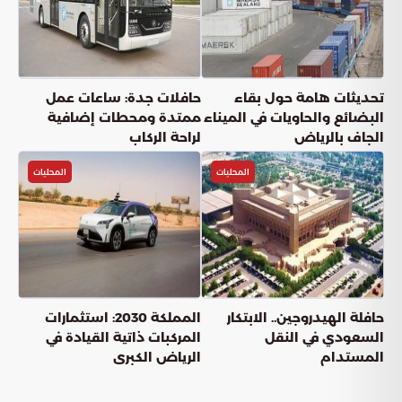
تحديثات هامة حول بقاء
حافلات جدة: ساعات عمل
البضائع والحاويات في الميناء
ممتدة ومحطات إضافية
الجاف بالرياض
لراحة الركاب
المحليات
المحليات
حافلة الهيدروجين.. الابتكار
المملكة 2030: استثمارات
السعودي في النقل
المركبات ذاتية القيادة في
المستدام
الرياض الكبرى